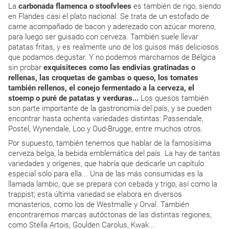
La
carbonada flamenca o stoofvlees
es también de rigo, siendo
en Flandes casi el plato nacional. Se trata de un estofado de
carne acompañado de bacon y aderezado con azúcar moreno,
para luego ser guisado con cerveza. También suele llevar
patatas fritas, y es realmente uno de los guisos más deliciosos
que podamos degustar. Y no podemos marcharnos de Bélgica
sin probar
exquisiteces como las endivias gratinadas o
rellenas, las croquetas de gambas o queso, los tomates
también rellenos, el conejo fermentado a la cerveza, el
stoemp o puré de patatas y verduras...
Los quesos también
son parte importante de la gastronomía del país, y se pueden
encontrar hasta ochenta variedades distintas: Passendale,
Postel, Wynendale, Loo y Oud-Brugge, entre muchos otros.
Por supuesto, también tenemos que hablar de la famosísima
cerveza belga, la bebida emblemática del país. La hay de tantas
variedades y orígenes, que habría que dedicarle un capítulo
especial sólo para ella... Una de las más consumidas es la
llamada lambic, que se prepara con cebada y trigo, así como la
trappist; esta última variedad se elabora en diversos
monasterios, como los de Westmalle y Orval. También
encontraremos marcas autóctonas de las distintas regiones,
como Stella Artois, Goulden Carolus, Kwak...