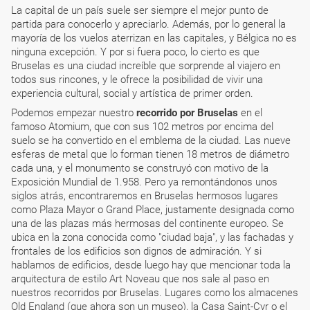
La capital de un país suele ser siempre el mejor punto de
partida para conocerlo y apreciarlo. Además, por lo general la
mayoría de los vuelos aterrizan en las capitales, y Bélgica no es
ninguna excepción. Y por si fuera poco, lo cierto es que
Bruselas es una ciudad increíble que sorprende al viajero en
todos sus rincones, y le ofrece la posibilidad de vivir una
experiencia cultural, social y artística de primer orden.
Podemos empezar nuestro
recorrido por Bruselas
en el
famoso Atomium, que con sus 102 metros por encima del
suelo se ha convertido en el emblema de la ciudad. Las nueve
esferas de metal que lo forman tienen 18 metros de diámetro
cada una, y el monumento se construyó con motivo de la
Exposición Mundial de 1.958. Pero ya remontándonos unos
siglos atrás, encontraremos en Bruselas hermosos lugares
como Plaza Mayor o Grand Place, justamente designada como
una de las plazas más hermosas del continente europeo. Se
ubica en la zona conocida como "ciudad baja", y las fachadas y
frontales de los edificios son dignos de admiración. Y si
hablamos de edificios, desde luego hay que mencionar toda la
arquitectura de estilo Art Noveau que nos sale al paso en
nuestros recorridos por Bruselas. Lugares como los almacenes
Old England (que ahora son un museo), la Casa Saint-Cyr o el