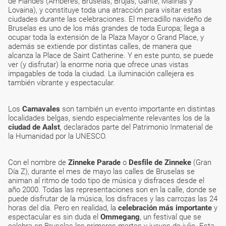
de Flandes (Amberes, Bruselas, Brujas, Gante, Malinas y
Lovaina), y constituye toda una atracción para visitar estas
ciudades durante las celebraciones. El mercadillo navideño de
Bruselas es uno de los más grandes de toda Europa; llega a
ocupar toda la extensión de la Plaza Mayor o Grand Place, y
además se extiende por distintas calles, de manera que
alcanza la Place de Saint Catherine. Y en este punto, se puede
ver (y disfrutar) la enorme noria que ofrece unas vistas
impagables de toda la ciudad. La iluminación callejera es
también vibrante y espectacular.
Los
Carnavales
son también un evento importante en distintas
localidades belgas, siendo especialmente relevantes los de la
ciudad de Aalst
, declarados parte del Patrimonio Inmaterial de
la Humanidad por la UNESCO.
Con el nombre de
Zinneke Parade
o
Desfile de Zinneke
(Gran
Día Z), durante el mes de mayo las calles de Bruselas se
animan al ritmo de todo tipo de música y disfraces desde el
año 2000. Todas las representaciones son en la calle, donde se
puede disfrutar de la música, los disfraces y las carrozas las 24
horas del día. Pero en realidad, la
celebración más importante
y
espectacular es sin duda el
Ommegang
, un festival que se