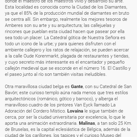
donde el maestro de los maestros vivió y desarrolló su arte.
Esta localidad es conocida como la Ciudad de los Diamantes,
ya que el 85% de la producción mundial de diamantes en bruto
se centra allí. Sin embargo, realmente los mejores tesoros de
Amberes son su arte y su arquitectura; las callejuelas y
rincones que pueblan esta ciudad hacen que pasear por ella
sea todo un placer. La Catedral gótica de Nuestra Señora es
todo un icono de la urbe; y para quienes disfruten con el
ambiente callejero y los ratos de relajación, se pueden acercar
a la calle Oude Korenmarkt, plagada de restaurantes y tiendas,
y cuyo secreto más interesante es el encantador y pequeño
callejón medieval que se esconde en el número 16. El Castillo y
el paseo junto al río son también visitas ineludibles.
Otra maravillosa ciudad belga es
Gante
, con su Catedral de San
Bavón; este curioso templo aúna nada menos que tres estilos
arquitectónicos (románico, gótico y barroco), y alberga el
maravilloso cuadro de los pintores Van Eyck llamado La
Adoración del Cordero Místico.
Lovaina
le sigue también de
cerca, por ser la ciudad universitaria por excelencia, lo que le
aporta una animación extraordinaria.
Malinas
, a tan solo 25 Km.
de Bruselas, es la capital eclesiástica de Bélgica, además de la
ciudad de los carillones, los tapices y el curioso Museo del