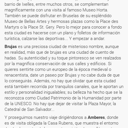
barrio de Ixelles, entre muchos otros, se complementan
magníficamente con una visita al famoso Museo Horta.
También se puede disfrutar en Bruselas de su espléndido
Museo de Bellas Artes y hermosas plazas como la Place des
Martyrs o la Place St. Gery. Pero lo mejor para conocer a fondo
esta ciudad es hacerse con un plano y folletos de información
turística, calzarse las deportivas... Y empezar a andar.
Brujas
es una preciosa ciudad de misterioso nombre, aunque
en realidad, más que de brujas es una ciudad de cuento de
hadas. Su autenticidad y su toque pintoresco se ven realzados
por la magnífica conservación de sus calles y edificios. Si
quieres sentirte como un europeo de la época medieval o
renacentista, date un paseo por Brujas y no cabe duda de que
lo conseguirás. Además, no hay que olvidar que esta ciudad
está también recorrida por tranquilos canales, que le aportan un
estilo y personalidad inigualables; su belleza ha hecho que se la
reconozca como Ciudad Patrimonio de la Humanidad por parte
de la UNESCO. No hay que dejar de visitar la Plaza Mayor, la
Catedral de San Salvador...
Y proseguimos nuestro viaje dirigiéndonos a
Amberes
, donde
es de visita obligada la Casa Rubens, que muestra el entorno