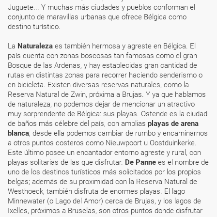
Juguete... Y muchas más ciudades y pueblos conforman el
conjunto de maravillas urbanas que ofrece Bélgica como
destino turístico.
La
Naturaleza
es también hermosa y agreste en Bélgica. El
país cuenta con zonas boscosas tan famosas como el gran
Bosque de las Ardenas, y hay establecidas gran cantidad de
rutas en distintas zonas para recorrer haciendo senderismo o
en bicicleta. Existen diversas reservas naturales, como la
Reserva Natural de Zwin, próxima a Brujas. Y ya que hablamos
de naturaleza, no podemos dejar de mencionar un atractivo
muy sorprendente de Bélgica: sus playas. Ostende es la ciudad
de baños más célebre del país, con amplias
playas de arena
blanca
; desde ella podemos cambiar de rumbo y encaminarnos
a otros puntos costeros como Nieuwpoort u Oostduinkerke.
Este último posee un encantador entorno agreste y rural, con
playas solitarias de las que disfrutar.
De Panne
es el nombre de
uno de los destinos turísticos más solicitados por los propios
belgas; además de su proximidad con la Reserva Natural de
Westhoeck, también disfruta de enormes playas. El lago
Minnewater (o Lago del Amor) cerca de Brujas, y los lagos de
Ixelles, próximos a Bruselas, son otros puntos donde disfrutar