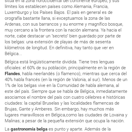
sitúa en la zona noroccidental del continente europeo, y sus
límites los establecen países como Alemania, Francia,
Luxemburgo y los Países Bajos. El país en general es de
orografía bastante llana, si exceptuamos la zona de las
Ardenas, con sus barrancos y su enorme y magnífico bosque,
muy cercano a la frontera con la nación alemana. Ya hacia el
norte, cabe destacar un "secreto" bien guardado por parte de
los belgas: una extensión de playas de más de sesenta
kilómetros de longitud. En definitiva, hay tanto que ver en
Bélgica...
Bélgica está lingüísticamente dividida. Tiene tres lenguas
oficiales: el 60% de su población, principalmente en la región de
Flandes
, habla neerlandés (o flamenco), mientras que cerca del
40% habla francés (en la región de Valonia, al sur). Menos de un
1% de los belgas vive en la Comunidad de habla alemana, al
este del país. Siempre que se habla de Bélgica, inmediatamente
asociamos el nombre del país con cuatro célebres e históricas
ciudades: la capital Bruselas y las localidades flamencas de
Brujas, Gante y Amberes. Sin embargo, hay muchos más
lugares maravillosos en Bélgica,como las ciudades de Lovaina y
Malinas; a pesar de la pequeña extensión que ocupa la nación.
La
gastronomía belga
es punto y aparte. Además de la