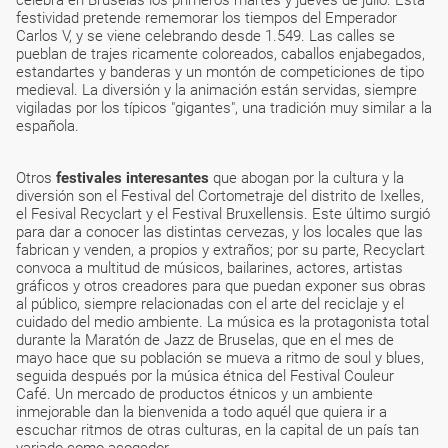
celebra en Bruselas los primeros martes y jueves de julio. Esta
festividad pretende rememorar los tiempos del Emperador
Carlos V, y se viene celebrando desde 1.549. Las calles se
pueblan de trajes ricamente coloreados, caballos enjabegados,
estandartes y banderas y un montón de competiciones de tipo
medieval. La diversión y la animación están servidas, siempre
vigiladas por los típicos "gigantes", una tradición muy similar a la
española.
Otros
festivales interesantes
que abogan por la cultura y la
diversión son el Festival del Cortometraje del distrito de Ixelles,
el Fesival Recyclart y el Festival Bruxellensis. Este último surgió
para dar a conocer las distintas cervezas, y los locales que las
fabrican y venden, a propios y extraños; por su parte, Recyclart
convoca a multitud de músicos, bailarines, actores, artistas
gráficos y otros creadores para que puedan exponer sus obras
al público, siempre relacionadas con el arte del reciclaje y el
cuidado del medio ambiente. La música es la protagonista total
durante la Maratón de Jazz de Bruselas, que en el mes de
mayo hace que su población se mueva a ritmo de soul y blues,
seguida después por la música étnica del Festival Couleur
Café. Un mercado de productos étnicos y un ambiente
inmejorable dan la bienvenida a todo aquél que quiera ir a
escuchar ritmos de otras culturas, en la capital de un país tan