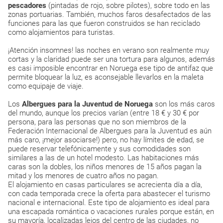
pescadores
(pintadas de rojo, sobre pilotes), sobre todo en las
zonas portuarias. También, muchos faros desafectados de las
funciones para las que fueron construidos se han reciclado
como alojamientos para turistas.
¡Atención insomnes! las noches en verano son realmente muy
cortas y la claridad puede ser una tortura para algunos, además
es casi imposible encontrar en Noruega ese tipo de antifaz que
permite bloquear la luz, es aconsejable llevarlos en la maleta
como equipaje de viaje.
Los
Albergues para la Juventud de Noruega
son los más caros
del mundo, aunque los precios varían (entre 18 € y 30 € por
persona, para las personas que no son miembros de la
Federación Internacional de Albergues para la Juventud es aún
más caro, ¡mejor asociarse!) pero, no hay límites de edad, se
puede reservar telefónicamente y sus comodidades son
similares a las de un hotel modesto. Las habitaciones más
caras son la dobles, los niños menores de 15 años pagan la
mitad y los menores de cuatro años no pagan.
El alojamiento en casas particulares se acrecienta día a día,
con cada temporada crece la oferta para abastecer el turismo
nacional e internacional. Este tipo de alojamiento es ideal para
una escapada romántica o vacaciones rurales porque están, en
su mayoría, localizadas lejos del centro de las ciudades, no