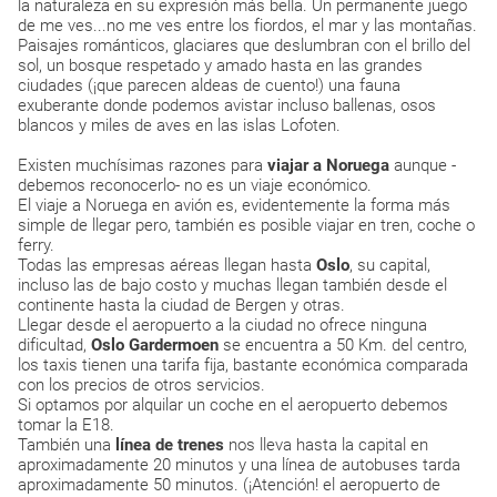
la naturaleza en su expresión más bella. Un permanente juego
de me ves...no me ves entre los fiordos, el mar y las montañas.
Paisajes románticos, glaciares que deslumbran con el brillo del
sol, un bosque respetado y amado hasta en las grandes
ciudades (¡que parecen aldeas de cuento!) una fauna
exuberante donde podemos avistar incluso ballenas, osos
blancos y miles de aves en las islas Lofoten.
Existen muchísimas razones para
viajar a Noruega
aunque -
debemos reconocerlo- no es un viaje económico.
El viaje a Noruega en avión es, evidentemente la forma más
simple de llegar pero, también es posible viajar en tren, coche o
ferry.
Todas las empresas aéreas llegan hasta
Oslo
, su capital,
incluso las de bajo costo y muchas llegan también desde el
continente hasta la ciudad de Bergen y otras.
Llegar desde el aeropuerto a la ciudad no ofrece ninguna
dificultad,
Oslo Gardermoen
se encuentra a 50 Km. del centro,
los taxis tienen una tarifa fija, bastante económica comparada
con los precios de otros servicios.
Si optamos por alquilar un coche en el aeropuerto debemos
tomar la E18.
También una
línea de trenes
nos lleva hasta la capital en
aproximadamente 20 minutos y una línea de autobuses tarda
aproximadamente 50 minutos. (¡Atención! el aeropuerto de