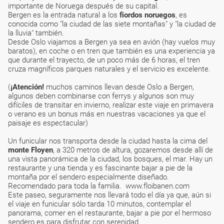
importante de Noruega después de su capital.
Bergen es la entrada natural a los
fiordos noruegos
, es
conocida como "la ciudad de las siete montañas" y "la ciudad de
la lluvia" también.
Desde Oslo viajamos a Bergen ya sea en avión (hay vuelos muy
baratos), en coche o en tren que también es una experiencia ya
que durante el trayecto, de un poco más de 6 horas, el tren
cruza magníficos parques naturales y el servicio es excelente.
(
¡Atención!
muchos caminos llevan desde Oslo a Bergen,
algunos deben combinarse con ferrys y algunos son muy
difíciles de transitar en invierno, realizar este viaje en primavera
o verano es un bonus más en nuestras vacaciones ya que el
paisaje es espectacular)
Un funicular nos transporta desde la ciudad hasta la cima del
monte Floyen
, a 320 metros de altura, gozaremos desde allí de
una vista panorámica de la ciudad, los bosques, el mar. Hay un
restaurante y una tienda y es fascinante bajar a pie de la
montaña por el sendero especialmente diseñado.
Recomendado para toda la familia. www.floibanen.com
Este paseo, seguramente nos llevará todo el día ya que, aún si
el viaje en funicular sólo tarda 10 minutos, contemplar el
panorama, comer en el restaurante, bajar a pie por el hermoso
sendero es para disfrutar con serenidad.