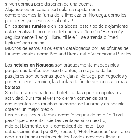
sirven comida pero disponen de una cocina.
Alojándonos en casas particulares rápidamente
comprendemos la fama de la limpieza en Noruega, como los
japoneses ¡se descalzan al entrar!
En las
zonas rurales
o en las aldeas, este tipo de alojamiento
está señalizado con un cartel que reza: "Rom" o "Husrom" y
seguidamente "Ledig"= libre, "til leie "= se arrenda o "med
Kjokken" con cocina.
Muchos de estos sitios están catalogados por las oficinas de
turismo locales como Bed and Breakfast o Vacaciones Rurales.
Los
hoteles en Noruega
son prácticamente inaccesibles
porque sus tarifas son exorbitantes, la mayoría de los
pasajeros son personas que viajan a Noruega por negocios y
por esa razón también, las tarifas de fin de semana son más
baratas.
Son las grandes cadenas hoteleras las que monopolizan la
actividad. Durante el verano cierran convenios para
contingentes con muchas agencias de turismo y es posible
obtener un mejor precio.
Existen algunos sistemas como "cheques de hotel" o "fjord-
pass" que presentan ciertas ventajas si lo nuestro,
indefectiblemente, es la comodidad del hotel. Los
establecimientos tipo SPA, Ressort, "Hotel Boutique" son raros
pero, en algunas regiones de los fiordos podemos llegar a