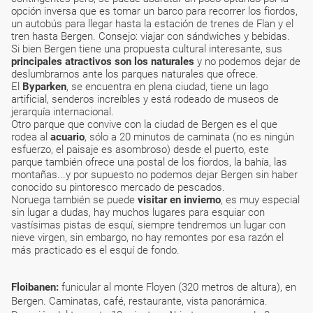
opción inversa que es tomar un barco para recorrer los fiordos,
un autobús para llegar hasta la estación de trenes de Flan y el
tren hasta Bergen. Consejo: viajar con sándwiches y bebidas.
Si bien Bergen tiene una propuesta cultural interesante, sus
principales atractivos son los naturales
y no podemos dejar de
deslumbrarnos ante los parques naturales que ofrece.
El
Byparken
, se encuentra en plena ciudad, tiene un lago
artificial, senderos increíbles y está rodeado de museos de
jerarquía internacional.
Otro parque que convive con la ciudad de Bergen es el que
rodea al
acuario
, sólo a 20 minutos de caminata (no es ningún
esfuerzo, el paisaje es asombroso) desde el puerto, este
parque también ofrece una postal de los fiordos, la bahía, las
montañas...y por supuesto no podemos dejar Bergen sin haber
conocido su pintoresco mercado de pescados.
Noruega también se puede
visitar en invierno
, es muy especial
sin lugar a dudas, hay muchos lugares para esquiar con
vastísimas pistas de esquí, siempre tendremos un lugar con
nieve virgen, sin embargo, no hay remontes por esa razón el
más practicado es el esquí de fondo.
Floibanen:
funicular al monte Floyen (320 metros de altura), en
Bergen. Caminatas, café, restaurante, vista panorámica.