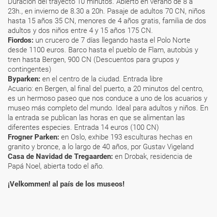
Duración del trayecto 10 minutos. Abierto en verano de 8 a
23h., en invierno de 8.30 a 20h. Pasaje de adultos 70 CN, niños
hasta 15 años 35 CN, menores de 4 años gratis, familia de dos
adultos y dos niños entre 4 y 15 años 175 CN.
Fiordos:
un crucero de 7 días llegando hasta el Polo Norte
desde 1100 euros. Barco hasta el pueblo de Flam, autobús y
tren hasta Bergen, 900 CN (Descuentos para grupos y
contingentes)
Byparken:
en el centro de la ciudad. Entrada libre
Acuario: en Bergen, al final del puerto, a 20 minutos del centro,
es un hermoso paseo que nos conduce a uno de los acuarios y
museo más completo del mundo. Ideal para adultos y niños. En
la entrada se publican las horas en que se alimentan las
diferentes especies. Entrada 14 euros (100 CN)
Frogner Parken:
en Oslo, exhibe 193 esculturas hechas en
granito y bronce, a lo largo de 40 años, por Gustav Vigeland
Casa de Navidad de Tregaarden:
en Drobak, residencia de
Papá Noel, abierta todo el año.
¡Velkommen! al país de los museos!