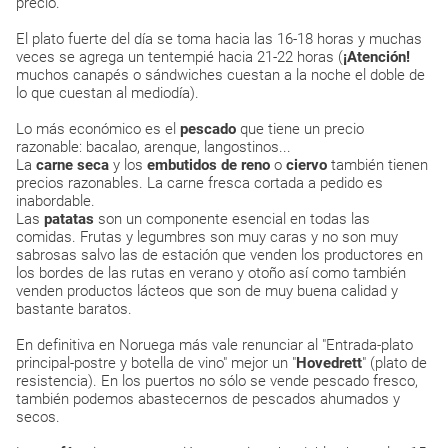
precio.
El plato fuerte del día se toma hacia las 16-18 horas y muchas
veces se agrega un tentempié hacia 21-22 horas (
¡Atención!
muchos canapés o sándwiches cuestan a la noche el doble de
lo que cuestan al mediodía).
Lo más económico es el
pescado
que tiene un precio
razonable: bacalao, arenque, langostinos...
La
carne seca
y los
embutidos de reno
o
ciervo
también tienen
precios razonables. La carne fresca cortada a pedido es
inabordable.
Las
patatas
son un componente esencial en todas las
comidas. Frutas y legumbres son muy caras y no son muy
sabrosas salvo las de estación que venden los productores en
los bordes de las rutas en verano y otoño así como también
venden productos lácteos que son de muy buena calidad y
bastante baratos.
En definitiva en Noruega más vale renunciar al "Entrada-plato
principal-postre y botella de vino" mejor un "
Hovedrett
" (plato de
resistencia). En los puertos no sólo se vende pescado fresco,
también podemos abastecernos de pescados ahumados y
secos.