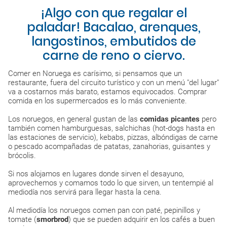
¡Algo con que regalar el
paladar! Bacalao, arenques,
langostinos, embutidos de
carne de reno o ciervo.
Comer en Noruega es carísimo, si pensamos que un
restaurante, fuera del circuito turístico y con un menú "del lugar"
va a costarnos más barato, estamos equivocados. Comprar
comida en los supermercados es lo más conveniente.
Los noruegos, en general gustan de las
comidas picantes
pero
también comen hamburguesas, salchichas (hot-dogs hasta en
las estaciones de servicio), kebabs, pizzas, albóndigas de carne
o pescado acompañadas de patatas, zanahorias, guisantes y
brócolis.
Si nos alojamos en lugares donde sirven el desayuno,
aprovechemos y comamos todo lo que sirven, un tentempié al
mediodía nos servirá para llegar hasta la cena.
Al mediodía los noruegos comen pan con paté, pepinillos y
tomate (
smorbrod
) que se pueden adquirir en los cafés a buen