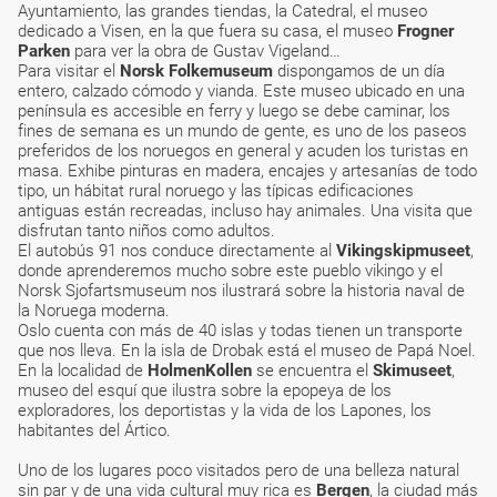
Ayuntamiento, las grandes tiendas, la Catedral, el museo
dedicado a Visen, en la que fuera su casa, el museo
Frogner
Parken
para ver la obra de Gustav Vigeland…
Para visitar el
Norsk Folkemuseum
dispongamos de un día
entero, calzado cómodo y vianda. Este museo ubicado en una
península es accesible en ferry y luego se debe caminar, los
fines de semana es un mundo de gente, es uno de los paseos
preferidos de los noruegos en general y acuden los turistas en
masa. Exhibe pinturas en madera, encajes y artesanías de todo
tipo, un hábitat rural noruego y las típicas edificaciones
antiguas están recreadas, incluso hay animales. Una visita que
disfrutan tanto niños como adultos.
El autobús 91 nos conduce directamente al
Vikingskipmuseet
,
donde aprenderemos mucho sobre este pueblo vikingo y el
Norsk Sjofartsmuseum nos ilustrará sobre la historia naval de
la Noruega moderna.
Oslo cuenta con más de 40 islas y todas tienen un transporte
que nos lleva. En la isla de Drobak está el museo de Papá Noel.
En la localidad de
HolmenKollen
se encuentra el
Skimuseet
,
museo del esquí que ilustra sobre la epopeya de los
exploradores, los deportistas y la vida de los Lapones, los
habitantes del Ártico.
Uno de los lugares poco visitados pero de una belleza natural
sin par y de una vida cultural muy rica es
Bergen
, la ciudad más