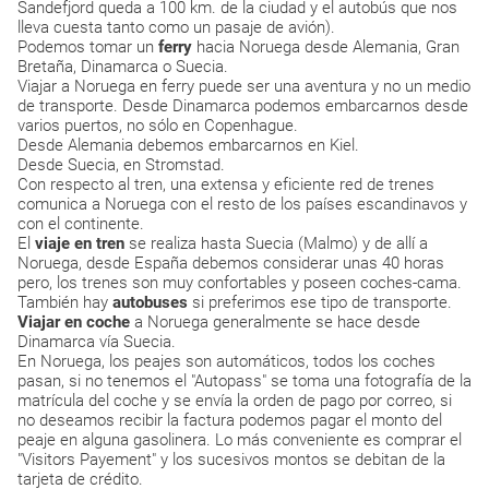
Sandefjord queda a 100 km. de la ciudad y el autobús que nos
lleva cuesta tanto como un pasaje de avión).
Podemos tomar un
ferry
hacia Noruega desde Alemania, Gran
Bretaña, Dinamarca o Suecia.
Viajar a Noruega en ferry puede ser una aventura y no un medio
de transporte. Desde Dinamarca podemos embarcarnos desde
varios puertos, no sólo en Copenhague.
Desde Alemania debemos embarcarnos en Kiel.
Desde Suecia, en Stromstad.
Con respecto al tren, una extensa y eficiente red de trenes
comunica a Noruega con el resto de los países escandinavos y
con el continente.
El
viaje en tren
se realiza hasta Suecia (Malmo) y de allí a
Noruega, desde España debemos considerar unas 40 horas
pero, los trenes son muy confortables y poseen coches-cama.
También hay
autobuses
si preferimos ese tipo de transporte.
Viajar en coche
a Noruega generalmente se hace desde
Dinamarca vía Suecia.
En Noruega, los peajes son automáticos, todos los coches
pasan, si no tenemos el "Autopass" se toma una fotografía de la
matrícula del coche y se envía la orden de pago por correo, si
no deseamos recibir la factura podemos pagar el monto del
peaje en alguna gasolinera. Lo más conveniente es comprar el
"Visitors Payement" y los sucesivos montos se debitan de la
tarjeta de crédito.