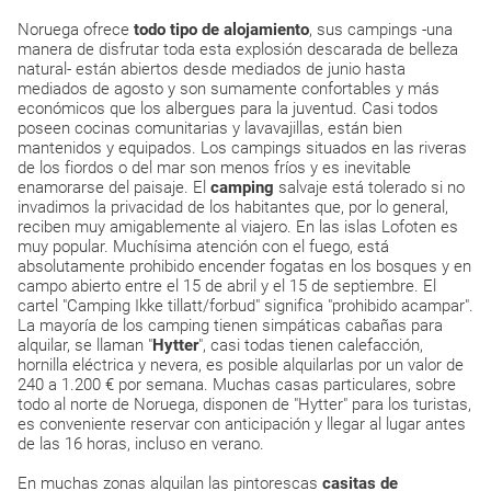
Noruega ofrece
todo tipo de alojamiento
, sus campings -una
manera de disfrutar toda esta explosión descarada de belleza
natural- están abiertos desde mediados de junio hasta
mediados de agosto y son sumamente confortables y más
económicos que los albergues para la juventud. Casi todos
poseen cocinas comunitarias y lavavajillas, están bien
mantenidos y equipados. Los campings situados en las riveras
de los fiordos o del mar son menos fríos y es inevitable
enamorarse del paisaje. El
camping
salvaje está tolerado si no
invadimos la privacidad de los habitantes que, por lo general,
reciben muy amigablemente al viajero. En las islas Lofoten es
muy popular. Muchísima atención con el fuego, está
absolutamente prohibido encender fogatas en los bosques y en
campo abierto entre el 15 de abril y el 15 de septiembre. El
cartel "Camping Ikke tillatt/forbud" significa "prohibido acampar".
La mayoría de los camping tienen simpáticas cabañas para
alquilar, se llaman "
Hytter
", casi todas tienen calefacción,
hornilla eléctrica y nevera, es posible alquilarlas por un valor de
240 a 1.200 € por semana. Muchas casas particulares, sobre
todo al norte de Noruega, disponen de "Hytter" para los turistas,
es conveniente reservar con anticipación y llegar al lugar antes
de las 16 horas, incluso en verano.
En muchas zonas alquilan las pintorescas
casitas de