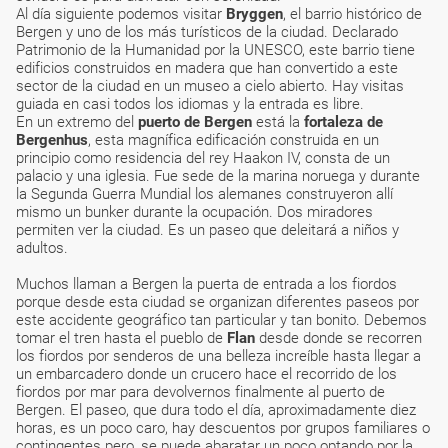
Al día siguiente podemos visitar
Bryggen
, el barrio histórico de
Bergen y uno de los más turísticos de la ciudad. Declarado
Patrimonio de la Humanidad por la UNESCO, este barrio tiene
edificios construidos en madera que han convertido a este
sector de la ciudad en un museo a cielo abierto. Hay visitas
guiada en casi todos los idiomas y la entrada es libre.
En un extremo del
puerto de Bergen
está la
fortaleza de
Bergenhus
, esta magnífica edificación construida en un
principio como residencia del rey Haakon IV, consta de un
palacio y una iglesia. Fue sede de la marina noruega y durante
la Segunda Guerra Mundial los alemanes construyeron allí
mismo un bunker durante la ocupación. Dos miradores
permiten ver la ciudad. Es un paseo que deleitará a niños y
adultos.
Muchos llaman a Bergen la puerta de entrada a los fiordos
porque desde esta ciudad se organizan diferentes paseos por
este accidente geográfico tan particular y tan bonito. Debemos
tomar el tren hasta el pueblo de
Flan
desde donde se recorren
los fiordos por senderos de una belleza increíble hasta llegar a
un embarcadero donde un crucero hace el recorrido de los
fiordos por mar para devolvernos finalmente al puerto de
Bergen. El paseo, que dura todo el día, aproximadamente diez
horas, es un poco caro, hay descuentos por grupos familiares o
contingentes pero, se puede abaratar un poco optando por la