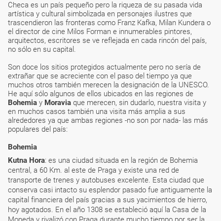
Checa es un país pequeño pero la riqueza de su pasada vida
artística y cultural simbolizada en personajes ilustres que
trascendieron las fronteras como Franz Kafka, Milan Kundera o
el director de cine Milos Forman e innumerables pintores,
arquitectos, escritores se ve reflejada en cada rincón del país,
no sólo en su capital.
Son doce los sitios protegidos actualmente pero no sería de
extrañar que se acreciente con el paso del tiempo ya que
muchos otros también merecen la designación de la UNESCO.
He aquí sólo algunos de ellos ubicados en las regiones de
Bohemia
y
Moravia
que merecen, sin dudarlo, nuestra visita y
en muchos casos también una visita más amplia a sus
alrededores ya que ambas regiones -no son por nada- las más
populares del país:
Bohemia
Kutna Hora
: es una ciudad situada en la región de Bohemia
central, a 60 Km. al este de Praga y existe una red de
transporte de trenes y autobuses excelente. Esta ciudad que
conserva casi intacto su esplendor pasado fue antiguamente la
capital financiera del país gracias a sus yacimientos de hierro,
hoy agotados. En el año 1308 se estableció aquí la Casa de la
Moneda y rivalizó con Praga durante mucho tiempo por ser la