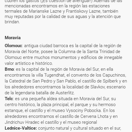
cubren los gastos (¡Es cuestión de averiguar!) Además de las
mencionadas encontramos en la región las estaciones
termales de Marianske Lazne y Frantiskovy Lazne, también
muy reputadas por la calidad de sus aguas y la atención que
brindan.
Moravia
Olomouc
: antigua ciudad barroca es la capital de la región de
Moravia del Norte, posee la Columna de la Santa Trinidad de
Olomouc entre muchos monumentos y edificios de innegable
valor artístico e histórico.
Brno
: es la capital de la región de Moravia del Sur, en ella
encontramos la villa Tugendhat, el convento de los Capuchinos,
la Catedral de San Pedro y San Pablo, el castillo de Spilberk y en
los alrededores encontramos la localidad de Slavkov, escenario
de la legendaria batalla de Austerlitz.
Telc
: es una pequeña aldea situada en Moravia del Sur, su
centro histórico, la plaza principal, el parque y su hermoso
estanque, el castillo y el museo Vysociny Pobocka. En los
alrededores encontramos el castillo de Cervena Lhota y en
Jindrichuv Hradec el castillo y el museo regional
Lednice-Valtice:
conjunto natural y cultural situado en el sur,