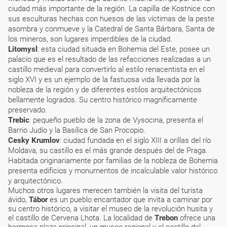
ciudad más importante de la región. La capilla de Kostnice con
sus esculturas hechas con huesos de las víctimas de la peste
asombra y conmueve y la Catedral de Santa Bárbara, Santa de
los mineros, son lugares imperdibles de la ciudad.
Litomysl
: esta ciudad situada en Bohemia del Este, posee un
palacio que es el resultado de las refacciones realizadas a un
castillo medieval para convertirlo al estilo renacentista en el
siglo XVI y es un ejemplo de la fastuosa vida llevada por la
nobleza de la región y de diferentes estilos arquitectónicos
bellamente logrados. Su centro histórico magníficamente
preservado.
Trebic
: pequeño pueblo de la zona de Vysocina, presenta el
Barrio Judío y la Basílica de San Procopio.
Cesky Krumlov
: ciudad fundada en el siglo XIII a orillas del río
Moldava, su castillo es el más grande después del de Praga.
Habitada originariamente por familias de la nobleza de Bohemia
presenta edificios y monumentos de incalculable valor histórico
y arquitectónico.
Muchos otros lugares merecen también la visita del turista
ávido,
Tábor
es un pueblo encantador que invita a caminar por
su centro histórico, a visitar el museo de la revolución husita y
el castillo de Cervena Lhota. La localidad de
Trebon
ofrece una