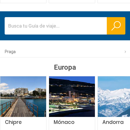
Busca tu Guía de viaje
...
Praga
Europa
Chipre
Mónaco
Andorra