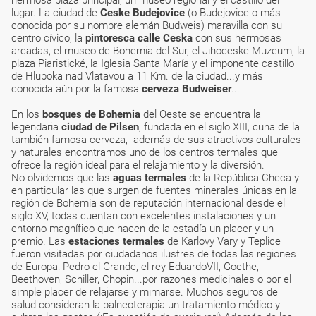
hermosa plaza principal, un museo regional y el castillo del
lugar. La ciudad de
Ceske Budejovice
(o Budejovice o más
conocida por su nombre alemán Budweis) maravilla con su
centro cívico, la
pintoresca calle Ceska
con sus hermosas
arcadas, el museo de Bohemia del Sur, el Jihoceske Muzeum, la
plaza Piaristické, la Iglesia Santa María y el imponente castillo
de Hluboka nad Vlatavou a 11 Km. de la ciudad...y más
conocida aún por la famosa
cerveza Budweiser
...
En los
bosques de Bohemia
del Oeste se encuentra la
legendaria
ciudad de Pilsen
, fundada en el siglo XIII, cuna de la
también famosa cerveza, además de sus atractivos culturales
y naturales encontramos uno de los centros termales que
ofrece la región ideal para el relajamiento y la diversión.
No olvidemos que las
aguas termales
de la República Checa y
en particular las que surgen de fuentes minerales únicas en la
región de Bohemia son de reputación internacional desde el
siglo XV, todas cuentan con excelentes instalaciones y un
entorno magnífico que hacen de la estadía un placer y un
premio. Las
estaciones termales
de Karlovy Vary y Teplice
fueron visitadas por ciudadanos ilustres de todas las regiones
de Europa: Pedro el Grande, el rey EduardoVII, Goethe,
Beethoven, Schiller, Chopin...por razones medicinales o por el
simple placer de relajarse y mimarse. Muchos seguros de
salud consideran la balneoterapia un tratamiento médico y