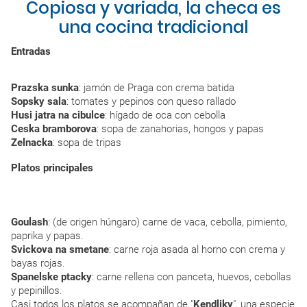
Copiosa y variada, la checa es
una cocina tradicional
Entradas
Prazska sunka
: jamón de Praga con crema batida
Sopsky sala
: tomates y pepinos con queso rallado
Husi jatra na cibulce
: hígado de oca con cebolla
Ceska bramborova
: sopa de zanahorias, hongos y papas
Zelnacka
: sopa de tripas
Platos principales
Goulash
: (de origen húngaro) carne de vaca, cebolla, pimiento,
paprika y papas.
Svickova na smetane
: carne roja asada al horno con crema y
bayas rojas.
Spanelske ptacky
: carne rellena con panceta, huevos, cebollas
y pepinillos.
Casi todos los platos se acompañan de "
Kendliky
", una especie