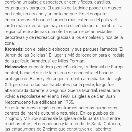
combina un paisaje espectacular con viñedos, castillos,
estanques y parques. El castillo de Lednice posee un museo
hortícola, un acuario y un bello parque. En el conjunto
encontramos el bosque húmedo más extenso del país y el
jardín más extenso que haya sido diseñado por el hombre. La
región ofrece además una oferta enorme de actividades
deportivas y de recreación gracias a los embalses y ríos de la
zona.
Kromeriz
: con el palacio episcopal y sus parques llamados "El
Jardín de las Delicias". El lugar sirvió de locación para el rodaje
de la película "Amadeus" de Milos Forman.
Holasovice
: encantadora pequeña aldea, tradicional de Europa
central, hacia el sur de la misma se encuentra el bosque
protegido de Blansky. Su origen remonta a mediados del siglo
XIII, perdió a todos sus habitantes por la peste, luego fue
abandonada durante la Segunda Guerra Mundial, restaurada
volvió a repoblarse en el año 1990. La iglesia de San Juan
Nepomuceno fue edificada en 1755.
En esta hermosa región encontramos además numerosos
centros de interés cultural o naturales. En los pueblos de
Znojmo y Mikulov sobresale la Iglesia de la Santa Cruz entre
muchas otras, el campanario y la rotonda de Santa Catarina,
las catacumbas de Znojmo que constituyen el laberinto