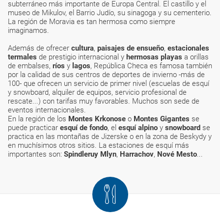
subterráneo más importante de Europa Central. El castillo y el
museo de Mikulov, el Barrio Judío, su sinagoga y su cementerio.
La región de Moravia es tan hermosa como siempre
imaginamos.
Además de ofrecer
cultura
,
paisajes de ensueño
,
estacionales
termales
de prestigio internacional y
hermosas playas
a orillas
de embalses,
ríos
y
lagos
, República Checa es famosa también
por la calidad de sus centros de deportes de invierno -más de
100- que ofrecen un servicio de primer nivel (escuelas de esquí
y snowboard, alquiler de equipos, servicio profesional de
rescate...) con tarifas muy favorables. Muchos son sede de
eventos internacionales.
En la región de los
Montes Krkonose
o
Montes Gigantes
se
puede practicar
esquí de fondo
, el
esquí alpino
y
snowboard
se
practica en las montañas de Jizerske o en la zona de Beskydy y
en muchísimos otros sitios. La estaciones de esquí más
importantes son:
Spindleruy Mlyn
,
Harrachov
,
Nové Mesto
...