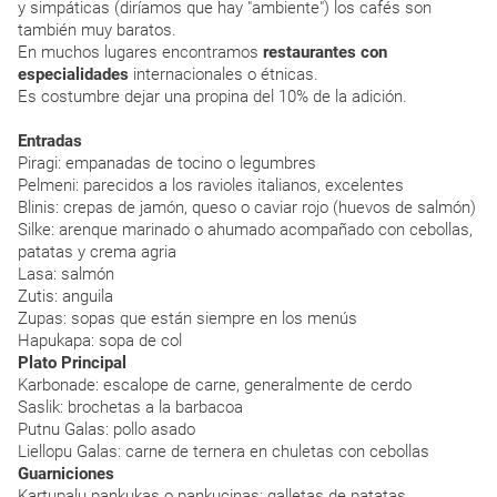
y simpáticas (diríamos que hay "ambiente") los cafés son
también muy baratos.
En muchos lugares encontramos
restaurantes con
especialidades
internacionales o étnicas.
Es costumbre dejar una propina del 10% de la adición.
Entradas
Piragi: empanadas de tocino o legumbres
Pelmeni: parecidos a los ravioles italianos, excelentes
Blinis: crepas de jamón, queso o caviar rojo (huevos de salmón)
Silke: arenque marinado o ahumado acompañado con cebollas,
patatas y crema agria
Lasa: salmón
Zutis: anguila
Zupas: sopas que están siempre en los menús
Hapukapa: sopa de col
Plato Principal
Karbonade: escalope de carne, generalmente de cerdo
Saslik: brochetas a la barbacoa
Putnu Galas: pollo asado
Liellopu Galas: carne de ternera en chuletas con cebollas
Guarniciones
Kartupalu pankukas o pankucinas: galletas de patatas