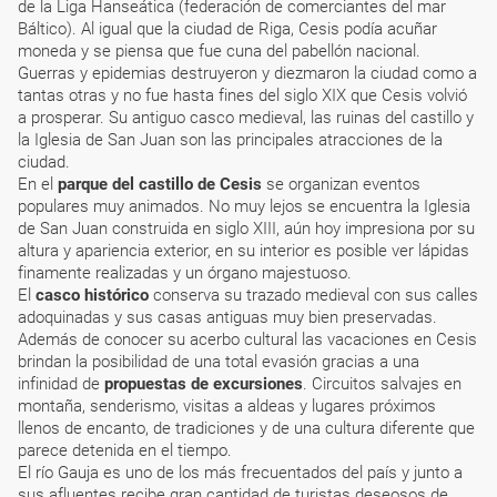
de la Liga Hanseática (federación de comerciantes del mar
Báltico). Al igual que la ciudad de Riga, Cesis podía acuñar
moneda y se piensa que fue cuna del pabellón nacional.
Guerras y epidemias destruyeron y diezmaron la ciudad como a
tantas otras y no fue hasta fines del siglo XIX que Cesis volvió
a prosperar. Su antiguo casco medieval, las ruinas del castillo y
la Iglesia de San Juan son las principales atracciones de la
ciudad.
En el
parque del castillo de Cesis
se organizan eventos
populares muy animados. No muy lejos se encuentra la Iglesia
de San Juan construida en siglo XIII, aún hoy impresiona por su
altura y apariencia exterior, en su interior es posible ver lápidas
finamente realizadas y un órgano majestuoso.
El
casco histórico
conserva su trazado medieval con sus calles
adoquinadas y sus casas antiguas muy bien preservadas.
Además de conocer su acerbo cultural las vacaciones en Cesis
brindan la posibilidad de una total evasión gracias a una
infinidad de
propuestas de excursiones
. Circuitos salvajes en
montaña, senderismo, visitas a aldeas y lugares próximos
llenos de encanto, de tradiciones y de una cultura diferente que
parece detenida en el tiempo.
El río Gauja es uno de los más frecuentados del país y junto a
sus afluentes recibe gran cantidad de turistas deseosos de