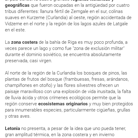
geográficas
que fueron ocupadas en la antigüedad por cuatro
tribus diferentes: llanura fértil de Zemgale en el sur, colinas
suaves en Kurzeme (Curlandia) al oeste, región accidentada de
Vidzeme en el norte y la región de los lagos azules de Latgale
en el este.
La
zona costera
de la bahía de Riga es muy poco profunda, a
veces parece un lago y como fue "zona de exclusión militar"
durante el dominio soviético, se encuentra absolutamente
preservada, casi virgen.
Al norte de la región de la Curlandia los bosques de pinos, las
plantas de frutos del bosque (frambuesas, fresas, arándanos,
champiñones en otoño) y las flores silvestres ofrecen un
paisaje maravilloso con una explosión de vida inusitada, la falta
de lluvia ácida y otros crímenes ecológicos permite que la
región conserve
ecosistemas originarios
y muy bien protegidos
para innumerables especies, particularmente cigüeñas, grullas
y otras aves.
Letonia
no presenta, a pesar de la idea que uno pueda tener,
gran amplitud térmica, en la zona costera y en invierno