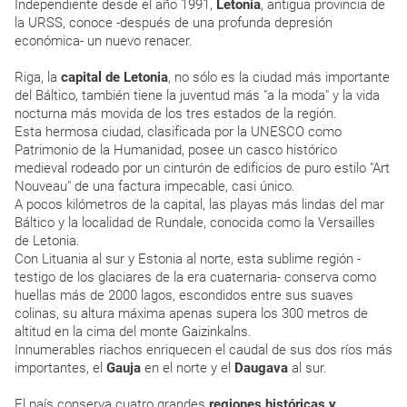
Independiente desde el año 1991,
Letonia
, antigua provincia de
la URSS, conoce -después de una profunda depresión
económica- un nuevo renacer.
Riga, la
capital de Letonia
, no sólo es la ciudad más importante
del Báltico, también tiene la juventud más "a la moda" y la vida
nocturna más movida de los tres estados de la región.
Esta hermosa ciudad, clasificada por la UNESCO como
Patrimonio de la Humanidad, posee un casco histórico
medieval rodeado por un cinturón de edificios de puro estilo "Art
Nouveau" de una factura impecable, casi único.
A pocos kilómetros de la capital, las playas más lindas del mar
Báltico y la localidad de Rundale, conocida como la Versailles
de Letonia.
Con Lituania al sur y Estonia al norte, esta sublime región -
testigo de los glaciares de la era cuaternaria- conserva como
huellas más de 2000 lagos, escondidos entre sus suaves
colinas, su altura máxima apenas supera los 300 metros de
altitud en la cima del monte Gaizinkalns.
Innumerables riachos enriquecen el caudal de sus dos ríos más
importantes, el
Gauja
en el norte y el
Daugava
al sur.
El país conserva cuatro grandes
regiones históricas y