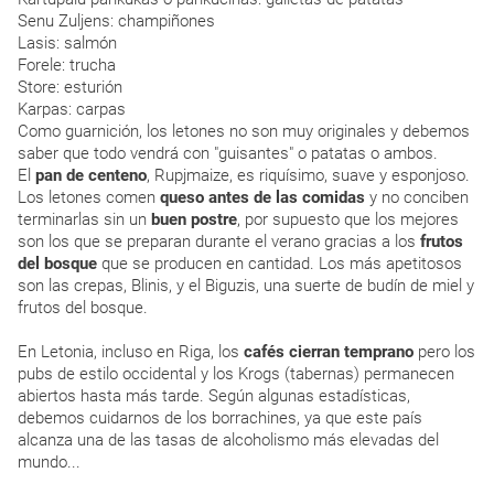
Senu Zuljens: champiñones
Lasis: salmón
Forele: trucha
Store: esturión
Karpas: carpas
Como guarnición, los letones no son muy originales y debemos
saber que todo vendrá con "guisantes" o patatas o ambos.
El
pan de centeno
, Rupjmaize, es riquísimo, suave y esponjoso.
Los letones comen
queso antes de las comidas
y no conciben
terminarlas sin un
buen postre
, por supuesto que los mejores
son los que se preparan durante el verano gracias a los
frutos
del bosque
que se producen en cantidad. Los más apetitosos
son las crepas, Blinis, y el Biguzis, una suerte de budín de miel y
frutos del bosque.
En Letonia, incluso en Riga, los
cafés cierran temprano
pero los
pubs de estilo occidental y los Krogs (tabernas) permanecen
abiertos hasta más tarde. Según algunas estadísticas,
debemos cuidarnos de los borrachines, ya que este país
alcanza una de las tasas de alcoholismo más elevadas del
mundo...