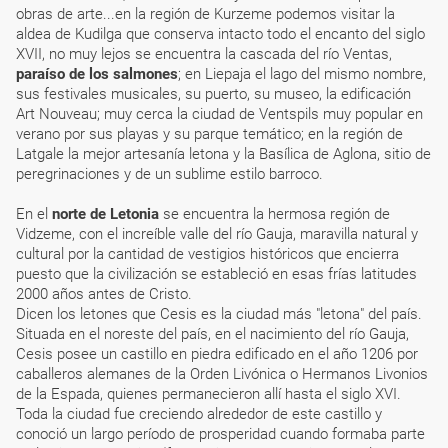
obras de arte...en la región de Kurzeme podemos visitar la
aldea de Kudilga que conserva intacto todo el encanto del siglo
XVII, no muy lejos se encuentra la cascada del río Ventas,
paraíso de los salmones
; en Liepaja el lago del mismo nombre,
sus festivales musicales, su puerto, su museo, la edificación
Art Nouveau; muy cerca la ciudad de Ventspils muy popular en
verano por sus playas y su parque temático; en la región de
Latgale la mejor artesanía letona y la Basílica de Aglona, sitio de
peregrinaciones y de un sublime estilo barroco.
En el
norte de Letonia
se encuentra la hermosa región de
Vidzeme, con el increíble valle del río Gauja, maravilla natural y
cultural por la cantidad de vestigios históricos que encierra
puesto que la civilización se estableció en esas frías latitudes
2000 años antes de Cristo.
Dicen los letones que Cesis es la ciudad más "letona" del país.
Situada en el noreste del país, en el nacimiento del río Gauja,
Cesis posee un castillo en piedra edificado en el año 1206 por
caballeros alemanes de la Orden Livónica o Hermanos Livonios
de la Espada, quienes permanecieron allí hasta el siglo XVI.
Toda la ciudad fue creciendo alrededor de este castillo y
conoció un largo período de prosperidad cuando formaba parte