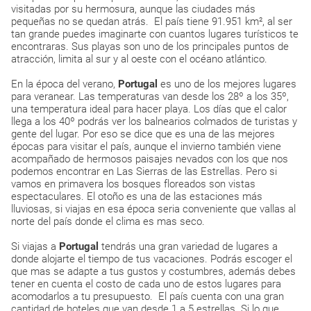
visitadas por su hermosura, aunque las ciudades más
pequeñas no se quedan atrás. El país tiene 91.951 km², al ser
tan grande puedes imaginarte con cuantos lugares turísticos te
encontraras. Sus playas son uno de los principales puntos de
atracción, limita al sur y al oeste con el océano atlántico.
En la época del verano,
Portugal
es uno de los mejores lugares
para veranear. Las temperaturas van desde los 28º a los 35º,
una temperatura ideal para hacer playa. Los días que el calor
llega a los 40º podrás ver los balnearios colmados de turistas y
gente del lugar. Por eso se dice que es una de las mejores
épocas para visitar el país, aunque el invierno también viene
acompañado de hermosos paisajes nevados con los que nos
podemos encontrar en Las Sierras de las Estrellas. Pero si
vamos en primavera los bosques floreados son vistas
espectaculares. El otoño es una de las estaciones más
lluviosas, si viajas en esa época seria conveniente que vallas al
norte del país donde el clima es mas seco.
Si viajas a
Portugal
tendrás una gran variedad de lugares a
donde alojarte el tiempo de tus vacaciones. Podrás escoger el
que mas se adapte a tus gustos y costumbres, además debes
tener en cuenta el costo de cada uno de estos lugares para
acomodarlos a tu presupuesto. El país cuenta con una gran
cantidad de hoteles que van desde 1 a 5 estrellas. Si lo que