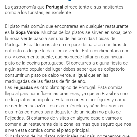
La gastronomía que
Portugal
ofrece tanto a sus habitantes
como a los turistas, es excelente.
El plato más común que encontraras en cualquier restaurante
es la
Sopa Verde
. Muchos de los platos se sirven en sopa, pero
la Sopa Verde paso a ser una de las comidas típicas de
Portugal. El caldo consiste en un puré de patatas con tiras de
col, esto es lo que le da el color verde. Esta condimentada con
ajo, y obviamente aceite, que no puede faltar en casi ningún
plato de la cocina portuguesa. Si concurres a alguna fiesta de
algún santo popular del lugar debes saber que es obligatorio
consumir un plato de caldo verde, al igual que en las
madrugadas de las fiestas de fin de año.
Las
Feijoadas
es otro plato típico de Portugal. Esta comida
llego al país por influencias brasileras, ya que en Brasil es uno
de los platos principales. Esta compuesto por frijoles y carne
de cerdo en salazón. Los días miércoles y sábados, son los
días más comunes para degustar de un riquísimo plato de
Feijoadas. Si estamos de visitas en alguna casa o vamos a
comer a un restaurante de la zona, es mas que seguro que nos
sirvan esta comida como el plato principal.
Si hablamos de los platos principales del país, no tenemos que