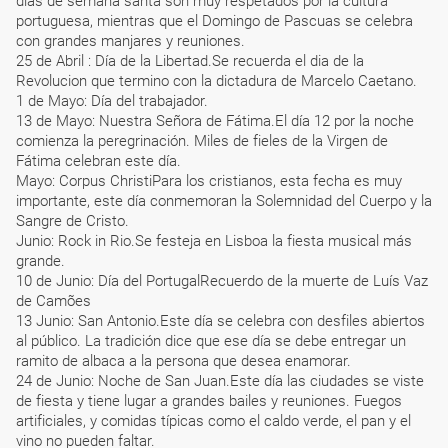
días de semana santa son muy respetados por la cultura
portuguesa, mientras que el Domingo de Pascuas se celebra
con grandes manjares y reuniones.
25 de Abril : Día de la Libertad.Se recuerda el dia de la
Revolucion que termino con la dictadura de Marcelo Caetano.
1 de Mayo: Día del trabajador.
13 de Mayo: Nuestra Señora de Fátima.El día 12 por la noche
comienza la peregrinación. Miles de fieles de la Virgen de
Fátima celebran este día.
Mayo: Corpus ChristiPara los cristianos, esta fecha es muy
importante, este día conmemoran la Solemnidad del Cuerpo y la
Sangre de Cristo.
Junio: Rock in Rio.Se festeja en Lisboa la fiesta musical más
grande.
10 de Junio: Día del PortugalRecuerdo de la muerte de Luís Vaz
de Camões
13 Junio: San Antonio.Este día se celebra con desfiles abiertos
al público. La tradición dice que ese día se debe entregar un
ramito de albaca a la persona que desea enamorar.
24 de Junio: Noche de San Juan.Este día las ciudades se viste
de fiesta y tiene lugar a grandes bailes y reuniones. Fuegos
artificiales, y comidas típicas como el caldo verde, el pan y el
vino no pueden faltar.