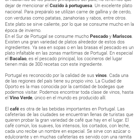
dejar de mencionar el
Cozido à portuguesa
. Un excelente plato
nacional. Para prepáralo se utilizan carne de gallina y de cerdo,
con verduras como patatas, zanahorias y rabos, entre otros.
Este plato se sirve caliente, por lo que se consume mucho en la
época de invierno.
En el Sur de Portugal se consume mucho
Pescado
y
Mariscos
.
Existen una gran variedad de platos alrededor de estos dos
ingredientes. Ya sea en sopas o en las brasas el pescado es un
plato infaltable en las zonas marítimas de Portugal. En especial
el
Bacalao
, es el pescado principal, los cocineros del lugar
tienen más de 300 recetas con este ingrediente.
Portugal es reconocido por la calidad de sus
vinos
. Cada una
de las regiones del país tiene su propio vino. La Ciudad de
Oporto es la mas conocida por la cantidad de bodegas que
podemos visitar. Podemos encontrar toda clase de vinos, hasta
el
Vino Verde
, único en el mundo es producido allí.
El
café
es otra de las bebidas importantes en Portugal. Las
cafeterías de las ciudades se encuentran llenas de turistas que
quieren probar la gran variedad de café que hay en el lugar. El
café común, los suaves, los intensos, los cortados, con leche,
cada uno recibe un nombre en especial. Se sirve con azúcar o
edulcorante y en muchas cafeterías es servido con una ramita