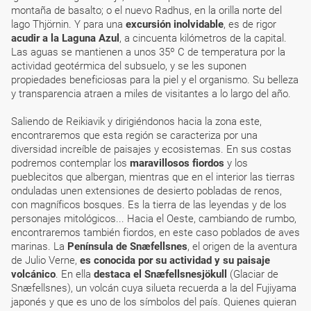
montaña de basalto; o el nuevo Radhus, en la orilla norte del
lago Thjörnin. Y para una
excursión inolvidable
, es de rigor
acudir a la Laguna Azul
, a cincuenta kilómetros de la capital.
Las aguas se mantienen a unos 35º C de temperatura por la
actividad geotérmica del subsuelo, y se les suponen
propiedades beneficiosas para la piel y el organismo. Su belleza
y transparencia atraen a miles de visitantes a lo largo del año.
Saliendo de Reikiavik y dirigiéndonos hacia la zona este,
encontraremos que esta región se caracteriza por una
diversidad increíble de paisajes y ecosistemas. En sus costas
podremos contemplar los
maravillosos fiordos
y los
pueblecitos que albergan, mientras que en el interior las tierras
onduladas unen extensiones de desierto pobladas de renos,
con magníficos bosques. Es la tierra de las leyendas y de los
personajes mitológicos... Hacia el Oeste, cambiando de rumbo,
encontraremos también fiordos, en este caso poblados de aves
marinas. La
Península de Snæfellsnes
, el origen de la aventura
de Julio Verne,
es conocida por su actividad y su paisaje
volcánico
. En ella
destaca el Snæfellsnesjökull
(Glaciar de
Snæfellsnes), un volcán cuya silueta recuerda a la del Fujiyama
japonés y que es uno de los símbolos del país. Quienes quieran