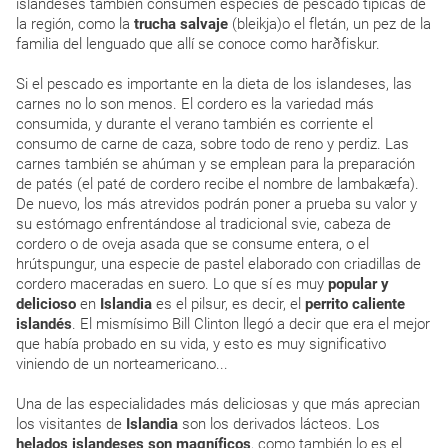
islandeses también consumen especies de pescado típicas de
la región, como la
trucha salvaje
(bleikja)o el fletán, un pez de la
familia del lenguado que allí se conoce como harðfiskur.
Si el pescado es importante en la dieta de los islandeses, las
carnes no lo son menos. El cordero es la variedad más
consumida, y durante el verano también es corriente el
consumo de carne de caza, sobre todo de reno y perdiz. Las
carnes también se ahúman y se emplean para la preparación
de patés (el paté de cordero recibe el nombre de lambakæfa).
De nuevo, los más atrevidos podrán poner a prueba su valor y
su estómago enfrentándose al tradicional svie, cabeza de
cordero o de oveja asada que se consume entera, o el
hrútspungur, una especie de pastel elaborado con criadillas de
cordero maceradas en suero. Lo que sí es muy
popular y
delicioso
en
Islandia
es el pilsur, es decir, el
perrito caliente
islandés
. El mismísimo Bill Clinton llegó a decir que era el mejor
que había probado en su vida, y esto es muy significativo
viniendo de un norteamericano...
Una de las especialidades más deliciosas y que más aprecian
los visitantes de
Islandia
son los derivados lácteos. Los
helados islandeses son magníficos
, como también lo es el