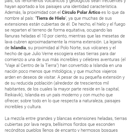
país, los fenómenos volcánicos y geológicos sean frecuentes y
hayan aportado a los paisajes una identidad característica.
Además, la proximidad con el
Círculo Polar Ártico
es lo que da
nombre al país: "
Tierra de Hielo
", ya que muchas de sus
extensiones están cubiertas de él. De hecho, el hielo y el fuego
se reparten el terreno de forma equitativa, ocupando las
llanuras heladas el 10 por ciento, mientras que las mesetas de
lava cubren aproximadamente la misma extensión. La lejanía
de
Islandia
, su proximidad al Polo Norte, sus volcanes y el
hecho de que Julio Verne escogiera estas tierras para dar
comienzo a una de sus más increíbles y célebres aventuras (el
"Viaje al Centro de la Tierra") han convertido a Islandia en una
nación poco menos que mitológica, y que muchos viajeros
arden en deseos de visitar. A pesar de su pequeña extensión y
de su reducida población (alrededor de trescientos mil
habitantes, de los cuales la mayor parte reside en la capital,
Reikiavik), Islandia es un país moderno y con mucho que
ofrecer, sobre todo en lo que respecta a naturaleza, paisajes
increíbles y cultura.
La mezcla entre grandes y blancas extensiones heladas, tierras
cubiertas por lava negra, bellísimos fiordos que esconden
recónditos pueblos llenos de encanto y hermosos bosques