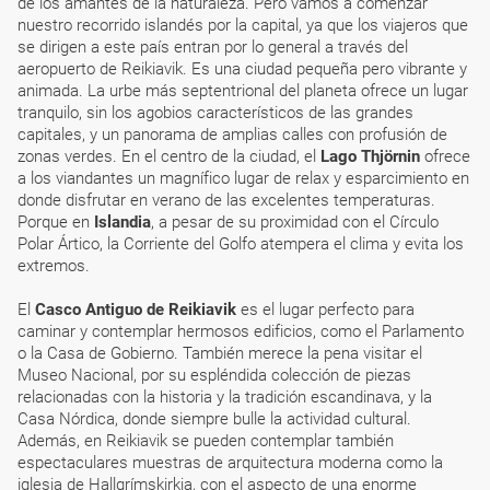
de los amantes de la naturaleza. Pero vamos a comenzar
nuestro recorrido islandés por la capital, ya que los viajeros que
se dirigen a este país entran por lo general a través del
aeropuerto de Reikiavik. Es una ciudad pequeña pero vibrante y
animada. La urbe más septentrional del planeta ofrece un lugar
tranquilo, sin los agobios característicos de las grandes
capitales, y un panorama de amplias calles con profusión de
zonas verdes. En el centro de la ciudad, el
Lago Thjörnin
ofrece
a los viandantes un magnífico lugar de relax y esparcimiento en
donde disfrutar en verano de las excelentes temperaturas.
Porque en
Islandia
, a pesar de su proximidad con el Círculo
Polar Ártico, la Corriente del Golfo atempera el clima y evita los
extremos.
El
Casco Antiguo de Reikiavik
es el lugar perfecto para
caminar y contemplar hermosos edificios, como el Parlamento
o la Casa de Gobierno. También merece la pena visitar el
Museo Nacional, por su espléndida colección de piezas
relacionadas con la historia y la tradición escandinava, y la
Casa Nórdica, donde siempre bulle la actividad cultural.
Además, en Reikiavik se pueden contemplar también
espectaculares muestras de arquitectura moderna como la
iglesia de Hallgrímskirkja, con el aspecto de una enorme