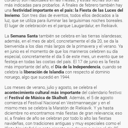
cordero) son habituales en las mesas, y estas fechas son las
más indicadas para probarlos. A finales de febrero también hay
una
festividad importante en el país: la Fiesta de las Luces del
Invierno
. Son tres días de eventos, todos ellos dedicados a la
luz, que se utiliza para iluminar las larguísimas noches boreales.
El lugar de celebración es el parque Laugardalur, en Reikiavik.
La
Semana Santa
también se celebra en las tierras islandesas;
además, en el mes de abril, concretamente el día 20, se da la
bienvenida a los días más largos de la primavera y el verano. Ya
en junio es el momento de que los marineros celebren su día
especial, concretamente el día 5 de este mes, un evento que se
festeja en todas las costas del país. El 17 de junio es la fiesta
más importante del año, el
Día de la Independencia
, cuando se
celebra la
liberación de Islandia
con respecto al dominio
noruego, algo que sucedió en 1944.
Los meses de verano, julio y agosto, se celebra el
acontecimiento cultural más importante
del calendario festivo:
el
Festival de Música de Skalholt
. Además, el 5 de agosto
comienza el Festival Nacional en Vestmannaeyjar y en el
mismo mes se celebra la Maratón de Riekiavik. Y ya hasta
diciembre no encontramos más fiestas de gran relevancia; eso
sí, a finales de año se celebran por todo lo alto las fiestas
navideñas, con tradiciones antiguas y muy especiales como el