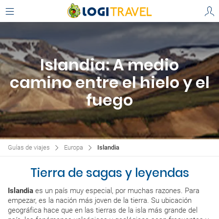
Islandia: A medio
camino entre el hielo y el
fuego
Guías de viajes
Europa
Islandia
Tierra de sagas y leyendas
Islandia
es un país muy especial, por muchas razones. Para
empezar, es la nación más joven de la tierra. Su ubicación
geográfica hace que en las tierras de la isla más grande del