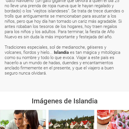
"Gato Navideño" (un gato gigante que devora a quien el día 25
no lleve una prenda de ropa nueva que le hayan regalado y
bordado) o los "viejitos islandeses". Se trata de trece duendes o
trolls que antiguamente se mencionaban para asustar a los
niños, pero que hoy día han tomado un cariz más agradable. Si
antes robaban los tesoros de los hogares, hoy traen regalos
para los niños y los adultos. Para terminar, la fiesta de Año
Nuevo es sin duda la más importante y festejada del año.
Tradiciones especiales, sol de medianoche, géiseres y
volcanes, fiordos y hielo...
Islandia
es tan mágica y mitológica
como su nombre y todo lo que evoca. Viajar a este país es
hacerlo a un mundo de hadas, duendes y encantamientos
anclado firmemente en el presente, y que el viajero a buen
seguro nunca olvidará.
Imágenes de Islandia