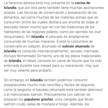
La herencia danesa está muy presente en la
cocina de
Islandia
, que por otra parte también tiene muchas aportaciones
propias. Las técnicas de conservación y preparación de los
alimentos, así como muchas de las materias primas que se
consumen (entre las cuales destaca por encima de todas el
pescado) tienen mucho que ver con las tradiciones de los
habitantes de las regiones polares, como por ejemplo los inuit
(esquimales). En
Islandia
, el pescado es ampliamente
consumido de muchas maneras. Existe la costumbre de
conservarlo en salazón, ahumado (el
salmón ahumado
de
Islandia
es conocido internacionalmente), secado, marinado,
iIncluso fermentado! De hecho, uno de los platos tradicionales
de
Islandia
, el hákarl, consiste en carne de tiburón que ha sido
enterrada durante seis meses para su maceración. Hay que
ser muy valiente para probarlo...
Sin embargo, en
Islandia
también podemos consumir
preparaciones mucho más sencillas y fáciles de degustar,
como la langosta, el bacalao (ahumado está también delicioso)
o el mencionado salmón. Precisamente con salmón se
preparan los
populares gravlax
, unos canapés que llevan
salmón crudo, salsa de mostaza e hinojo. Además, los