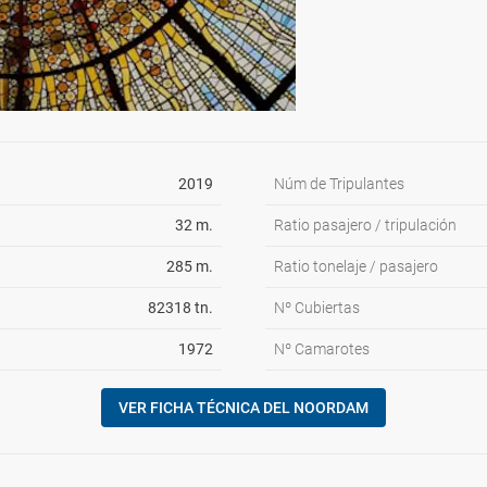
2019
Núm de Tripulantes
32 m.
Ratio pasajero / tripulación
285 m.
Ratio tonelaje / pasajero
82318 tn.
Nº Cubiertas
1972
Nº Camarotes
VER FICHA TÉCNICA DEL NOORDAM