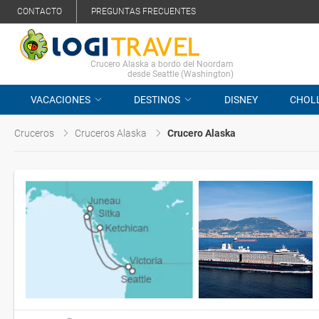
CONTACTO
PREGUNTAS FRECUENTES
Crucero Alaska a bordo del Noordam
desde Seattle (Washington)
VACACIONES
DESTINOS
DISNEY
CHOL
Cruceros
Cruceros Alaska
Crucero Alaska