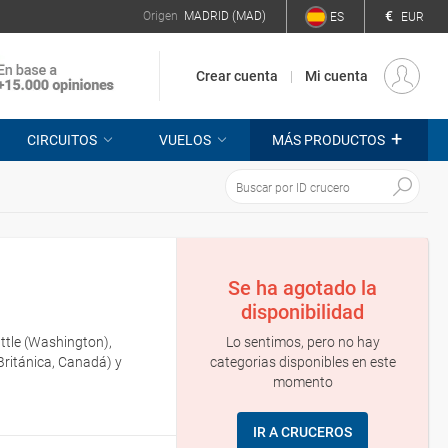
€
Origen
MADRID (MAD)
ES
EUR
Crear cuenta
Mi cuenta
+
CIRCUITOS
VUELOS
MÁS PRODUCTOS
Se ha agotado la
disponibilidad
Lo sentimos, pero no hay
attle (Washington),
categorias disponibles en este
Británica, Canadá) y
momento
IR A CRUCEROS