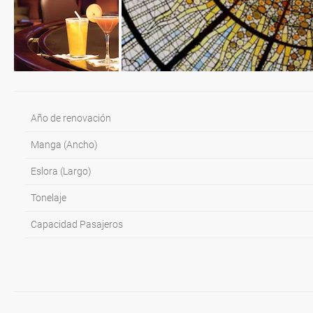
Año de renovación
Manga (Ancho)
Eslora (Largo)
Tonelaje
Capacidad Pasajeros