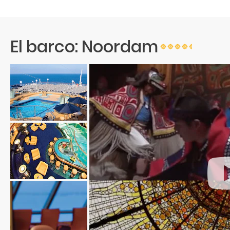
DÍA 8
Seattle (Washington)
Llegada: 07:00H
El barco: Noordam