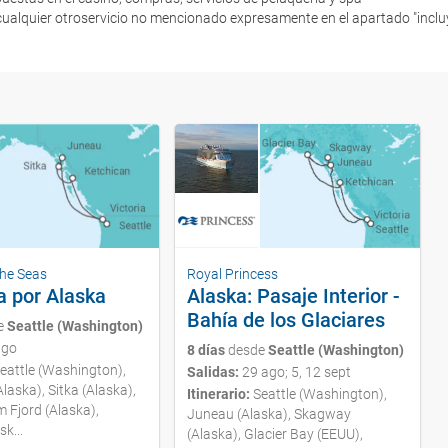
cualquier otroservicio no mencionado expresamente en el apartado "incluy
the Seas
Royal Princess
a por Alaska
Alaska: Pasaje Interior -
Bahía de los Glaciares
e
Seattle (Washington)
ago
8 días
desde
Seattle (Washington)
eattle (Washington),
Salidas:
29 ago; 5, 12 sept
laska), Sitka (Alaska),
Itinerario:
Seattle (Washington),
m Fjord (Alaska),
Juneau (Alaska), Skagway
k...
(Alaska), Glacier Bay (EEUU),