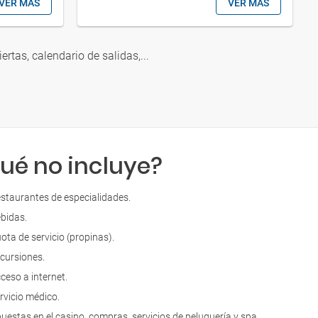
VER MÁS
VER MÁS
iertas, calendario de salidas,...
ué no incluye?
staurantes de especialidades.
bidas.
ota de servicio (propinas).
cursiones.
ceso a internet.
rvicio médico.
uestas en el casino, compras, servicios de peluquería y spa