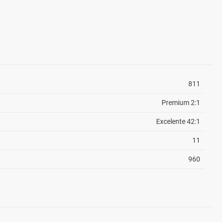
811
Premium 2:1
Excelente 42:1
11
960