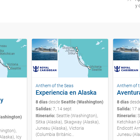
y 
Anthem of the Seas
Anthem of 
Experiencia en Alaska
Aventur
 y
8 días
desde
Seattle (Washington)
8 días
desd
Salidas:
7, 14 sept
Salida:
17 
Itinerario:
Seattle (Washington),
Itinerario:
S
Washington)
Sitka (Alaska), Skagway (Alaska),
Ketchikan (A
Juneau (Alaska), Victoria
Endicott Ar
hington),
(Columbia Británic...
Juneau (Alas
Alaska), Icy