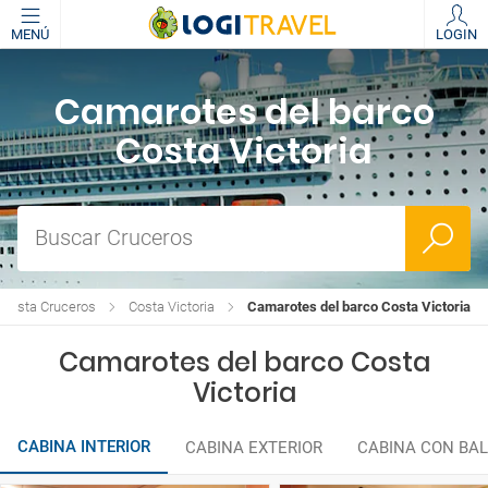
MENÚ
LOGIN
Camarotes del barco
Costa Victoria
Buscar Cruceros
 Costa Cruceros
Costa Victoria
Camarotes del barco Costa Victoria
Camarotes del barco Costa
Victoria
CABINA INTERIOR
CABINA EXTERIOR
CABINA CON BA