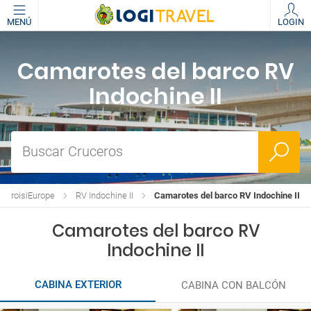
MENÚ
LOGIN
Camarotes del barco RV
Indochine II
Buscar Cruceros
e CroisiEurope
RV Indochine II
Camarotes del barco RV Indochine II
Camarotes del barco RV
Indochine II
CABINA EXTERIOR
CABINA CON BALCÓN