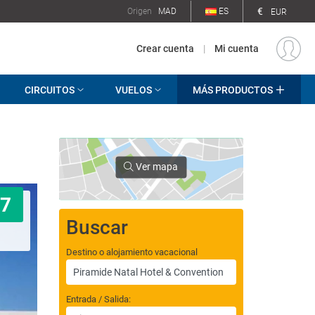
€
Origen
MAD
ES
EUR
Crear cuenta
|
Mi cuenta
CIRCUITOS
VUELOS
MÁS PRODUCTOS
Ver mapa
7
Buscar
Destino o alojamiento vacacional
Entrada / Salida: