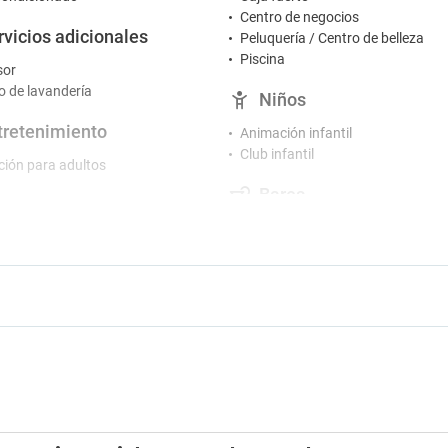
Centro de negocios
rvicios adicionales
Peluquería / Centro de belleza
Piscina
sor
io de lavandería
Niños
tretenimiento
Animación infantil
Club infantil
ión para adultos
Bares
e juegos
 en el hotel
Bar
Bar en la piscina
rking
Café / té en áreas comunes
g cercano
Restaurantes
Desayuno buffet
Restaurante a la carta
Restaurante buffet
Sillas altas