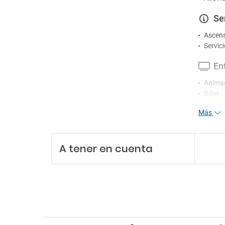
Se
Ascen
Servic
En
Animac
Billar
Sala d
Más
Tiendas
Pa
A tener en cuenta
Parkin