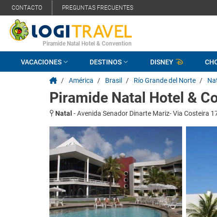
CONTACTO
PREGUNTAS FRECUENTES
Piramide Natal Hotel & Convention
VACACIONES
DESTINOS
DISNEY
CH
/
América
/
Brasil
/
Río Grande del Norte
/
Na
Piramide Natal Hotel & C
Natal
-
Avenida Senador Dinarte Mariz- Via Costeira 1