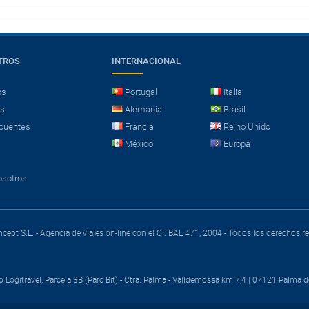
TROS
INTERNACIONAL
os
Portugal
Italia
es
Alemania
Brasil
cuentes
Francia
Reino Unido
México
Europa
osotros
cept S.L. - Agencia de viajes on-line con el CI. BAL 471, 2004 - Todos los derechos 
o Logitravel, Parcela 3B (Parc Bit) - Ctra. Palma - Valldemossa km 7,4 | 07121 Palma d