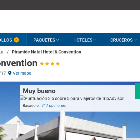
OLLOS
PAQUETES
HOTELES
CRUCEROS
tal
/
Piramide Natal Hotel & Convention
onvention
717
Ver mapa
Muy bueno
Basado en
717 opiniones