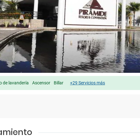
io de lavandería
Ascensor
Billar
+29 Servicios más
jamiento