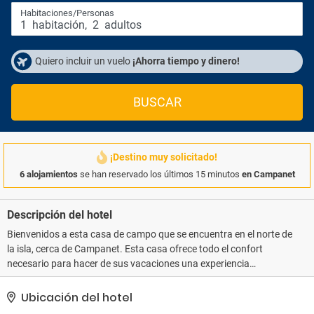
Habitaciones/Personas
1
habitación
,
2
adultos
Quiero incluir un vuelo
¡Ahorra tiempo y dinero!
BUSCAR
¡Destino muy solicitado!
6 alojamientos
se han reservado los últimos 15 minutos
en Campanet
Descripción del hotel
Bienvenidos a esta casa de campo que se encuentra en el norte de
la isla, cerca de Campanet. Esta casa ofrece todo el confort
necesario para hacer de sus vacaciones una experiencia
inolvidable. La casa tiene una superficie construida de 110 m2 y
es ideal para familias o pequeños grupos de amigos, ya que
Ubicación del hotel
cuenta con 3 habitaciones dobles. Una de las habitaciones tiene