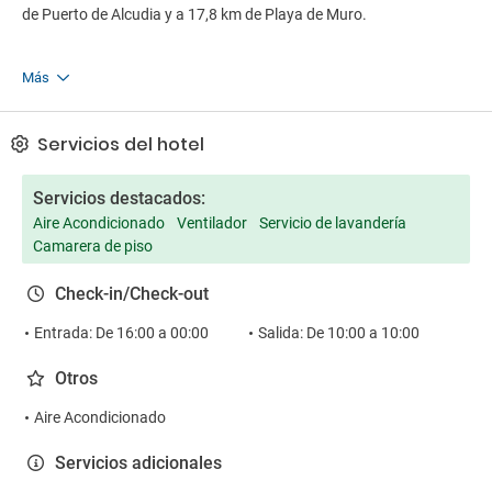
coche ya que la parada de bus más próxima está a 650 m, en
de Puerto de Alcudia y a 17,8 km de Playa de Muro.
Campanet. En el pueblo también encontrará supermercado,
restaurantes, farmacia, etc. El hospital más cercano está a 8 km
en Inca.
Más
Servicios del hotel
Servicios destacados:
Aire Acondicionado
Ventilador
Servicio de lavandería
Camarera de piso
Check-in/Check-out
Entrada: De 16:00 a 00:00
Salida: De 10:00 a 10:00
Otros
Aire Acondicionado
Servicios adicionales