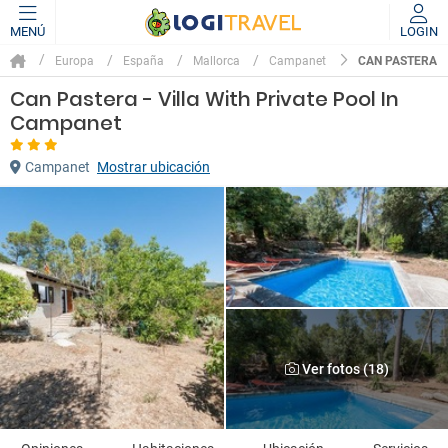
MENÚ
LOGIN
CAN PASTERA -
Europa
España
Mallorca
Campanet
Can Pastera - Villa With Private Pool In
Campanet
Campanet
Mostrar ubicación
Ver fotos (18)