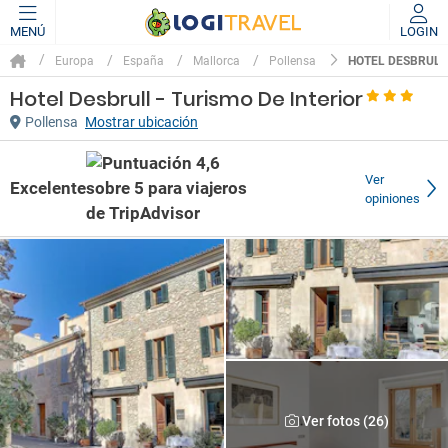
MENÚ
LOGIN
HOTEL DESBRULL 
Europa
España
Mallorca
Pollensa
Hotel Desbrull - Turismo De Interior
Pollensa
Mostrar ubicación
Ver
Excelente
opiniones
Ver fotos (26)