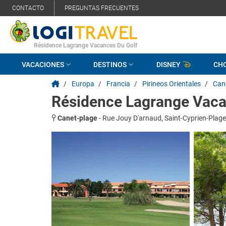
CONTACTO
PREGUNTAS FRECUENTES
Résidence Lagrange Vacances Du Golf
VACACIONES
DESTINOS
DISNEY
CH
/
Europa
/
Francia
/
Pirineos Orientales
/
Can
Résidence Lagrange Vaca
Canet-plage
-
Rue Jouy D'arnaud, Saint-Cyprien-Plage