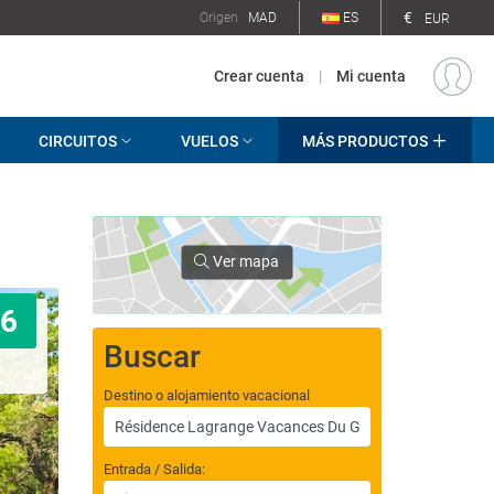
€
Origen
MAD
ES
EUR
Crear cuenta
|
Mi cuenta
CIRCUITOS
VUELOS
MÁS PRODUCTOS
Ver mapa
6
Buscar
Destino o alojamiento vacacional
Entrada / Salida: