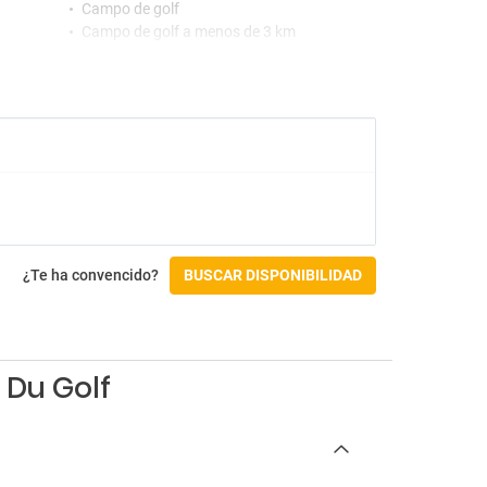
Campo de golf
Campo de golf a menos de 3 km
Ping Pong
Accesibilidad
No accesible silla de ruedas
Check-in/Check-out
Salida hasta las 10:00
¿Te ha convencido?
BUSCAR DISPONIBILIDAD
 Du Golf