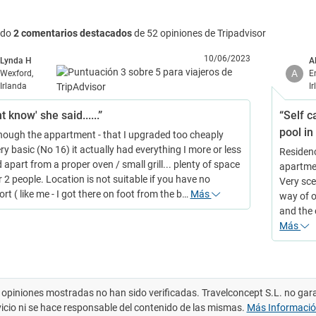
ndo
2 comentarios destacados
de 52 opiniones de Tripadvisor
10/06/2023
Lynda H
A
A
Wexford,
E
Irlanda
I
nt know' she said......”
“Self c
pool i
hough the appartment - that I upgraded too cheaply
y basic (No 16) it actually had everything I more or less
Residenc
apart from a proper oven / small grill... plenty of space
apartmen
r 2 people. Location is not suitable if you have no
Very sce
rt ( like me - I got there on foot from the b…
Más
way of o
and the 
Más
 opiniones mostradas no han sido verificadas. Travelconcept S.L. no gar
vicio ni se hace responsable del contenido de las mismas.
Más Informaci