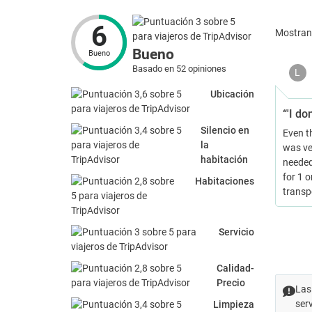
6
Mostra
Bueno
Bueno
Basado en 52 opiniones
L
Ubicación
“'I do
Silencio en
Even t
la
was ver
habitación
needed 
for 1 o
Habitaciones
transpo
Servicio
Calidad-
Precio
Las
ser
Limpieza