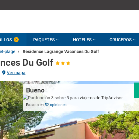
OLLOS
PAQUETES
HOTELES
CRUCEROS
et-plage
/
Résidence Lagrange Vacances Du Golf
nces Du Golf
Ver mapa
Bueno
Basado en
52 opiniones