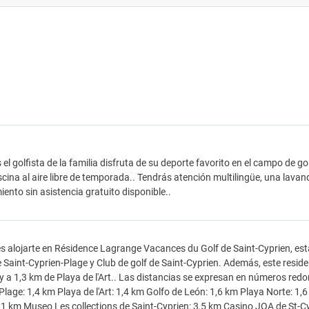
 el golfista de la familia disfruta de su deporte favorito en el campo de g
cina al aire libre de temporada.. Tendrás atención multilingüe, una lavan
ento sin asistencia gratuito disponible..
es alojarte en Résidence Lagrange Vacances du Golf de Saint-Cyprien, est
 Saint-Cyprien-Plage y Club de golf de Saint-Cyprien. Además, este resid
y a 1,3 km de Playa de l'Art.. Las distancias se expresan en números redon
Plage: 1,4 km Playa de l'Art: 1,4 km Golfo de León: 1,6 km Playa Norte: 1,6
,1 km Museo Les collections de Saint-Cyprien: 3,5 km Casino JOA de St-C