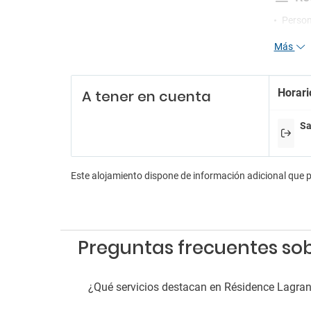
Person
Recepc
Más
Pa
Parkin
Horari
A tener en cuenta
Parkin
Parkin
Sa
Ma
Admit
Este alojamiento dispone de información adicional que 
Preguntas frecuentes so
¿Qué servicios destacan en Résidence Lagra