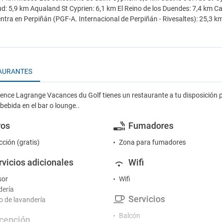
d: 5,9 km Aqualand St Cyprien: 6,1 km El Reino de los Duendes: 7,4 km 
ntra en Perpiñán (PGF-A. Internacional de Perpiñán - Rivesaltes): 25,3 km
AURANTES
dence Lagrange Vacances du Golf tienes un restaurante a tu disposición p
bebida en el bar o lounge..
ros
Fumadores
cción (gratis)
Zona para fumadores
rvicios adicionales
Wifi
sor
Wifi
ería
Servicios
io de lavandería
Balcón
cepción