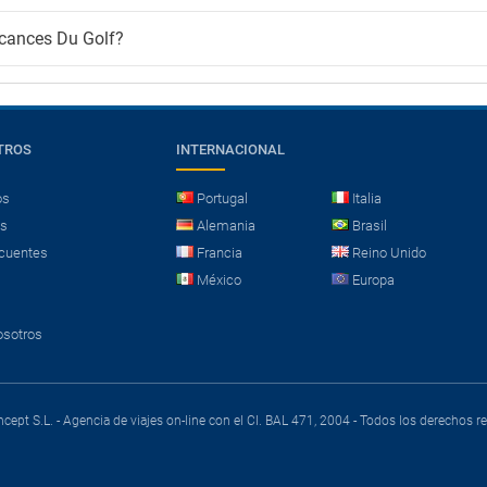
cances Du Golf?
TROS
INTERNACIONAL
os
Portugal
Italia
es
Alemania
Brasil
cuentes
Francia
Reino Unido
México
Europa
osotros
cept S.L. - Agencia de viajes on-line con el CI. BAL 471, 2004 - Todos los derechos 