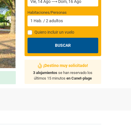
Habitaciones/Personas
1
Hab.
/
2
adultos
Quiero incluir un vuelo
BUSCAR
¡Destino muy solicitado!
3 alojamientos
se han reservado los
últimos 15 minutos
en Canet-plage