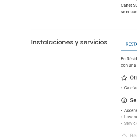
Canet Su
se encue
Instalaciones y servicios
REST
En Rési
con una 
Ot
Calefa
Se
Ascen
Lavand
Servic
Re