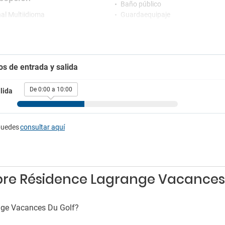
Baño público
al Multiidioma
Guardaequipaje
ión 24 horas
Jardín
Microondas
rking
Piscina exterior estacional
Sala de reuniones
g
os de entrada y salida
Solarium
g cercano
Terraza
g con seguridad
De 0:00 a 10:00
lida
Niños
scotas
Juegos de mesa para niños
e mascotas
puedes
consultar aquí
Bares
Bar
bre Résidence Lagrange Vacances
nge Vacances Du Golf?