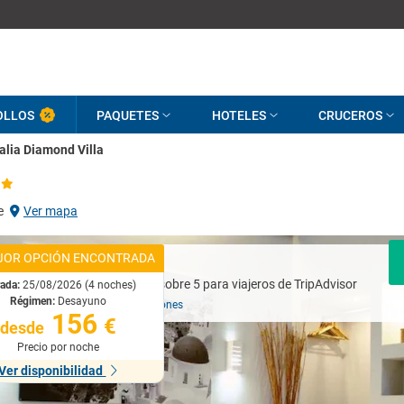
OLLOS
PAQUETES
HOTELES
CRUCEROS
alia Diamond Villa
e
Ver mapa
JOR OPCIÓN ENCONTRADA
Excelente
rada:
25/08/2026 (4 noches)
Régimen:
Desayuno
Basado en
84 opiniones
156
€
desde
Precio por noche
Ver disponibilidad