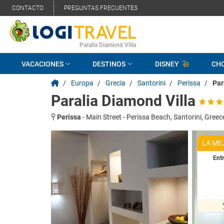
CONTACTO
PREGUNTAS FRECUENTES
Paralia Diamond Villa
VACACIONES
DESTINOS
DISNEY
CH
/
Europa
/
Grecia
/
Santorini
/
Perissa
/
Par
Paralia Diamond Villa
Perissa
-
Main Street - Perissa Beach, Santorini, Greec
LA ME
Ent