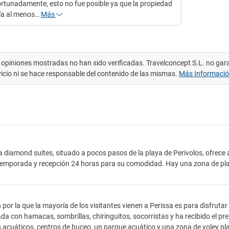
rtunadamente, esto no fue posible ya que la propiedad
ía al menos…
Más
 opiniones mostradas no han sido verificadas. Travelconcept S.L. no gar
vicio ni se hace responsable del contenido de las mismas.
Más Informaci
ia diamond suites, situado a pocos pasos de la playa de Perivolos, ofrece a
 temporada y recepción 24 horas para su comodidad. Hay una zona de playa
 por la que la mayoría de los visitantes vienen a Perissa es para disfruta
da con hamacas, sombrillas, chiringuitos, socorristas y ha recibido el p
 acuáticos, centros de buceo, un parque acuático y una zona de voley pla