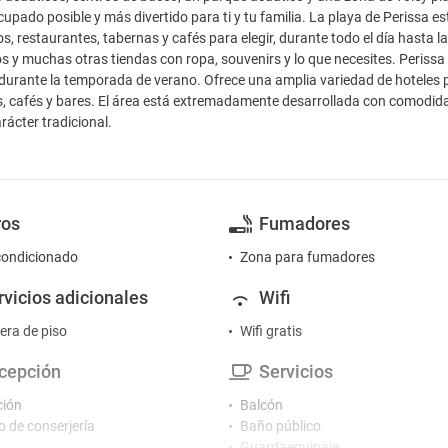
upado posible y más divertido para ti y tu familia. La playa de Perissa 
s, restaurantes, tabernas y cafés para elegir, durante todo el día hasta 
 y muchas otras tiendas con ropa, souvenirs y lo que necesites. Perissa 
 durante la temporada de verano. Ofrece una amplia variedad de hoteles 
, cafés y bares. El área está extremadamente desarrollada con comodi
rácter tradicional.
ros
Fumadores
condicionado
Zona para fumadores
rvicios adicionales
Wifi
ra de piso
Wifi gratis
cepción
Servicios
ción
Balcón
o de conserjería
Baño público
Guardaequipaje