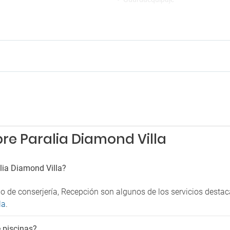
rking
Piscina exterior estacional
Secador
g cercano
Servicio de habitaciones
g gratis cercano
Venta de entradas
re Paralia Diamond Villa
lia Diamond Villa?
io de conserjería, Recepción son algunos de los servicios desta
la
.
e piscinas?