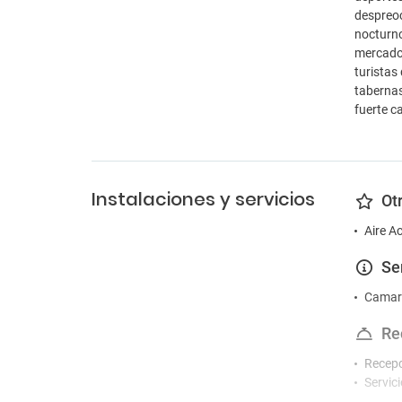
despreoc
nocturno
mercados
turistas
tabernas
fuerte ca
Instalaciones y servicios
Ot
Aire A
Se
Camare
Re
Recep
Servici