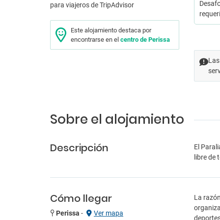
Desafo
requer
Este alojamiento destaca por
encontrarse en el
centro de Perissa
Las
ser
Sobre el alojamiento
Descripción
El Paral
libre de
Cómo llegar
La razón
organiza
Perissa
-
Ver mapa
deportes