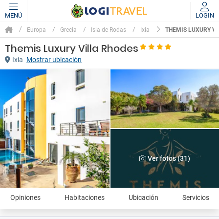
MENÚ
LOGIN
THEMIS LUXURY V
Europa
Grecia
Isla de Rodas
Ixia
Themis Luxury Villa Rhodes
Ixia
Mostrar ubicación
Ver fotos (31)
Opiniones
Habitaciones
Ubicación
Servicios