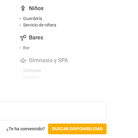
Niños
Guardería
Servicio de niñera
Bares
Bar
Gimnasio y SPA
Gimnasio
Masajes
Sauna
Accesibilidad
Acceso en silla de ruedas
Instalaciones para personas con
discapacidad
¿Te ha convencido?
BUSCAR DISPONIBILIDAD