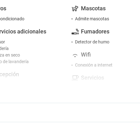
ros
Mascotas
condicionado
Admite mascotas
rvicios adicionales
Fumadores
sor
Detector de humo
ería
Wifi
za en seco
io de lavandería
Conexión a internet
cepción
Servicios
al Multiidioma
Alquiler de coches
ión 24 horas
Caja fuerte
Cajero automático en el hotel
tretenimiento
Cambio de moneda
 en el hotel
Centro de negocios
Desayuno en la habitación
rking
Guardaequipaje
Piscina
acoches