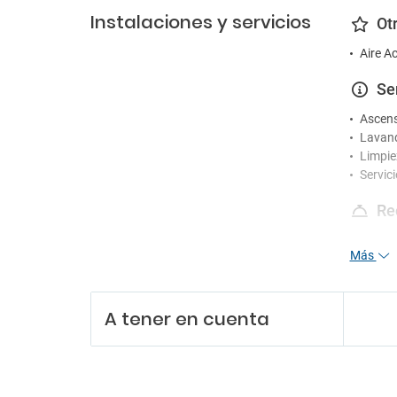
Instalaciones y servicios
Ot
Aire A
Se
Ascen
Lavand
Limpie
Servic
Re
Person
Más
Recepc
En
A tener en cuenta
Tiendas
Pa
Aparc