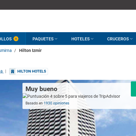
OLLOS
PAQUETES
HOTELES
CRUCEROS
smirna
/
Hilton Izmir
pa
|
HILTON HOTELS
Muy bueno
Basado en
1930 opiniones