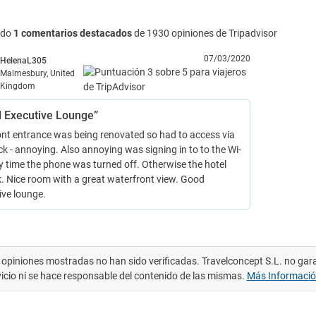
ndo
1 comentarios destacados
de 1930 opiniones de Tripadvisor
07/03/2020
HelenaL305
Malmesbury, United
Kingdom
 Executive Lounge”
ont entrance was being renovated so had to access via
ck - annoying. Also annoying was signing in to to the Wi-
ry time the phone was turned off. Otherwise the hotel
. Nice room with a great waterfront view. Good
ive lounge.
 opiniones mostradas no han sido verificadas. Travelconcept S.L. no gar
vicio ni se hace responsable del contenido de las mismas.
Más Informaci