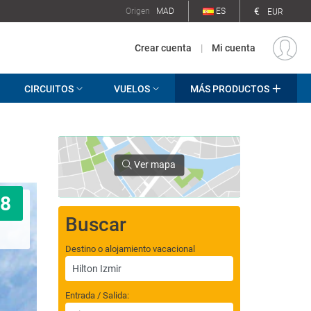
€
Origen
MAD
ES
EUR
Crear cuenta
|
Mi cuenta
CIRCUITOS
VUELOS
MÁS PRODUCTOS
Ver mapa
8
Buscar
Destino o alojamiento vacacional
Entrada / Salida: