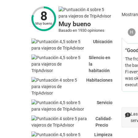
8
Mostra
Muy bueno
Muy bueno
Basado en 1930 opiniones
H
Ubicación
“Good
Silencio en
The fr
la
the ba
habitación
Fi eve
was ok
Habitaciones
execut
Servicio
Las
Calidad-
ser
Precio
Limpieza