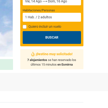
Habitaciones/Personas
1
Hab.
/
2
adultos
Quiero incluir un vuelo
BUSCAR
¡Destino muy solicitado!
7 alojamientos
se han reservado los
últimos 15 minutos
en Esmirna