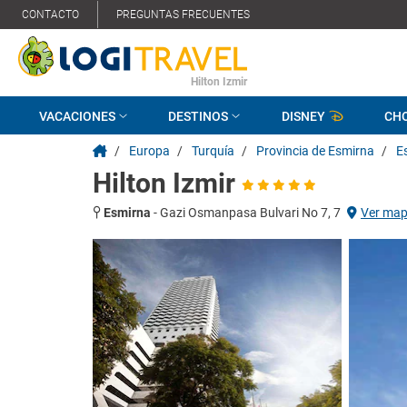
CONTACTO
PREGUNTAS FRECUENTES
Hilton Izmir
VACACIONES
DESTINOS
DISNEY
CH
/
Europa
/
Turquía
/
Provincia de Esmirna
/
E
Hilton Izmir
Esmirna
-
Gazi Osmanpasa Bulvari No 7, 7
Ver ma