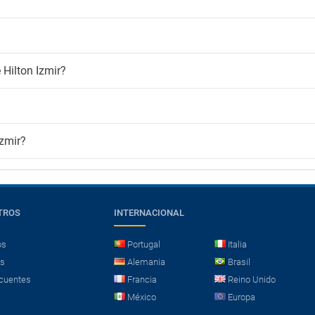
 Hilton Izmir?
Izmir?
TROS
INTERNACIONAL
os
Portugal
Italia
es
Alemania
Brasil
cuentes
Francia
Reino Unido
México
Europa