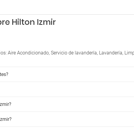
Secador
g
Seguridad
g cercano
Servicio de habitaciones
g con seguridad
e Hilton Izmir
Terraza
cios: Aire Acondicionado, Servicio de lavandería, Lavandería, Li
ntes?
Izmir?
Izmir?