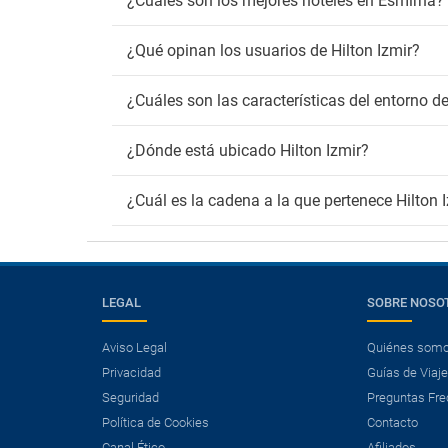
¿Cuáles son los mejores hoteles en Esmirna?
¿Qué opinan los usuarios de Hilton Izmir?
¿Cuáles son las características del entorno de
¿Dónde está ubicado Hilton Izmir?
¿Cuál es la cadena a la que pertenece Hilton 
LEGAL
SOBRE NOSO
Aviso Legal
Quiénes som
Privacidad
Guías de Viaj
Seguridad
Preguntas Fre
Política de Cookies
Contacto
Canal Ético
Afiliados