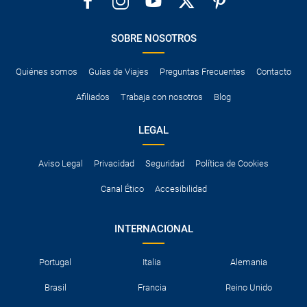
condiciones particulares de la compañía de alquiler de coche en
el momento de formalizar la reserva en nuestra web.
SOBRE NOSOTROS
Quiénes somos
Guías de Viajes
Preguntas Frecuentes
Contacto
Afiliados
Trabaja con nosotros
Blog
LEGAL
Aviso Legal
Privacidad
Seguridad
Política de Cookies
Canal Ético
Accesibilidad
INTERNACIONAL
Portugal
Italia
Alemania
Brasil
Francia
Reino Unido