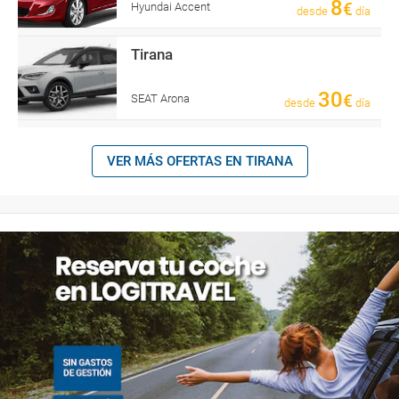
8
€
Hyundai Accent
desde
día
Tirana
30
€
SEAT Arona
desde
día
VER MÁS OFERTAS EN TIRANA