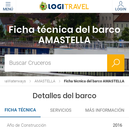
MENÚ
LOGIN
Ficha técnica del barco
AMASTELLA
Buscar Cruceros
e AmaWaterways
AMASTELLA
Ficha técnica del barco AMASTELLA
Detalles del barco
FICHA TÉCNICA
SERVICIOS
MÁS INFORMACIÓN
Año de Construcción
2016