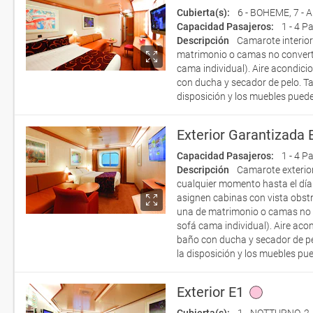
Cubierta(s):
6 - BOHEME
,
7 -
Capacidad Pasajeros:
1 - 4 P
Descripción
Camarote interio
matrimonio o camas no convert
cama individual). Aire acondicio
con ducha y secador de pelo. T
disposición y los muebles puede
Exterior Garantizada 
Capacidad Pasajeros:
1 - 4 P
Descripción
Camarote exterior
cualquier momento hasta el día
asignen cabinas con vista obst
una de matrimonio o camas no 
sofá cama individual). Aire acon
baño con ducha y secador de pe
la disposición y los muebles pu
Exterior E1