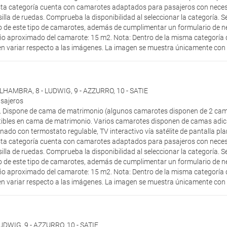
sta categoría cuenta con camarotes adaptados para pasajeros con neces
 silla de ruedas. Comprueba la disponibilidad al seleccionar la categoría.
uso de este tipo de camarotes, además de cumplimentar un formulario de n
o aproximado del camarote: 15 m2. Nota: Dentro de la misma categoría d
n variar respecto a las imágenes. La imagen se muestra únicamente con fi
 ALHAMBRA
,
8 - LUDWIG
,
9 - AZZURRO
,
10 - SATIE
asajeros
r. Dispone de cama de matrimonio (algunos camarotes disponen de 2 cam
ibles en cama de matrimonio. Varios camarotes disponen de camas adici
nado con termostato regulable, TV interactivo vía satélite de pantalla pl
sta categoría cuenta con camarotes adaptados para pasajeros con neces
 silla de ruedas. Comprueba la disponibilidad al seleccionar la categoría.
uso de este tipo de camarotes, además de cumplimentar un formulario de n
o aproximado del camarote: 15 m2. Nota: Dentro de la misma categoría d
n variar respecto a las imágenes. La imagen se muestra únicamente con fi
LUDWIG
,
9 - AZZURRO
,
10 - SATIE