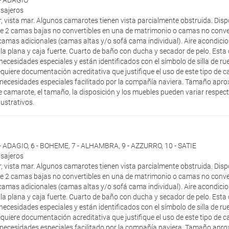
 - ADAGIO
asajeros
, vista mar. Algunos camarotes tienen vista parcialmente obstruida. Di
e 2 camas bajas no convertibles en una de matrimonio o camas no conve
amas adicionales (camas altas y/o sofá cama individual). Aire acondici
talla plana y caja fuerte. Cuarto de baño con ducha y secador de pelo. Es
cesidades especiales y están identificados con el símbolo de silla de r
 requiere documentación acreditativa que justifique el uso de este tipo d
necesidades especiales facilitado por la compañía naviera. Tamaño apro
 camarote, el tamaño, la disposición y los muebles pueden variar respec
ustrativos.
 - ADAGIO
,
6 - BOHEME
,
7 - ALHAMBRA
,
9 - AZZURRO
,
10 - SATIE
asajeros
, vista mar. Algunos camarotes tienen vista parcialmente obstruida. Di
e 2 camas bajas no convertibles en una de matrimonio o camas no conve
amas adicionales (camas altas y/o sofá cama individual). Aire acondici
talla plana y caja fuerte. Cuarto de baño con ducha y secador de pelo. Es
cesidades especiales y están identificados con el símbolo de silla de r
 requiere documentación acreditativa que justifique el uso de este tipo d
necesidades especiales facilitado por la compañía naviera. Tamaño apro