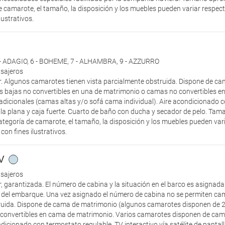
 camarote, el tamaño, la disposición y los muebles pueden variar respec
ustrativos.
 - ADAGIO
,
6 - BOHEME
,
7 - ALHAMBRA
,
9 - AZZURRO
asajeros
r. Algunos camarotes tienen vista parcialmente obstruida. Dispone de c
 bajas no convertibles en una de matrimonio o camas no convertibles e
icionales (camas altas y/o sofá cama individual). Aire acondicionado c
talla plana y caja fuerte. Cuarto de baño con ducha y secador de pelo. T
tegoría de camarote, el tamaño, la disposición y los muebles pueden vari
on fines ilustrativos.
V
asajeros
, garantizada. El número de cabina y la situación en el barco es asignad
 del embarque. Una vez asignado el número de cabina no se permiten cambi
ruida. Dispone de cama de matrimonio (algunos camarotes disponen de 2
convertibles en cama de matrimonio. Varios camarotes disponen de cama
dicionado con termostato regulable, TV interactivo vía satélite de pantall