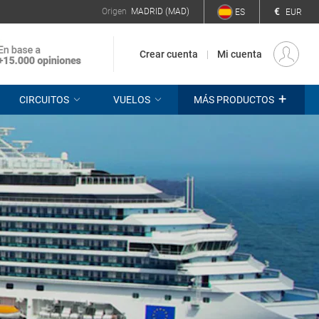
€
Origen
MADRID (MAD)
ES
EUR
Crear cuenta
Mi cuenta
+
CIRCUITOS
VUELOS
MÁS PRODUCTOS