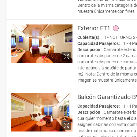
Dentro de la misma categoría de
muestra únicamente con fines il
Exterior ET1
Cubierta(s):
1 - NOTTURNO
,
2
Capacidad Pasajeros:
1 - 4 P
Descripción
Camarote exterio
camarotes disponen de 2 camas
camarotes disponen de camas ad
interactivo vía satélite de pan
m2. Nota: Dentro de la misma ca
imagen se muestra únicamente c
Balcón Garantizado B
Capacidad Pasajeros:
1 - 4 P
Descripción
Camarote exterior
cualquier momento hasta el día
asignen cabinas con vista obst
una de matrimonio o camas no 
sofá cama individual). Aire acon