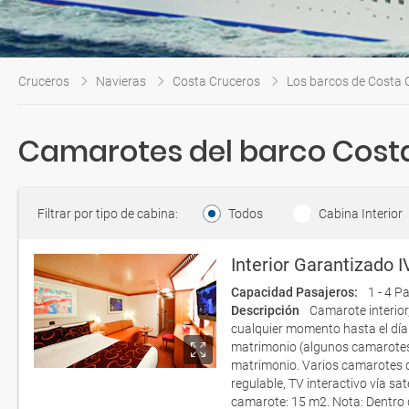
Cruceros
Navieras
Costa Cruceros
Los barcos de Costa 
Camarotes del barco Costa
Filtrar por tipo de cabina:
Todos
Cabina Interior
Interior Garantizado I
Capacidad Pasajeros:
1 - 4 P
Descripción
Camarote interior
cualquier momento hasta el dí
matrimonio (algunos camarotes
matrimonio. Varios camarotes d
regulable, TV interactivo vía s
camarote: 15 m2. Nota: Dentro d