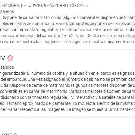
 ALHAMBRA
,
8 - LUDWIG
,
9 - AZZURRO
,
10 - SATIE
asajeros
r. Dispone de cama de matrimonio (algunos camarotes disponen de 2 cam
ibles en cama de matrimonio. Varios camarotes disponen de camas adici
nado con termostato regulable, TV interactivo vía satélite de pantalla pl
amaño aproximado del camarote: 15 m2. Nota: Dentro de la misma categor
n variar respecto a las imágenes. La imagen se muestra únicamente con fi
EV
asajeros
, garantizada. El número de cabina y la situación en el barco es asignad
 del embarque. Una vez asignado el número de cabina no se permiten cambi
ruida. Dispone de cama de matrimonio (algunos camarotes disponen de 2
convertibles en cama de matrimonio. Varios camarotes disponen de cama
dicionado con termostato regulable, TV interactivo vía satélite de pantall
lo. Tamaño aproximado del camarote: 15 m2. Nota: Dentro de la misma c
eden variar respecto a las imágenes. La imagen se muestra únicamente con