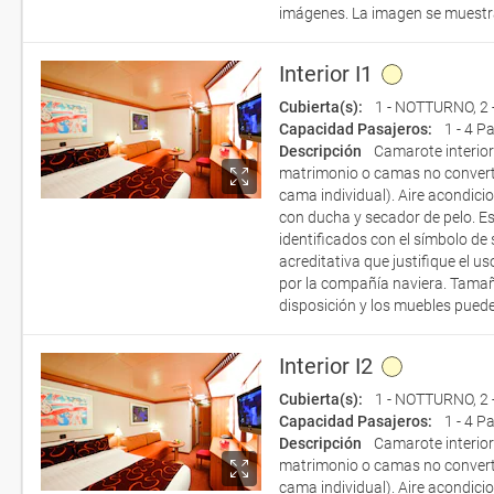
imágenes. La imagen se muestra
Interior I1
Cubierta(s):
1 - NOTTURNO
,
2
Capacidad Pasajeros:
1 - 4 P
Descripción
Camarote interio
matrimonio o camas no convert
cama individual). Aire acondicio
con ducha y secador de pelo. E
identificados con el símbolo de
acreditativa que justifique el 
por la compañía naviera. Tamañ
disposición y los muebles puede
Interior I2
Cubierta(s):
1 - NOTTURNO
,
2
Capacidad Pasajeros:
1 - 4 P
Descripción
Camarote interio
matrimonio o camas no convert
cama individual). Aire acondicio