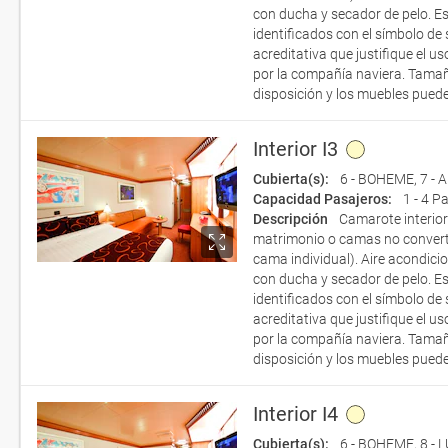
con ducha y secador de pelo. E
identificados con el símbolo de
acreditativa que justifique el 
por la compañía naviera. Tamañ
disposición y los muebles puede
Interior I3
Cubierta(s):
6 - BOHEME
,
7 -
Capacidad Pasajeros:
1 - 4 P
Descripción
Camarote interio
matrimonio o camas no convert
cama individual). Aire acondicio
con ducha y secador de pelo. E
identificados con el símbolo de
acreditativa que justifique el 
por la compañía naviera. Tamañ
disposición y los muebles puede
Interior I4
Cubierta(s):
6 - BOHEME
,
8 - 