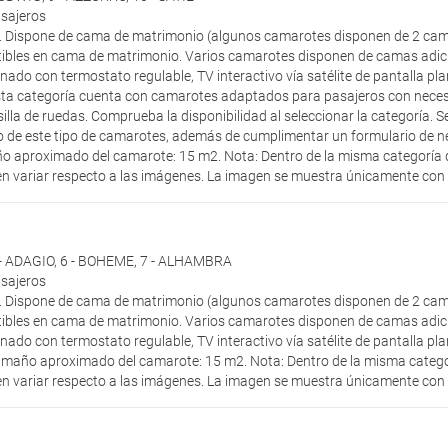
asajeros
r. Dispone de cama de matrimonio (algunos camarotes disponen de 2 cam
ibles en cama de matrimonio. Varios camarotes disponen de camas adici
nado con termostato regulable, TV interactivo vía satélite de pantalla pl
sta categoría cuenta con camarotes adaptados para pasajeros con neces
 silla de ruedas. Comprueba la disponibilidad al seleccionar la categoría.
uso de este tipo de camarotes, además de cumplimentar un formulario de n
o aproximado del camarote: 15 m2. Nota: Dentro de la misma categoría d
n variar respecto a las imágenes. La imagen se muestra únicamente con fi
 - ADAGIO
,
6 - BOHEME
,
7 - ALHAMBRA
asajeros
r. Dispone de cama de matrimonio (algunos camarotes disponen de 2 cam
ibles en cama de matrimonio. Varios camarotes disponen de camas adici
nado con termostato regulable, TV interactivo vía satélite de pantalla pl
amaño aproximado del camarote: 15 m2. Nota: Dentro de la misma categor
n variar respecto a las imágenes. La imagen se muestra únicamente con fi