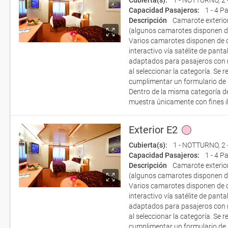
Cubierta(s):
1 - NOTTURNO
,
2
Capacidad Pasajeros:
1 - 4 P
Descripción
Camarote exterior
(algunos camarotes disponen d
Varios camarotes disponen de c
interactivo vía satélite de pan
adaptados para pasajeros con ne
al seleccionar la categoría. Se
cumplimentar un formulario de 
Dentro de la misma categoría de
muestra únicamente con fines il
Exterior E2
Cubierta(s):
1 - NOTTURNO
,
2
Capacidad Pasajeros:
1 - 4 P
Descripción
Camarote exterior
(algunos camarotes disponen d
Varios camarotes disponen de c
interactivo vía satélite de pan
adaptados para pasajeros con ne
al seleccionar la categoría. Se
cumplimentar un formulario de 