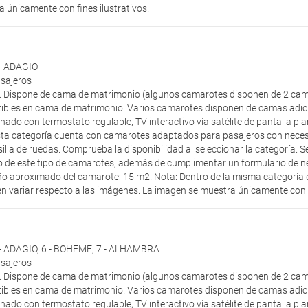
 únicamente con fines ilustrativos.
 - ADAGIO
asajeros
r. Dispone de cama de matrimonio (algunos camarotes disponen de 2 cam
ibles en cama de matrimonio. Varios camarotes disponen de camas adici
nado con termostato regulable, TV interactivo vía satélite de pantalla pl
sta categoría cuenta con camarotes adaptados para pasajeros con neces
 silla de ruedas. Comprueba la disponibilidad al seleccionar la categoría.
uso de este tipo de camarotes, además de cumplimentar un formulario de n
o aproximado del camarote: 15 m2. Nota: Dentro de la misma categoría d
n variar respecto a las imágenes. La imagen se muestra únicamente con fi
 - ADAGIO
,
6 - BOHEME
,
7 - ALHAMBRA
asajeros
r. Dispone de cama de matrimonio (algunos camarotes disponen de 2 cam
ibles en cama de matrimonio. Varios camarotes disponen de camas adici
nado con termostato regulable, TV interactivo vía satélite de pantalla pl