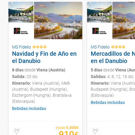
MS Fidelio
MS Fidelio
Navidad y Fin de Año en
Mercadillos de 
el Danubio
en el Danubio
8 días
desde
Viena (Austria)
5 días
desde
Viena (Aus
Salida:
20 dic
Salidas:
4, 8, 12, 16 dic
Itinerario:
Viena (Austria), Melk
Itinerario:
Viena (Austri
(Austria), Budapest (Hungría),
Budapest (Hungría), Bra
Esztergom (Hungría), Bratislava
(Eslovaquia)
(Eslovaquia)
Bebidas incluidas
Bebidas incluidas
1.300
desde
€
910