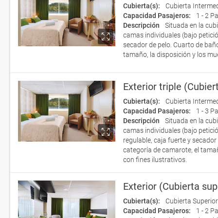
Cubierta(s):
Cubierta Interme
Capacidad Pasajeros:
1 - 2 P
Descripción
Situada en la cub
camas individuales (bajo petició
secador de pelo. Cuarto de bañ
tamaño, la disposición y los mu
Exterior triple (Cubie
Cubierta(s):
Cubierta Interme
Capacidad Pasajeros:
1 - 3 P
Descripción
Situada en la cub
camas individuales (bajo petició
regulable, caja fuerte y secad
categoría de camarote, el tama
con fines ilustrativos.
Exterior (Cubierta sup
Cubierta(s):
Cubierta Superior
Capacidad Pasajeros:
1 - 2 P