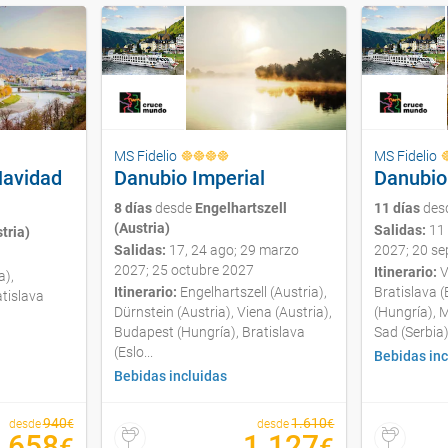
MS Fidelio
MS Fidelio
Navidad
Danubio Imperial
Danubio 
8 días
desde
Engelhartszell
11 días
des
(Austria)
Salidas:
11 
tria)
Salidas:
17, 24 ago; 29 marzo
2027; 20 s
2027; 25 octubre 2027
Itinerario:
V
a),
Itinerario:
Engelhartszell (Austria),
Bratislava 
tislava
Dürnstein (Austria), Viena (Austria),
(Hungría), 
Budapest (Hungría), Bratislava
Sad (Serbia),
(Eslo...
Bebidas inc
Bebidas incluidas
940
1.610
desde
€
desde
€
658
1.127