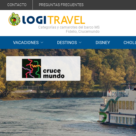
CONTACTO
PREGUNTAS FRECUENTES
Categorías y camarotes del barco MS
Fidelio, Crucemundo
VACACIONES
DESTINOS
DISNEY
CHOL