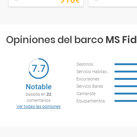
€
Opiniones del barco
MS Fid
Destinos
7.7
Servicio Habitaciones
Excursiones
Notable
Servicio Bares
Camarote
basada en
22
comentarios
Equipamientos
Ver todas las opiniones