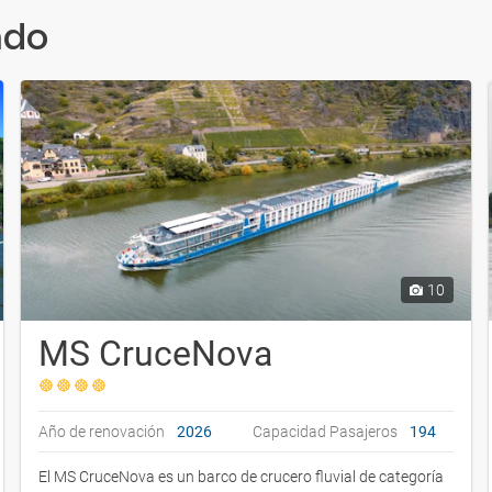
ndo
10
MS CruceNova
Año de renovación
2026
Capacidad Pasajeros
194
El MS CruceNova es un barco de crucero fluvial de categoría