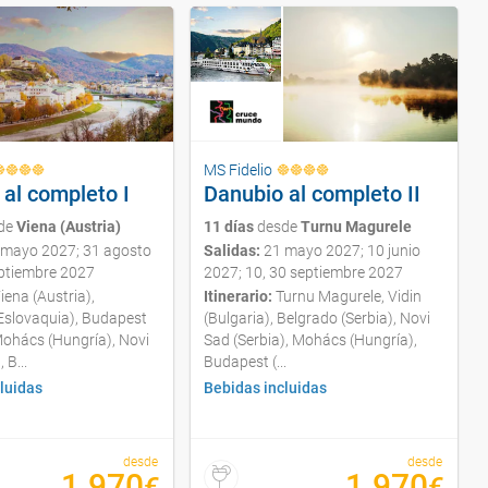
MS Fidelio
al completo I
Danubio al completo II
de
Viena (Austria)
11 días
desde
Turnu Magurele
mayo 2027; 31 agosto
Salidas:
21 mayo 2027; 10 junio
eptiembre 2027
2027; 10, 30 septiembre 2027
iena (Austria),
Itinerario:
Turnu Magurele, Vidin
(Eslovaquia), Budapest
(Bulgaria), Belgrado (Serbia), Novi
Mohács (Hungría), Novi
Sad (Serbia), Mohács (Hungría),
 B...
Budapest (...
luidas
Bebidas incluidas
desde
desde
1.970
1.970