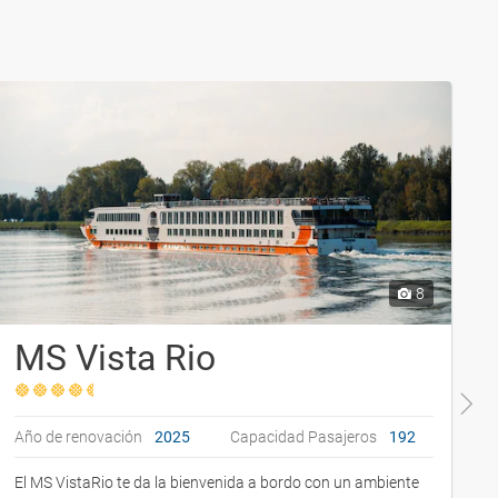
8
MS Vista Rio
Año de renovación
2025
Capacidad Pasajeros
192
A
El MS VistaRio te da la bienvenida a bordo con un ambiente
E