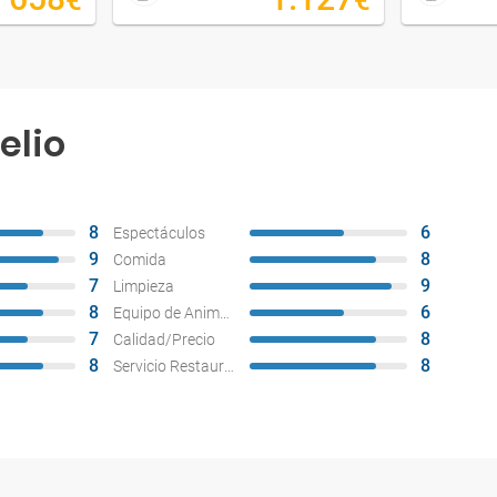
€
€
elio
8
6
Espectáculos
9
8
Comida
7
9
Limpieza
8
6
Equipo de Animación
7
8
Calidad/Precio
8
8
Servicio Restaurantes