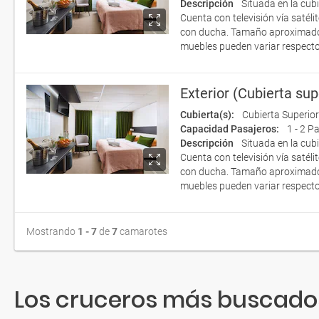
Descripción
Situada en la cub
Cuenta con televisión vía satéli
con ducha. Tamaño aproximado d
muebles pueden variar respecto
Exterior (Cubierta sup
Cubierta(s):
Cubierta Superior
Capacidad Pasajeros:
1 - 2 P
Descripción
Situada en la cub
Cuenta con televisión vía satéli
con ducha. Tamaño aproximado d
muebles pueden variar respecto
Mostrando
1 - 7
de
7
camarotes
Los cruceros más buscados