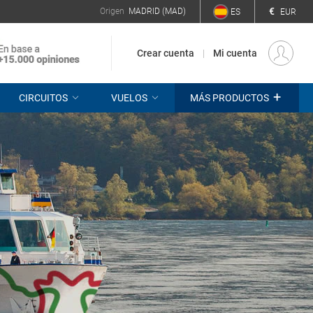
€
Origen
MADRID (MAD)
ES
EUR
Crear cuenta
Mi cuenta
+
CIRCUITOS
VUELOS
MÁS PRODUCTOS