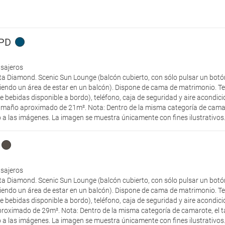
 PD
asajeros
ta Diamond. Scenic Sun Lounge (balcón cubierto, con sólo pulsar un botón
rtiendo un área de estar en un balcón). Dispone de cama de matrimonio. Tel
de bebidas disponible a bordo), teléfono, caja de seguridad y aire acondic
amaño aproximado de 21m². Nota: Dentro de la misma categoría de camarot
 a las imágenes. La imagen se muestra únicamente con fines ilustrativos
asajeros
ta Diamond. Scenic Sun Lounge (balcón cubierto, con sólo pulsar un botón
rtiendo un área de estar en un balcón). Dispone de cama de matrimonio. Tel
de bebidas disponible a bordo), teléfono, caja de seguridad y aire acondic
oximado de 29m². Nota: Dentro de la misma categoría de camarote, el ta
 a las imágenes. La imagen se muestra únicamente con fines ilustrativos