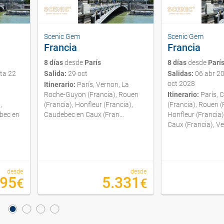
Scenic Gem
Scenic Gem
Francia
Francia
8 días
desde
París
8 días
desde
Parí
ta 22
Salida:
29 oct
Salidas:
06 abr 2
oct 2028
Itinerario:
París, Vernon, La
Roche-Guyon (Francia), Rouen
Itinerario:
París, 
,
(Francia), Honfleur (Francia),
(Francia), Rouen (
ebec en
Caudebec en Caux (Fran...
Honfleur (Francia
Caux (Francia), Ver
desde
desde
295
5.331
€
€