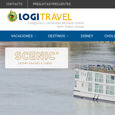
CONTACTO
PREGUNTAS FRECUENTES
Categorías y camarotes del barco Scenic
Gem, Scenic cruises
VACACIONES
DESTINOS
DISNEY
CHOL