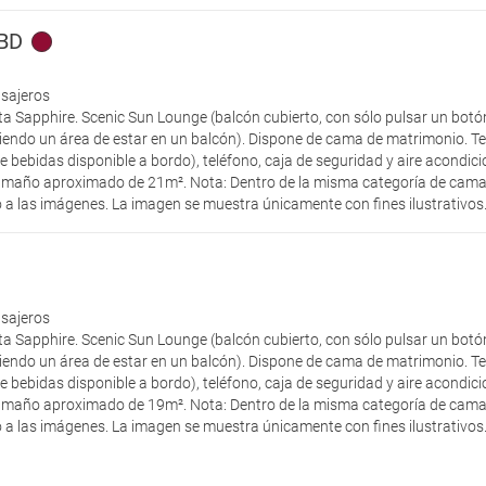
 BD
asajeros
ta Sapphire. Scenic Sun Lounge (balcón cubierto, con sólo pulsar un botón
rtiendo un área de estar en un balcón). Dispone de cama de matrimonio. Tel
de bebidas disponible a bordo), teléfono, caja de seguridad y aire acondic
amaño aproximado de 21m². Nota: Dentro de la misma categoría de camarot
 a las imágenes. La imagen se muestra únicamente con fines ilustrativos
asajeros
ta Sapphire. Scenic Sun Lounge (balcón cubierto, con sólo pulsar un botón
rtiendo un área de estar en un balcón). Dispone de cama de matrimonio. Tel
de bebidas disponible a bordo), teléfono, caja de seguridad y aire acondic
amaño aproximado de 19m². Nota: Dentro de la misma categoría de camarot
 a las imágenes. La imagen se muestra únicamente con fines ilustrativos