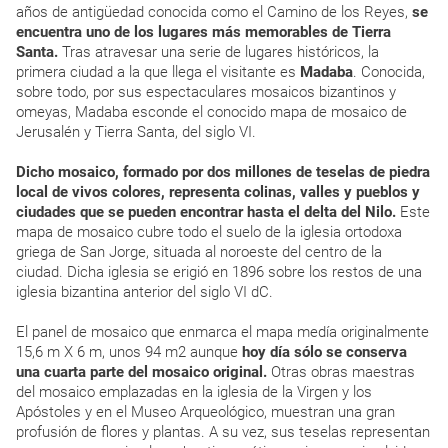
años de antigüedad conocida como el Camino de los Reyes,
se
encuentra uno de los lugares más memorables de Tierra
Santa.
Tras atravesar una serie de lugares históricos, la
primera ciudad a la que llega el visitante es
Madaba
. Conocida,
sobre todo, por sus espectaculares mosaicos bizantinos y
omeyas, Madaba esconde el conocido mapa de mosaico de
Jerusalén y Tierra Santa, del siglo VI.
Dicho mosaico, formado por dos millones de teselas de piedra
local de vivos colores, representa colinas, valles y pueblos y
ciudades que se pueden encontrar hasta el delta del Nilo.
Este
mapa de mosaico cubre todo el suelo de la iglesia ortodoxa
griega de San Jorge, situada al noroeste del centro de la
ciudad. Dicha iglesia se erigió en 1896 sobre los restos de una
iglesia bizantina anterior del siglo VI dC.
El panel de mosaico que enmarca el mapa medía originalmente
15,6 m X 6 m, unos 94 m2 aunque
hoy día sólo se conserva
una cuarta parte del mosaico original.
Otras obras maestras
del mosaico emplazadas en la iglesia de la Virgen y los
Apóstoles y en el Museo Arqueológico, muestran una gran
profusión de flores y plantas. A su vez, sus teselas representan