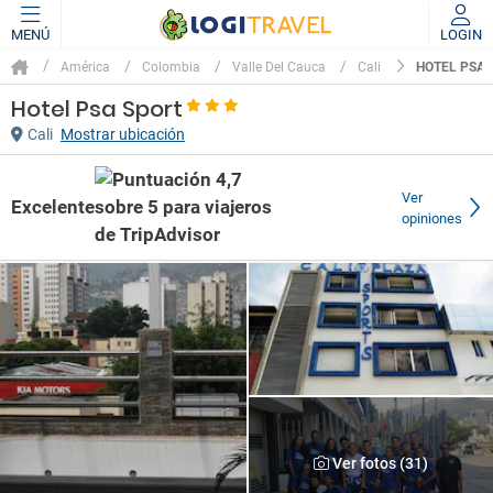
MENÚ
LOGIN
HOTEL PSA 
América
Colombia
Valle Del Cauca
Cali
Hotel Psa Sport
Cali
Mostrar ubicación
Ver
Excelente
opiniones
Ver fotos (31)