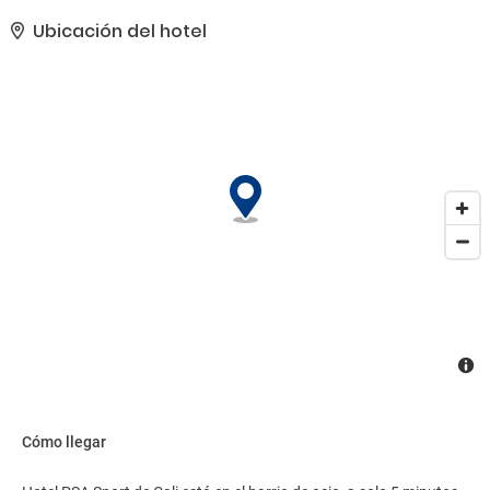
una televisión en la zona común.. Tendrás conexión a Internet por
cable gratis, un centro de negocios y periódicos gratuitos en el
Ubicación del hotel
vestíbulo a tu disposición. ¿Estás organizando un evento en Cali?
En este hotel tienes a tu disposición 98 metros cuadrados de
espacio con centro de conferencias. Pagando un pequeño
suplemento podrás aprovechar prestaciones como servicio de
transporte al aeropuerto (ida y vuelta) disponible 24 horas y
aparcamiento sin asistencia gratuito..
Cómo llegar