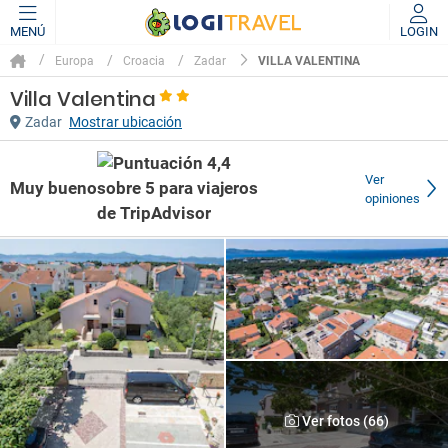
MENÚ
LOGIN
VILLA VALENTINA
Europa
Croacia
Zadar
Villa Valentina
Zadar
Mostrar ubicación
Ver
Muy bueno
opiniones
Ver fotos (66)