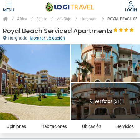
MENÚ
LOGIN
ROYAL BEACH SE
África
Egipto
Mar Rojo
Hurghada
Royal Beach Serviced Apartments
Hurghada
Mostrar ubicación
Ver fotos (31)
Opiniones
Habitaciones
Ubicación
Servicios