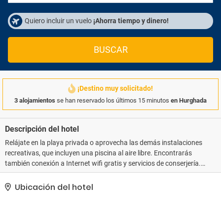
Quiero incluir un vuelo
¡Ahorra tiempo y dinero!
BUSCAR
¡Destino muy solicitado!
3 alojamientos
se han reservado los últimos 15 minutos
en Hurghada
Descripción del hotel
Relájate en la playa privada o aprovecha las demás instalaciones
recreativas, que incluyen una piscina al aire libre. Encontrarás
también conexión a Internet wifi gratis y servicios de conserjería..
Tendrás tintorería, un servicio de recepción las 24 horas y una
lavandería a tu disposición. Pagando un pequeño suplemento
Ubicación del hotel
podrás aprovechar prestaciones como servicio de transporte al
aeropuerto (ida y vuelta) disponible 24 horas y aparcamiento sin
asistencia gratuito..