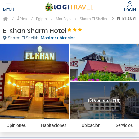
MENÚ
LOGIN
EL KHAN SH
África
Egipto
Mar Rojo
Sharm El Sheikh
El Khan Sharm Hotel
Sharm El Sheikh
Mostrar ubicación
Ver fotos (19)
Opiniones
Habitaciones
Ubicación
Servicios