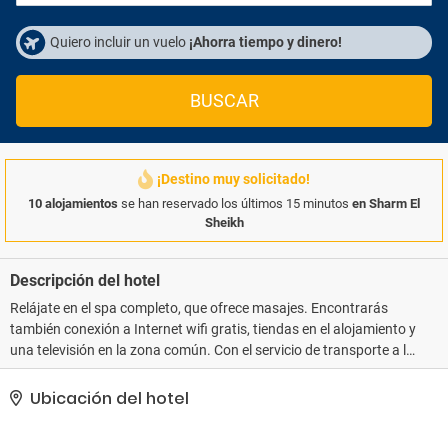
Quiero incluir un vuelo
¡Ahorra tiempo y dinero!
BUSCAR
¡Destino muy solicitado!
10 alojamientos
se han reservado los últimos 15 minutos
en Sharm El
Sheikh
Descripción del hotel
Relájate en el spa completo, que ofrece masajes. Encontrarás
también conexión a Internet wifi gratis, tiendas en el alojamiento y
una televisión en la zona común. Con el servicio de transporte a la
playa gratuito, estarás tomando el sol en un abrir y cerrar de ojos..
Tendrás un servicio de recepción las 24 horas, consigna de
Ubicación del hotel
equipaje y una lavandería a tu disposición. Hay un aparcamiento
sin asistencia gratuito disponible..