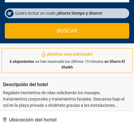
Quiero incluir un vuelo
¡Ahorra tiempo y dinero!
BUSCAR
¡Destino muy solicitado!
6 alojamientos
se han reservado los últimos 15 minutos
en Sharm El
Sheikh
Descripción del hotel
Regálate momentos de relax solicitando los masajes,
tratamientos corporales y tratamientos faciales. Descansa bajo el
sol en la playa privada o diviértete gracias a las instalaciones
disponibles, que incluyen una piscina al aire libre y sauna.
Encontrarás también conexión a Internet wifi gratis, servicios de
Ubicación del hotel
conserjería y una zona recreativa o sala de juegos.. Tendrás
tintorería, un servicio de recepción las 24 horas y atención