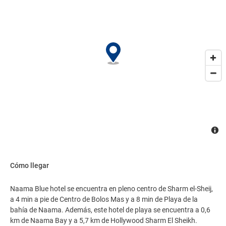
multilingüe a tu disposición. Pagando un pequeño suplemento
podrás aprovechar prestaciones como servicio de transporte al
aeropuerto (ida y vuelta) disponible 24 horas y aparcamiento sin
asistencia gratuito..
Cómo llegar
Naama Blue hotel se encuentra en pleno centro de Sharm el-Sheij,
a 4 min a pie de Centro de Bolos Mas y a 8 min de Playa de la
bahía de Naama. Además, este hotel de playa se encuentra a 0,6
km de Naama Bay y a 5,7 km de Hollywood Sharm El Sheikh.