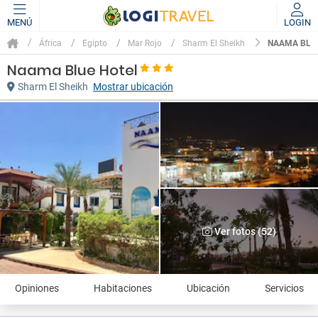
MENÚ
LOGIN
NAAMA BLU
África
Egipto
Mar Rojo
Sharm El Sheikh
Naama Blue Hotel
Sharm El Sheikh
Mostrar ubicación
Ver fotos (52)
Opiniones
Habitaciones
Ubicación
Servicios