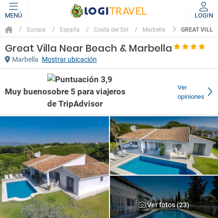
MENÚ
LOGIN
GREAT VILLA
Europa
España
Costa del Sol
Marbella
Great Villa Near Beach & Marbella
Marbella
Mostrar ubicación
Ver
Muy bueno
opiniones
Ver fotos (23)