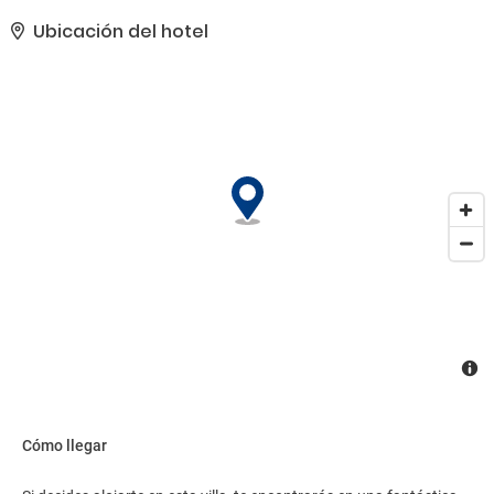
el paisaje.. Hay un aparcamiento sin asistencia gratuito
disponible..
Ubicación del hotel
Cómo llegar