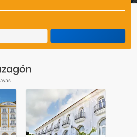
Mazagón
layas