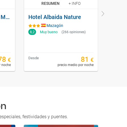
RESUMEN
+ INFO
R
Hotel Carabela Santa Maria
Hotel Albaida Nature
Nazar
Mazagón
8,2
Muy bueno
9
Ex
(266 opiniones)
78
81
Desde
Desde
€
€
r noche
precio medio por noche
ón
speciales, festividades y puentes.