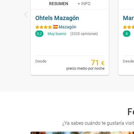
RESUMEN
+ INFO
Ohtels Mazagón
Mazagón
8,2
Muy bueno
8
(3320 opiniones)
71
Desde
Desde
€
precio medio por noche
F
¿Ya sabes cuándo te gustaría visi