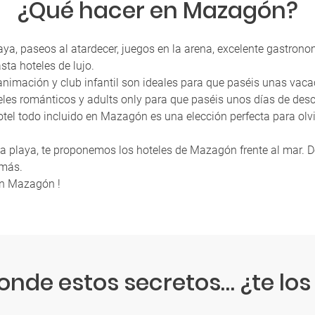
¿Qué hacer en Mazagón?
playa, paseos al atardecer, juegos en la arena, excelente gastr
sta hoteles de lujo.
 animación y club infantil son ideales para que paséis unas vac
es románticos y adults only para que paséis unos días de desc
otel todo incluido en Mazagón es una elección perfecta para olvi
de la playa, te proponemos los hoteles de Mazagón frente al mar.
emás.
en Mazagón !
nde estos secretos… ¿te los 