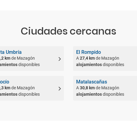
Ciudades cercanas
ta Umbría
El Rompido
,2 km
de Mazagón
A
27,4 km
de Mazagón
jamientos
disponibles
alojamientos
disponibles
Rocío
Matalascañas
,3 km
de Mazagón
A
30,8 km
de Mazagón
jamientos
disponibles
alojamientos
disponibles