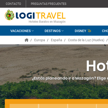
CONTACTO
PREGUNTAS FRECUENTES
Hoteles Baratos en Mazagón
VACACIONES
DESTINOS
DISNEY
CH
/
Europa
/
España
/
Costa de la Luz (Huelva)
/
Ho
¿Estás planeando ir a Mazagón? Elige