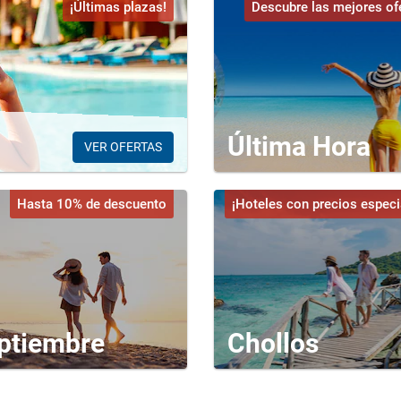
¡Últimas plazas!
Descubre las mejores of
Última Hora
VER OFERTAS
Hasta 10% de descuento
¡Hoteles con precios especi
ptiembre
Chollos