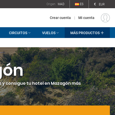
€
Origen
MAD
ES
EUR
Crear cuenta
|
Mi cuenta
CIRCUITOS
VUELOS
MÁS PRODUCTOS
gón
as y consigue tu hotel en Mazagón más