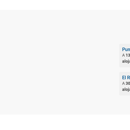
Pun
A
13
alo
El 
A
30
alo