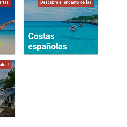
ertas
Descubre el encanto de las
Costas
españolas
ales!