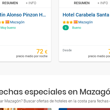
RESUMEN
+ INFO
RESUMEN
+ INFO
Martin Alonso Pinzon Hotel Apartamento
Mazagón
Mazagón
Muy bueno
6
Bueno
72
Desde
€
precio medio por noche
precio medio po
echas especiales en Mazag
tar Mazagón? Buscar ofertas de hoteles en la costa para fechas e