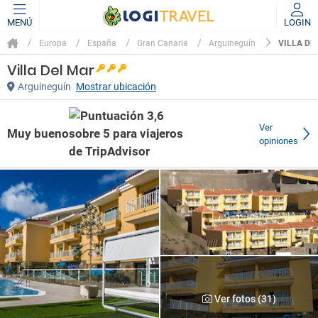
MENÚ
LOGIN
VILLA DE
Europa
España
Gran Canaria
Arguineguín
Villa Del Mar
Arguineguín
Mostrar ubicación
Ver
Muy bueno
opiniones
Ver fotos (31)