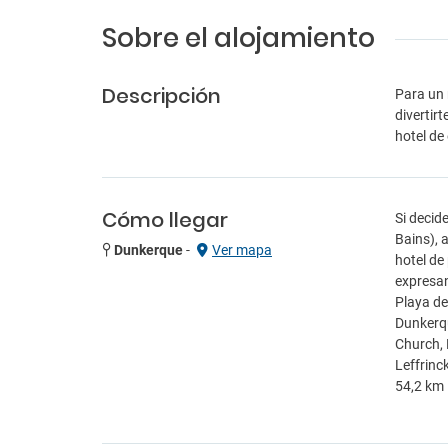
Sobre el alojamiento
Descripción
Para un 
divertir
hotel de
Cómo llegar
Si decid
Bains), 
Dunkerque
-
Ver mapa
hotel de
expresan
Playa de
Dunkerqu
Church, 
Leffrinc
54,2 km 