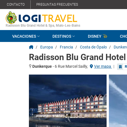
CONTACTO
PREGUNTAS FRECUENTES
Radisson Blu Grand Hotel & Spa, Malo-Les-Bains
VACACIONES
DESTINOS
DISNEY
CH
/
Europa
/
Francia
/
Costa de Ópalo
/
Dunker
Radisson Blu Grand Hotel
Dunkerque
-
6 Rue Marcel Sailly,
Ver mapa
|
R