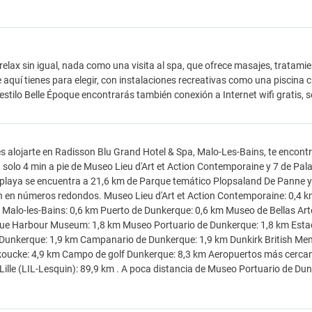
relax sin igual, nada como una visita al spa, que ofrece masajes, tratamie
te aquí tienes para elegir, con instalaciones recreativas como una piscina
 estilo Belle Époque encontrarás también conexión a Internet wifi gratis, s
es alojarte en Radisson Blu Grand Hotel & Spa, Malo-Les-Bains, te encon
a solo 4 min a pie de Museo Lieu d'Art et Action Contemporaine y 7 de P
 playa se encuentra a 21,6 km de Parque temático Plopsaland De Panne y 
 en números redondos. Museo Lieu d'Art et Action Contemporaine: 0,4 k
 Malo-les-Bains: 0,6 km Puerto de Dunkerque: 0,6 km Museo de Bellas Art
e Harbour Museum: 1,8 km Museo Portuario de Dunkerque: 1,8 km Estadio M
Dunkerque: 1,9 km Campanario de Dunkerque: 1,9 km Dunkirk British Mem
koucke: 4,9 km Campo de golf Dunkerque: 8,3 km Aeropuertos más cercan
Lille (LIL-Lesquin): 89,9 km . A poca distancia de Museo Portuario de Du