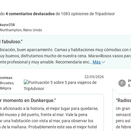
ndo
4 comentarios destacados
de 1083 opiniones de Tripadvisor
kayor258
Northampton, Reino Unido
 fabuloso.”
bicación, buen aparcamiento. Camas y habitaciones muy cómodas con mini
uy buenos, disfrutamos mucho de nuestra cena. Maravillosos vasos para
nte profesional y muy amable. Recomendaría enc…
Más
22/05/2026
comsas
p
P
Bruselas,
S
Bélgica
r momento en Dunkerque.”
“Radis
 aficionado a la historia, el mejor lugar para quedarse,
Un gran 
el museo y del puerto, frente al mar. Vale la pena
sensació
ar una habitación con vista al mar, para observar los
pero así
s de la mañana. Probablemente este sea el mejor hotel
de febre