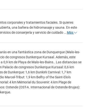
ntos corporales y tratamientos faciales. Si quieres
 cubierta, una bañera de hidromasaje y sauna. En este
ervicios de conserjería y servicio de cuidado …
Más
trarás en una fantástica zona de Dunquerque (Malo-les-
alacio de congresos Dunkerque Kursaal. Además, este
a 0,9 km de Playa de Malo-les-Bains.. Las distancias se
m Palacio de congresos Dunkerque Kursaal: 0,6 km
es de Dunkerque: 1,6 km Dunkirk Carnival: 1,7 km
arcel-Tribut: 1,9 km Belfry of the Saint-Eloi's
orial: 4 km Mémorial du Souvenir: 4 km Plage de
os: Ostende (OST-A. Internacional de Ostende-Brujas):
nkerque.