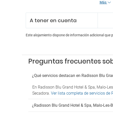
Más
Person
Recepc
Servici
A tener en cuenta
Pa
Parkin
Este alojamiento dispone de información adicional que 
Parkin
Parkin
Parkin
Ma
Preguntas frecuentes sob
Admit
¿Qué servicios destacan en Radisson Blu Gra
Fu
Detect
En Radisson Blu Grand Hotel & Spa, Malo-Les-
No est
Secadora.
Ver lista completa de servicios de
Wif
¿Radisson Blu Grand Hotel & Spa, Malo-Les-Ba
Wifi gr