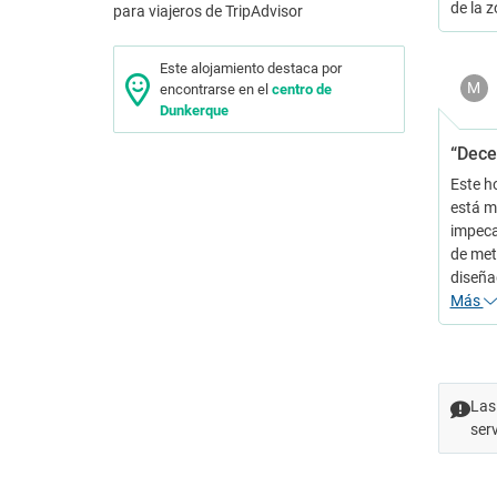
de la 
Este alojamiento destaca por
M
encontrarse en el
centro de
Dunkerque
“Dece
Este ho
está m
impeca
de met
diseña
Más
Las
ser