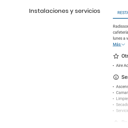
Instalaciones y servicios
REST
Radisson
cafeterí
lunes a 
Más
Ot
Aire A
Se
Ascen
Camare
Limpie
Secad
Servic
Re