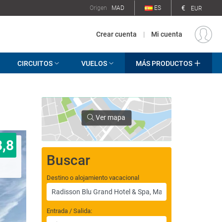
€
Origen
MAD
ES
EUR
Crear cuenta
|
Mi cuenta
CIRCUITOS
VUELOS
MÁS PRODUCTOS
Ver mapa
8,8
Buscar
Destino o alojamiento vacacional
Entrada / Salida: