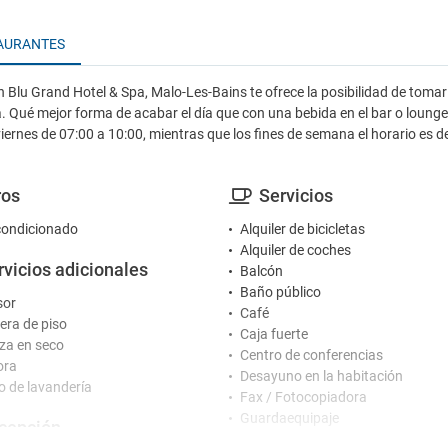
AURANTES
 Blu Grand Hotel & Spa, Malo-Les-Bains te ofrece la posibilidad de tomar 
a. Qué mejor forma de acabar el día que con una bebida en el bar o lounge
viernes de 07:00 a 10:00, mientras que los fines de semana el horario es d
ros
Servicios
condicionado
Alquiler de bicicletas
Alquiler de coches
rvicios adicionales
Balcón
Baño público
sor
Café
ra de piso
Caja fuerte
za en seco
Centro de conferencias
ora
Desayuno en la habitación
io de lavandería
Fax / Fotocopiadora
Guardaequipaje
cepción
Peluquería / Centro de belleza