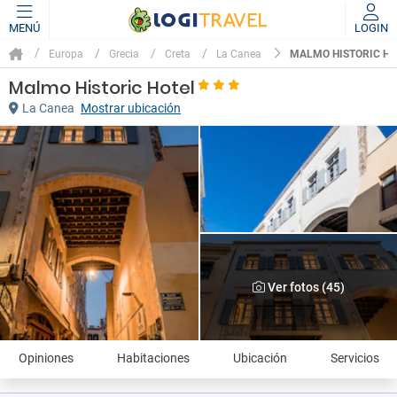
MENÚ
LOGIN
MALMO HISTORIC HO
Europa
Grecia
Creta
La Canea
Malmo Historic Hotel
La Canea
Mostrar ubicación
Ver fotos (45)
Opiniones
Habitaciones
Ubicación
Servicios