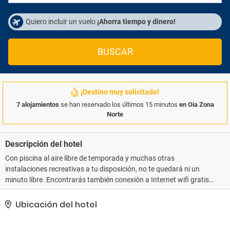
Quiero incluir un vuelo
¡Ahorra tiempo y dinero!
BUSCAR
¡Destino muy solicitado!
7 alojamientos
se han reservado los últimos 15 minutos
en Oia Zona
Norte
Descripción del hotel
Con piscina al aire libre de temporada y muchas otras
instalaciones recreativas a tu disposición, no te quedará ni un
minuto libre. Encontrarás también conexión a Internet wifi gratis y
servicios de conserjería.. Tendrás un servicio de recepción las 24
horas, consigna de equipaje y una caja fuerte en recepción a tu
Ubicación del hotel
disposición. Pagando un pequeño suplemento podrás aprovechar
prestaciones como servicio de transporte al aeropuerto (ida y