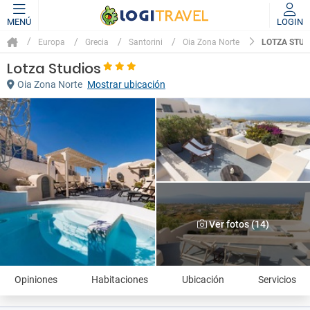
MENÚ
LOGIN
LOTZA STUD
Europa
Grecia
Santorini
Oia Zona Norte
Lotza Studios
Oia Zona Norte
Mostrar ubicación
Ver fotos (14)
Opiniones
Habitaciones
Ubicación
Servicios