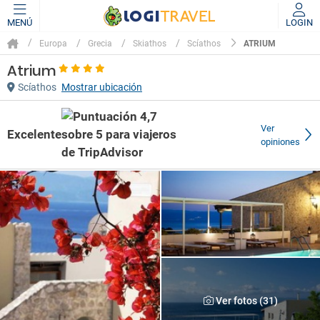
MENÚ
LOGIN
ATRIUM
Europa
Grecia
Skiathos
Scíathos
Atrium
Scíathos
Mostrar ubicación
Ver
Excelente
opiniones
Ver fotos (31)