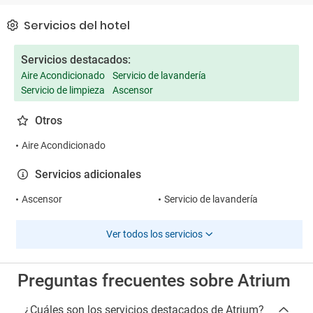
a Delfos, Meteora y Atenas, así como excursiones en barca
Servicios del hotel
alrededor de la isla, a Skopelos y Alonissos. Tanto el desayuno
como el almuerzo se ofrecen en forma de bufet.
Servicios destacados:
Aire Acondicionado
Servicio de lavandería
Servicio de limpieza
Ascensor
Otros
Aire Acondicionado
Servicios adicionales
Ascensor
Servicio de lavandería
Ver todos los servicios
Preguntas frecuentes sobre Atrium
¿Cuáles son los servicios destacados de Atrium?