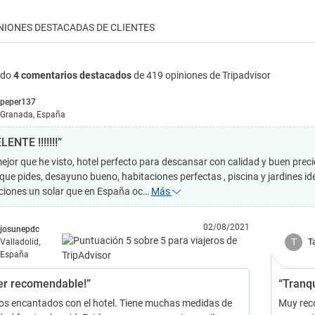
NIONES DESTACADAS DE CLIENTES
ndo
4 comentarios destacados
de 419 opiniones de Tripadvisor
peper137
Granada, España
ENTE !!!!!!!”
mejor que he visto, hotel perfecto para descansar con calidad y buen prec
 que pides, desayuno bueno, habitaciones perfectas , piscina y jardines id
ciones un solar que en España oc…
Más
02/08/2021
josunepdc
T
Valladolid,
T
España
er recomendable!”
“Tranqu
s encantados con el hotel. Tiene muchas medidas de
Muy rec