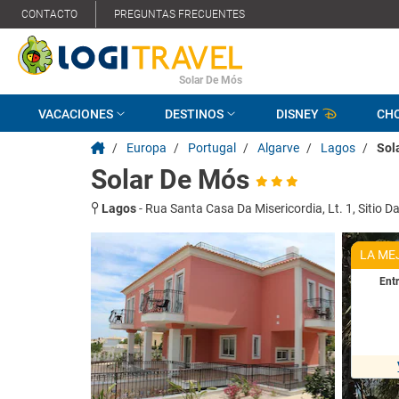
CONTACTO
PREGUNTAS FRECUENTES
Solar De Mós
VACACIONES
DESTINOS
DISNEY
CH
/
Europa
/
Portugal
/
Algarve
/
Lagos
/
Sol
Solar De Mós
Lagos
-
Rua Santa Casa Da Misericordia, Lt. 1, Sitio Da
LA ME
Ent