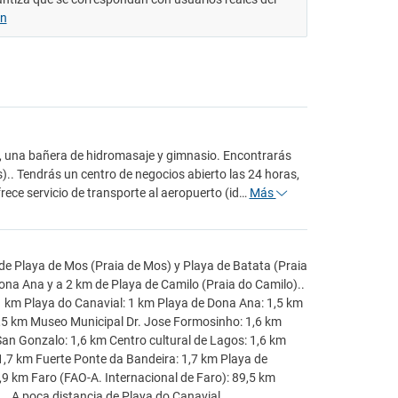
ón
re, una bañera de hidromasaje y gimnasio. Encontrarás
).. Tendrás un centro de negocios abierto las 24 horas,
frece servicio de transporte al aeropuerto (id…
Más
de Playa de Mos (Praia de Mos) y Playa de Batata (Praia
ona Ana y a 2 km de Playa de Camilo (Praia do Camilo)..
 km Playa do Canavial: 1 km Playa de Dona Ana: 1,5 km
1,5 km Museo Municipal Dr. Jose Formosinho: 1,6 km
San Gonzalo: 1,6 km Centro cultural de Lagos: 1,6 km
1,7 km Fuerte Ponte da Bandeira: 1,7 km Playa de
9 km Faro (FAO-A. Internacional de Faro): 89,5 km
. A poca distancia de Playa do Canavial.