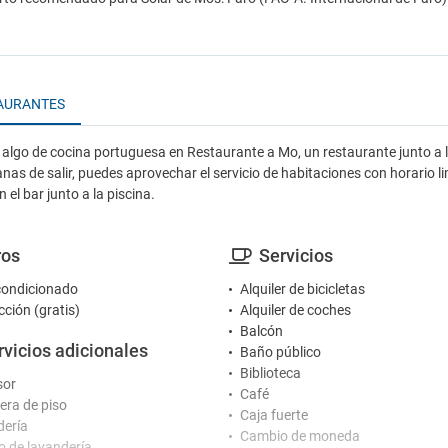
AURANTES
algo de cocina portuguesa en Restaurante a Mo, un restaurante junto a la 
anas de salir, puedes aprovechar el servicio de habitaciones con horario l
 el bar junto a la piscina.
ros
Servicios
condicionado
Alquiler de bicicletas
cción (gratis)
Alquiler de coches
Balcón
rvicios adicionales
Baño público
Biblioteca
sor
Café
ra de piso
Caja fuerte
ería
Cambio de moneda
io de lavandería