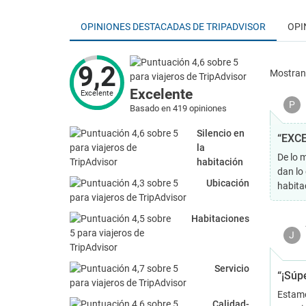
OPINIONES DESTACADAS DE TRIPADVISOR
OPI
9,2
Mostra
Excelente
Excelente
P
Basado en 419 opiniones
Silencio en
“EXCEL
la
De lo 
habitación
dan lo
Ubicación
habita
Habitaciones
J
Servicio
“¡Súp
Estamo
Calidad-