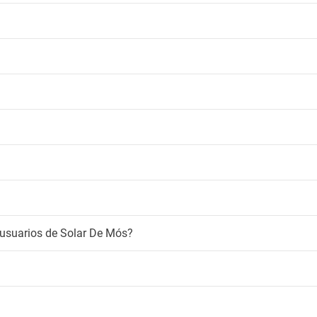
para fumadores
Bares
i
Bar
Bar en la piscina
atis
Café / té en áreas comunes
Snack-bar
 usuarios de Solar De Mós?