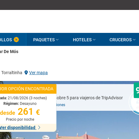
OLLOS
PAQUETES
HOTELES
CRUCEROS
ar De Mós
 Torraltinha
Ver mapa
JOR OPCIÓN ENCONTRADA
Excelente
rada:
21/08/2026 (3 noches)
Régimen:
Desayuno
Basado en
419 opiniones
261
€
desde
Precio por noche
Ver disponibilidad