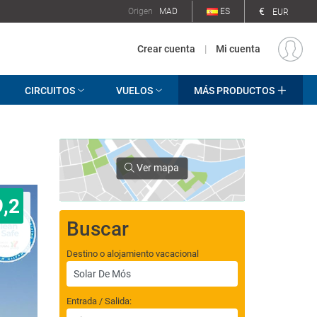
€
Origen
MAD
ES
EUR
Crear cuenta
|
Mi cuenta
CIRCUITOS
VUELOS
MÁS PRODUCTOS
Ver mapa
9,2
Buscar
Destino o alojamiento vacacional
Entrada / Salida: