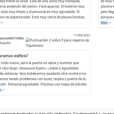
dad frente al covid. Está en una zona muy tranquila,
es muy t
erca andando del centro. Fácil aparcar. El hotel es muy
piscina 
, está muy limpio y el personal es muy agradable. El
pero lle
no es espectacular. Está muy cerca de playas bonitas,
porque e
Más
17/04/2022
lauramW5759BG
España
uramos edificio”
 todo nuevo, pero la puerta no abría y tuvimos que
r rato largo. Desayuno bueno. Limpio y agradable/
ila estancia. Nos hubiéramos quedado otra noche si no
amos tenido problemas con luces, tarjeta y puerta de la
ción. Personal agradable. Piscinas con hojas de árboles
s
 opiniones mostradas no han sido verificadas. Travelconcept S.L. no gar