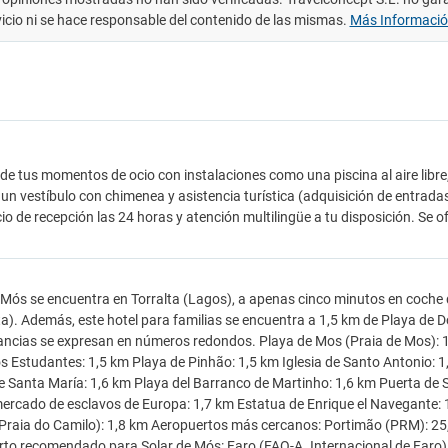
vicio ni se hace responsable del contenido de las mismas.
Más Informaci
 de tus momentos de ocio con instalaciones como una piscina al aire lib
un vestíbulo con chimenea y asistencia turística (adquisición de entradas
cio de recepción las 24 horas y atención multilingüe a tu disposición. Se o
 Mós se encuentra en Torralta (Lagos), a apenas cinco minutos en coche 
a). Además, este hotel para familias se encuentra a 1,5 km de Playa de D
ancias se expresan en números redondos. Playa de Mos (Praia de Mos): 1
s Estudantes: 1,5 km Playa de Pinhão: 1,5 km Iglesia de Santo Antonio: 
de Santa María: 1,6 km Playa del Barranco de Martinho: 1,6 km Puerta de 
ercado de esclavos de Europa: 1,7 km Estatua de Enrique el Navegante: 
Praia do Camilo): 1,8 km Aeropuertos más cercanos: Portimão (PRM): 25,
to recomendado para Solar de Mós: Faro (FAO-A. Internacional de Faro). 