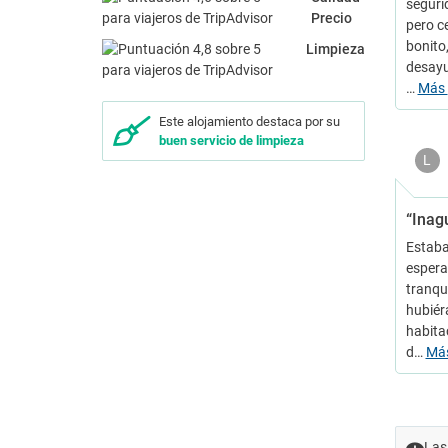
seguri
Precio
pero c
bonito
Limpieza
desayu
…
Más
Este alojamiento destaca por su
buen servicio de limpieza
L
“Inag
Estaba
espera
tranqu
hubiér
habita
d…
Má
Las