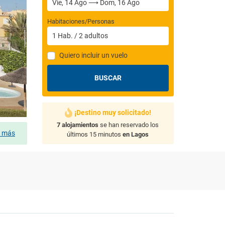
Habitaciones/Personas
1
Hab.
/
2
adultos
Quiero incluir un vuelo
BUSCAR
¡Destino muy solicitado!
7 alojamientos
se han reservado los
s más
últimos 15 minutos
en Lagos