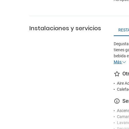
Instalaciones y servicios
REST
Degusta 
tienes g
bebida en
Más
Ot
Aire A
Calefa
Se
Ascen
Camare
Lavand
Servic