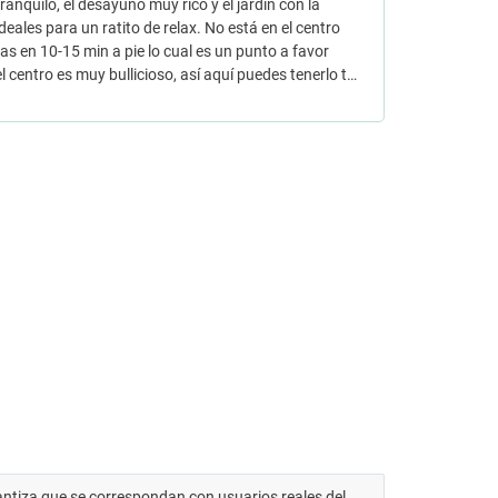
ranquilo, el desayuno muy rico y el jardin con la
ideales para un ratito de relax. No está en el centro
gas en 10-15 min a pie lo cual es un punto a favor
l centro es muy bullicioso, así aquí puedes tenerlo t…
antiza que se correspondan con usuarios reales del