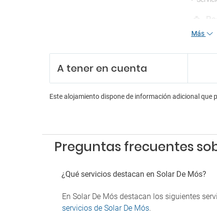
Re
Más
Person
Recepc
Servici
A tener en cuenta
En
Billar
Este alojamiento dispone de información adicional que 
Sala d
Sala d
Sala de
Pa
Preguntas frecuentes sob
Parkin
Parkin
¿Qué servicios destacan en Solar De Mós?
Parkin
En Solar De Mós destacan los siguientes servi
Fu
servicios de Solar De Mós
.
Detect