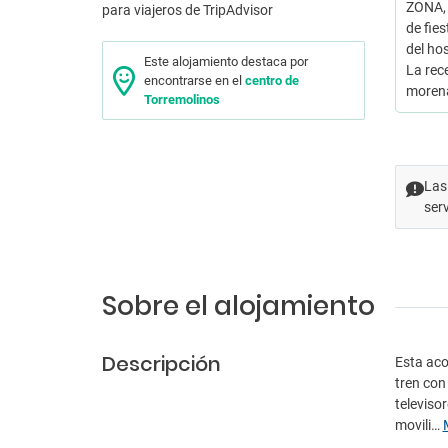
ZONA, 
de fies
del hos
Este alojamiento destaca por
La rec
encontrarse en el
centro de
morena
Torremolinos
Las
ser
Sobre el alojamiento
Descripción
Esta aco
tren con
televiso
movili…