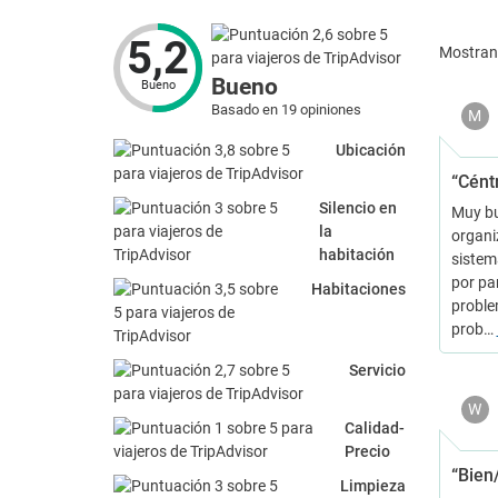
5,2
Mostra
Bueno
Bueno
Basado en 19 opiniones
M
Ubicación
“Cént
Silencio en
Muy bu
la
organiz
habitación
sistem
por pa
Habitaciones
problem
prob…
Servicio
W
Calidad-
Precio
“Bien
Limpieza