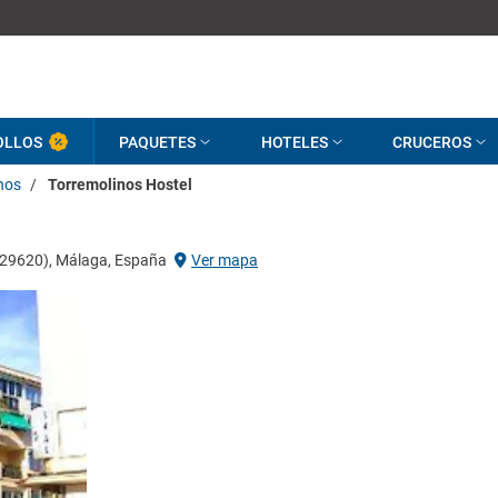
OLLOS
PAQUETES
HOTELES
CRUCEROS
nos
/
Torremolinos Hostel
s (29620), Málaga, España
Ver mapa