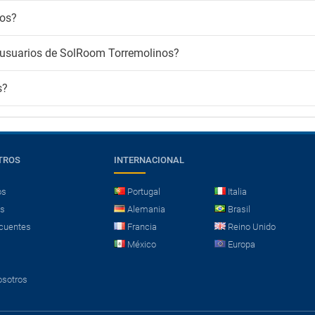
nos?
s usuarios de SolRoom Torremolinos?
s?
TROS
INTERNACIONAL
os
Portugal
Italia
es
Alemania
Brasil
cuentes
Francia
Reino Unido
México
Europa
osotros