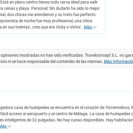
Está en pleno centro tienes todo cerca ideal para salir
ta cenas y playa. Personal: Sin dudarlo ha sido lo mejor
tal, dos chicas me atendieron y su trato fue perfecto.
epcionista de noche fue muy profesional, una chica
 en sus treintas , creo que era Vicky o Victor…
Más
 opiniones mostradas no han sido verificadas. Travelconcept S.L. no gar
vicio ni se hace responsable del contenido de las mismas.
Más Informaci
gedora casa de huéspedes se encuentra en el corazón de Torremolinos, Má
 fácil acceso al aeropuerto y al centro de Málaga. La casa de huéspedes o
res inteligentes de 32 pulgadas. No hay cunas disponibles. Hay habitaci
Más