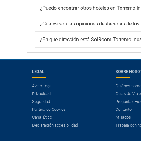
¿Puedo encontrar otros hoteles en Torremoli
¿Cuáles son las opiniones destacadas de lo
¿En que dirección está SolRoom Torremolino
LEGAL
SOBRE NOSO
Aviso Legal
Quiénes som
Privacidad
Guías de Viaj
Seguridad
Preguntas Fre
Política de Cookies
Contacto
Canal Ético
Afiliados
×
¿Necesitas un vuelo?
Declaración accesibilidad
Trabaja con n
Ver ofertas de Vuelo + Hotel.