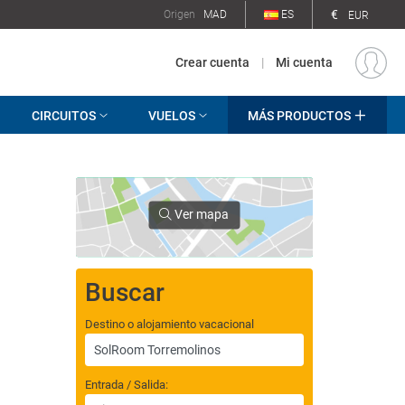
€
Origen
MAD
ES
EUR
Crear cuenta
|
Mi cuenta
CIRCUITOS
VUELOS
MÁS PRODUCTOS
Ver mapa
Buscar
Destino o alojamiento vacacional
Entrada / Salida: