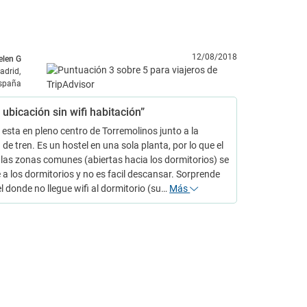
12/08/2018
elen G
adrid,
spaña
ubicación sin wifi habitación”
l esta en pleno centro de Torremolinos junto a la
 de tren. Es un hostel en una sola planta, por lo que el
 las zonas comunes (abiertas hacia los dormitorios) se
a los dormitorios y no es facil descansar. Sorprende
l donde no llegue wifi al dormitorio (su…
Más