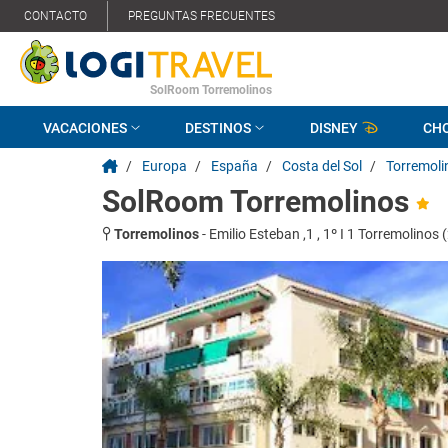
CONTACTO
PREGUNTAS FRECUENTES
SolRoom Torremolinos
VACACIONES
DESTINOS
DISNEY
CH
/
Europa
/
España
/
Costa del Sol
/
Torremoli
SolRoom Torremolinos
Torremolinos
-
Emilio Esteban ,1 , 1º I 1 Torremolino