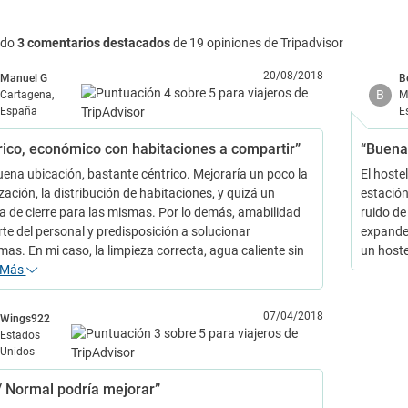
ndo
3 comentarios destacados
de 19 opiniones de Tripadvisor
20/08/2018
Manuel G
B
B
Cartagena,
M
España
E
rico, económico con habitaciones a compartir”
“Buena 
ena ubicación, bastante céntrico. Mejoraría un poco la
El hoste
ación, la distribución de habitaciones, y quizá un
estación
a de cierre para las mismas. Por lo demás, amabilidad
ruido de
rte del personal y predisposición a solucionar
expande 
as. En mi caso, la limpieza correcta, agua caliente sin
un hoste
Más
07/04/2018
Wings922
Estados
Unidos
/ Normal podría mejorar”