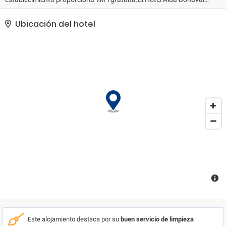
presenta un ambiente moderno y elegante, y tiene unas vistas
magníficas a las torres de la catedral y al parque de Bonaval. Este
Ubicación del hotel
hotel cuenta con paredes de piedra, vigas de madera y colores
naturales que combinan bien con los muebles modernos y el suelo
de parquet. Todas las habitaciones disponen de minibar.El
establecimiento está cerca del Museo de Arte Contemporáneo, el
Museo do Pobo Galego y la antigua Porta do Camiño. Su
ubicación es idónea para visitar el punto final del Camino de
Santiago, que termina en esta ciudad histórica y monumental.
Este alojamiento destaca por su
buen servicio de limpieza