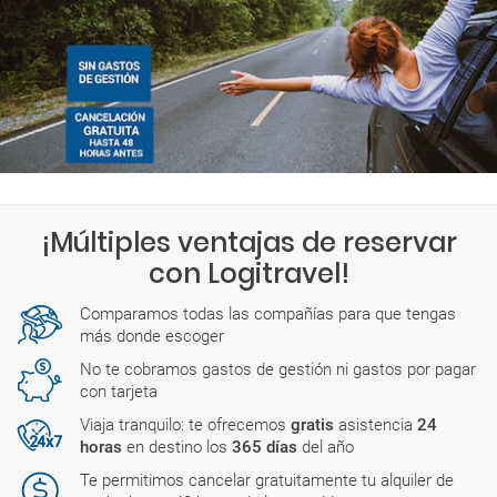
Viernes: 00:01-23:59
Sábado: 00:01-23:59
También hay compañías con oficinas abiertas todo el día.
Encontrarás más detalles sobre los horarios exactos durante el
proceso de reserva.
¡Múltiples ventajas de reservar
con Logitravel!
Comparamos todas las compañías para que tengas
más donde escoger
No te cobramos gastos de gestión ni gastos por pagar
con tarjeta
Viaja tranquilo: te ofrecemos
gratis
asistencia
24
horas
en destino los
365 días
del año
Te permitimos cancelar gratuitamente tu alquiler de