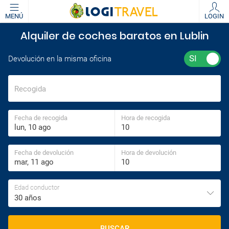
MENÚ
LOGIN
Alquiler de coches baratos en Lublin
Devolución en la misma oficina
Recogida
Fecha de recogida
Hora de recogida
Fecha de devolución
Hora de devolución
Edad conductor
30 años
BUSCAR