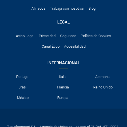
Afiliados
Trabaja con nosotros
Blog
LEGAL
Aviso Legal
Privacidad
Seguridad
Política de Cookies
Canal Ético
Accesibilidad
INTERNACIONAL
Portugal
Italia
Alemania
Brasil
Francia
Reino Unido
México
Europa
Travelconcept S.L. - Agencia de viajes on-line con el CI. BAL 471, 2004 -