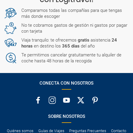
Yesaway
Comparamos todas las compañías para que tengas
más donde escoger
No te cobramos gastos de gestión ni gastos por pagar
con tarjeta
Viaja tranquilo: te ofrecemos
gratis
asistencia
24
horas
en destino los
365 días
del año
Te permitimos cancelar gratuitamente tu alquiler de
coche hasta 48 horas de la recogida
CONECTA CON NOSOTROS
SOBRE NOSOTROS
Quiénes somos
Guías de Viajes
Preguntas Frecuentes
Contacto