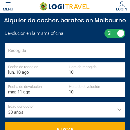
MENÚ
LOGIN
Alquiler de coches baratos en Melbourne
Devolución en la misma oficina
Recogida
Fecha de recogida
Hora de recogida
Fecha de devolución
Hora de devolución
Edad conductor
30 años
BUSCAR