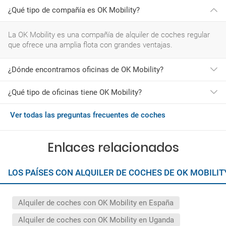
¿Qué tipo de compañía es OK Mobility?
La OK Mobility es una compañía de alquiler de coches regular
que ofrece una amplia flota con grandes ventajas.
¿Dónde encontramos oficinas de OK Mobility?
¿Qué tipo de oficinas tiene OK Mobility?
Las oficinas de OK Mobility se encuentran principalmente en
Europa.
Las oficinas de OK Mobility se encuentran principalmente en
Ver todas las preguntas frecuentes de coches
La mayoría de oficinas de OK Mobility se encuentran en el
España y Italia.
aeropuerto, haciendo el proceso de recogida mucho más rápido
y fácil.
Enlaces relacionados
LOS PAÍSES CON ALQUILER DE COCHES DE OK MOBILI
Alquiler de coches con OK Mobility en España
Alquiler de coches con OK Mobility en Uganda