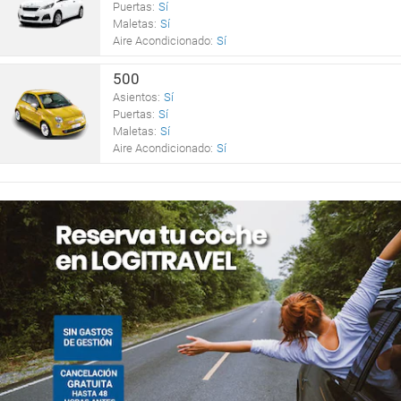
Puertas:
Sí
Maletas:
Sí
Aire Acondicionado:
Sí
500
Asientos:
Sí
Puertas:
Sí
Maletas:
Sí
Aire Acondicionado:
Sí