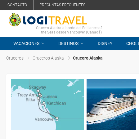
CONTACTO
PREGUNTAS FRECUENTES
Crucero Alaska a bordo del Brilliance of
the Seas desde Vancouver (Canadá)
VACACIONES
DESTINOS
DISNEY
CHOL
Cruceros
Cruceros Alaska
Crucero Alaska