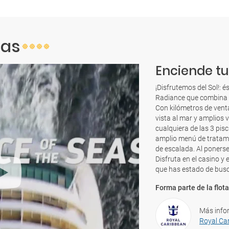
eas
Enciende tu 
¡Disfrutemos del Sol!: é
Radiance que combina u
Con kilómetros de vent
vista al mar y amplios v
cualquiera de las 3 pis
amplio menú de tratamie
de escalada. Al ponerse
Disfruta en el casino y 
que has estado de bus
Forma parte de la flota
Más info
Royal Ca