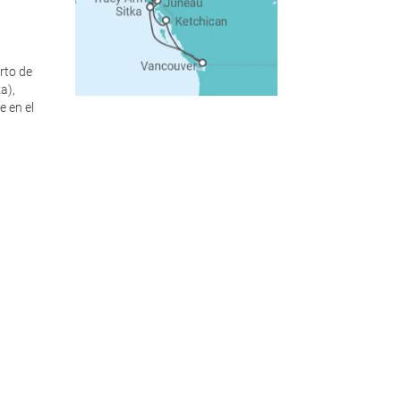
erto de
a),
 en el