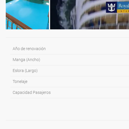
Año de renovación
Manga (Ancho)
Eslora (Largo)
Tonelaje
Capacidad Pasajeros