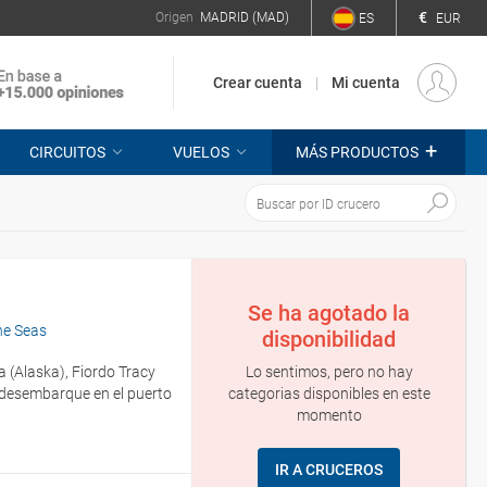
€
Origen
MADRID (MAD)
ES
EUR
Crear cuenta
Mi cuenta
+
CIRCUITOS
VUELOS
MÁS PRODUCTOS
Se ha agotado la
the Seas
disponibilidad
Lo sentimos, pero no hay
a (Alaska), Fiordo Tracy
categorias disponibles en este
 desembarque en el puerto
momento
IR A CRUCEROS