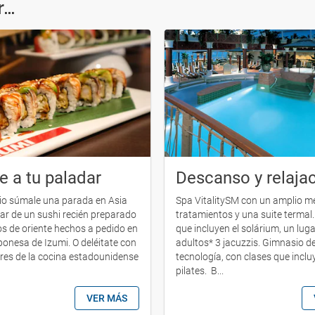
..
e a tu paladar
Descanso y relaja
ario súmale una parada en Asia
Spa VitalitySM con un amplio m
tar de un sushi recién preparado
tratamientos y una suite termal.
os de oriente hechos a pedido en
que incluyen el solárium, un lug
ponesa de Izumi. O deléitate con
adultos* 3 jacuzzis. Gimnasio d
es de la cocina estadounidense
tecnología, con clases que incl
pilates. B...
VER MÁS