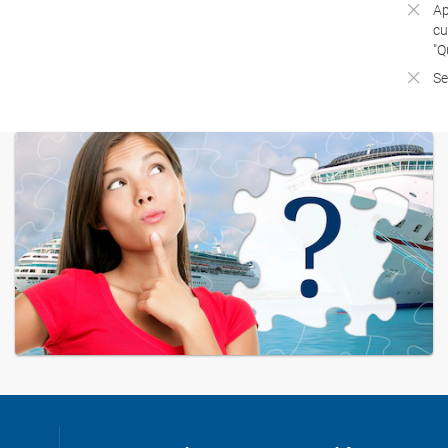
Ap
cu
"Q
Se