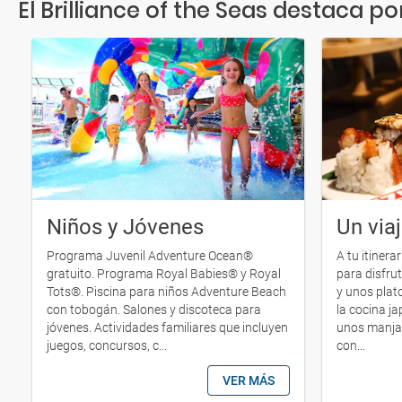
El Brilliance of the Seas destaca por.
Niños y Jóvenes
Un viaj
Programa Juvenil Adventure Ocean®
A tu itiner
gratuito. Programa Royal Babies® y Royal
para disfru
Tots®. Piscina para niños Adventure Beach
y unos plat
con tobogán. Salones y discoteca para
la cocina ja
jóvenes. Actividades familiares que incluyen
unos manjar
juegos, concursos, c...
con...
VER MÁS