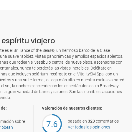
espíritu viajero
ste es el Brilliance of the Seas®, un hermoso barco de la Clase
na suave rapidez, vistas panorámicas y amplios espacios abiertos.
anas que rodean el vestíbulo central de nueve pisos, ascensores con
entanales, nunca te perderás las vistas increíbles. Deléitate en
cinas que incluyen solárium, recárgate en el VitalitySM Spa, con un
ntos y una suite termal, o llega más alto en nuestra exclusiva pared
 el sol, la noche se enciende con los espectáculos estilo Broadway.
en la gran variedad de bares y salones. Son las increíbles vacaciones
cando.
 de:
Valoración de nuestros clientes:
basada en
323
comentarios
rmación sobre
7.6
Ver todas las opiniones
ribbean