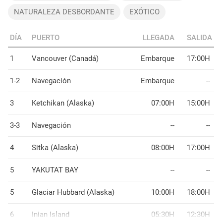
NATURALEZA DESBORDANTE
EXÓTICO
DÍA
PUERTO
LLEGADA
SALIDA
1
Vancouver (Canadá)
Embarque
17:00H
1-2
Navegación
Embarque
--
3
Ketchikan (Alaska)
07:00H
15:00H
3-3
Navegación
--
--
4
Sitka (Alaska)
08:00H
17:00H
5
YAKUTAT BAY
--
--
5
Glaciar Hubbard (Alaska)
10:00H
18:00H
6
Inian Island
05:30H
12:30H