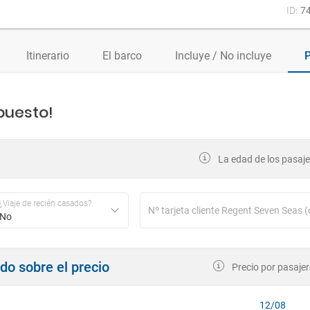
ID:
7
Itinerario
El barco
Incluye / No incluye
P
puesto!
La edad de los pasajer
¿Viaje de recién casados?
No
ndo sobre el precio
Precio por pasajer
12/08