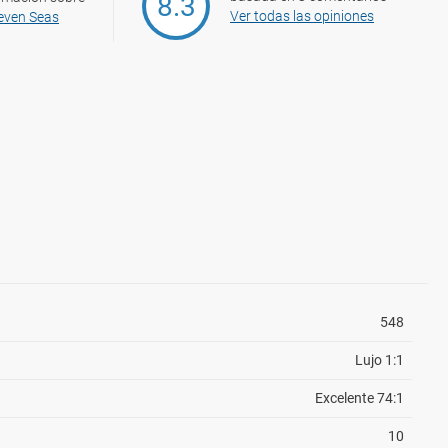
8.3
Ver todas las opiniones
even Seas
548
Lujo 1:1
Excelente 74:1
10