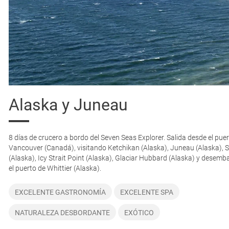
9.972
€
10.242
€
10.632
€
10.992
€
Alaska y Juneau
13.552
€
8 días de crucero a bordo del Seven Seas Explorer. Salida desde el pue
15.112
€
Vancouver (Canadá), visitando Ketchikan (Alaska), Juneau (Alaska),
(Alaska), Icy Strait Point (Alaska), Glaciar Hubbard (Alaska) y desem
20.952
€
el puerto de Whittier (Alaska).
44.672
€
EXCELENTE GASTRONOMÍA
EXCELENTE SPA
NATURALEZA DESBORDANTE
EXÓTICO