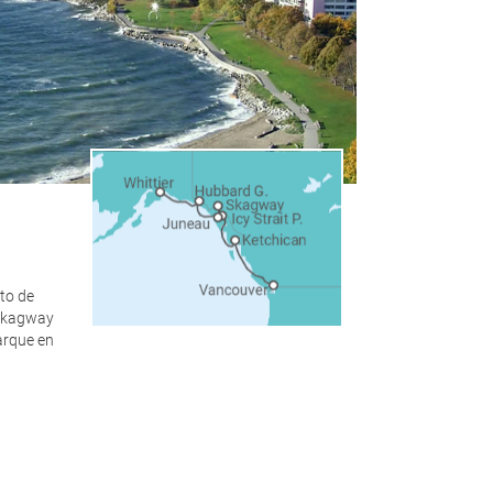
rto de
 Skagway
barque en