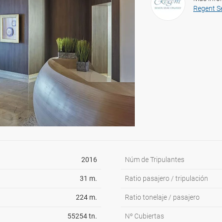
Regent S
2016
Núm de Tripulantes
31 m.
Ratio pasajero / tripulación
224 m.
Ratio tonelaje / pasajero
55254 tn.
Nº Cubiertas