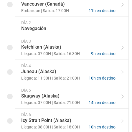
Vancouver (Canadá)
Embarque | Salida: 17:00H
11h en destino
Suite Serenity F2
DÍA 2
Suite Serenity F1
Navegación
Suite Concierge E
DÍA 3
Ketchikan (Alaska)
Suite Concierge D
Llegada: 07:00H | Salida: 16:30H
9h en destino
DÍA 4
Suite Explorer ES
Juneau (Alaska)
Llegada: 11:30H | Salida: 21:00H
10h en destino
Suite Grand GS
DÍA 5
Skagway (Alaska)
Signature Suite SG
Llegada: 07:00H | Salida: 21:00H
14h en destino
Suite Regent RS
DÍA 6
Icy Strait Point (Alaska)
Llegada: 08:00H | Salida: 18:00H
10h en destino