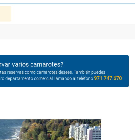
rvar varios camarotes?
antas reservas como camarotes desees. También puedes
971 747 670
tro departamento comercial llamando al teléfono