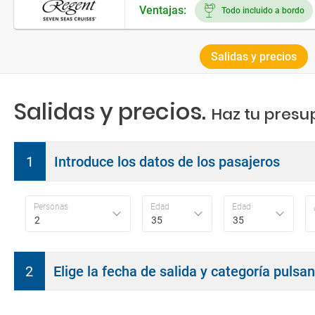
Ventajas:
Todo incluido a bordo
Salidas y precios
Salidas y precios.
Haz tu presu
1
Introduce los datos de los pasajeros
Personas
Edad
Edad
2
35
35
2
Elige la fecha de salida y categoría pulsa