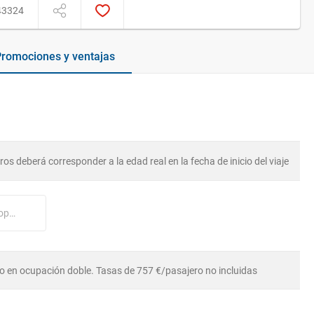
43324
romociones y ventajas
os deberá corresponder a la edad real en la fecha de inicio del viaje
Nº tarjeta cliente Regent Seven Seas (opcional)
o en ocupación doble. Tasas de 757 €/pasajero no incluidas