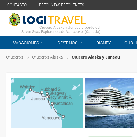
CONTACTO
PREGUNTAS FRECUENTES
Crucero Alaska y Juneau a bordo del
Seven Seas Explorer desde Vancouver (Canadá)
VACACIONES
DESTINOS
DISNEY
CHOL
Cruceros
Cruceros Alaska
Crucero Alaska y Juneau