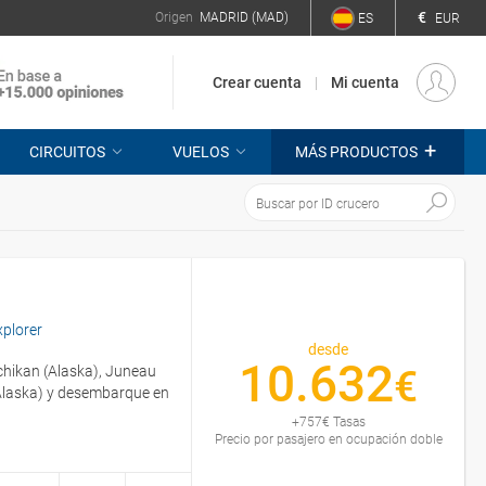
€
Origen
MADRID (MAD)
ES
EUR
Crear cuenta
Mi cuenta
+
CIRCUITOS
VUELOS
MÁS PRODUCTOS
plorer
desde
10.632
chikan (Alaska), Juneau
€
 (Alaska) y desembarque en
+
757
€
Tasas
Precio por pasajero en ocupación doble