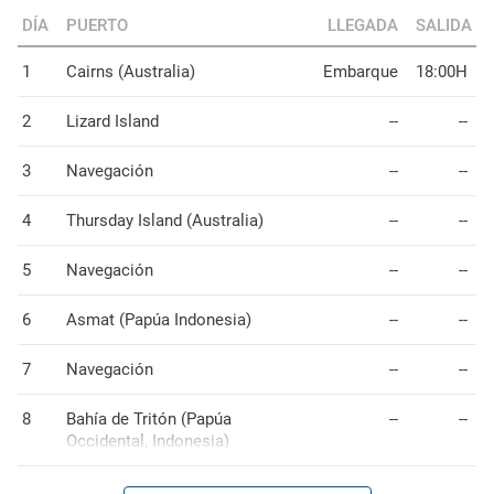
DÍA
PUERTO
LLEGADA
SALIDA
1
Cairns (Australia)
Embarque
18:00H
2
Lizard Island
--
--
3
Navegación
--
--
4
Thursday Island (Australia)
--
--
5
Navegación
--
--
6
Asmat (Papúa Indonesia)
--
--
7
Navegación
--
--
8
Bahía de Tritón (Papúa
--
--
Occidental, Indonesia)