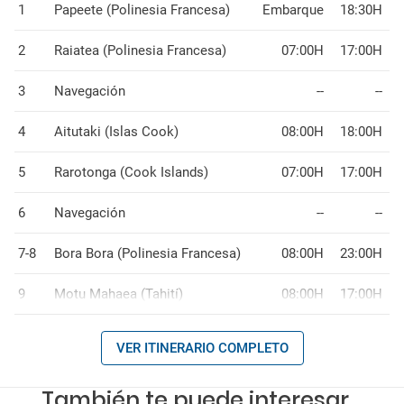
1
Papeete (Polinesia Francesa)
Embarque
18:30H
2
Raiatea (Polinesia Francesa)
07:00H
17:00H
3
Navegación
--
--
4
Aitutaki (Islas Cook)
08:00H
18:00H
5
Rarotonga (Cook Islands)
07:00H
17:00H
6
Navegación
--
--
7-8
Bora Bora (Polinesia Francesa)
08:00H
23:00H
9
Motu Mahaea (Tahití)
08:00H
17:00H
VER ITINERARIO COMPLETO
También te puede interesar...