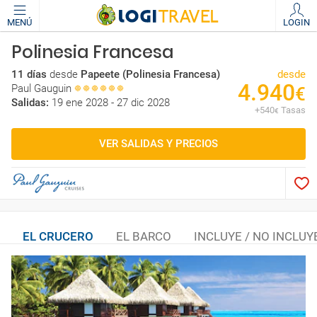
MENÚ
LOGIN
Polinesia Francesa
11 días
desde
Papeete (Polinesia Francesa)
desde
4.940
Paul Gauguin
€
Salidas:
19 ene 2028 - 27 dic 2028
+
540
Tasas
€
VER SALIDAS Y PRECIOS
EL CRUCERO
EL BARCO
INCLUYE / NO INCLUY