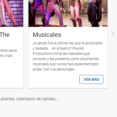
 The
Musicales
¿Cuándo fue la última vez que te levantaste
y bailaste ... en el teatro? Playlist
odras parar
Productions toma las melodías que
ucho más
conoces y las presenta como alucinantes
musicales que nunca has experimentado
antes. Con tus personajes ...
VER MÁS
ubiertas, calendario de salidas,...