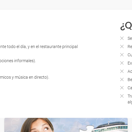
¿Q
Se
e todo el día, y en el restaurante principal
Re
Cu
opciones informales).
Ex
Ac
micos y música en directo).
Be
Ca
Tr
al