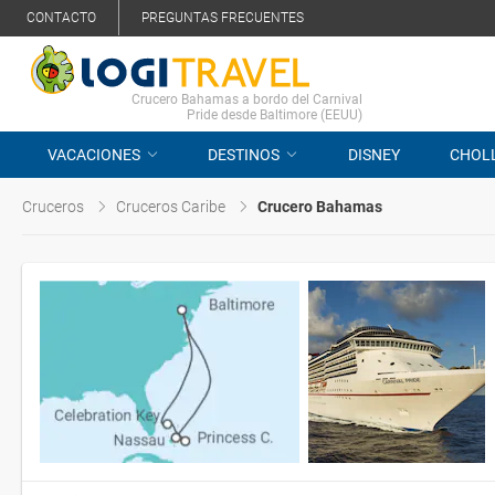
CONTACTO
PREGUNTAS FRECUENTES
Crucero Bahamas a bordo del Carnival
Pride desde Baltimore (EEUU)
VACACIONES
DESTINOS
DISNEY
CHOL
Cruceros
Cruceros Caribe
Crucero Bahamas