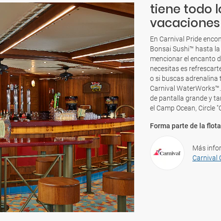
tiene todo 
vacaciones 
En Carnival Pride encon
Bonsai Sushi™ hasta la 
mencionar el encanto de
necesitas es refrescart
o si buscas adrenalina 
Carnival WaterWorks™.J
de pantalla grande y t
el Camp Ocean, Circle "C
Forma parte de la flota
Más info
Carnival 