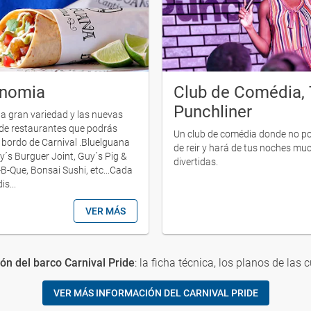
onomia
Club de Comédia,
Punchliner
 la gran variedad y las nuevas
de restaurantes que podrás
Un club de comédia donde no p
 bordo de Carnival .Bluelguana
de reir y hará de tus noches m
y´s Burguer Joint, Guy´s Pig &
divertidas.
B-Que, Bonsai Sushi, etc...Cada
is...
VER MÁS
n del barco Carnival Pride
: la ficha técnica, los planos de las c
VER MÁS INFORMACIÓN DEL CARNIVAL PRIDE