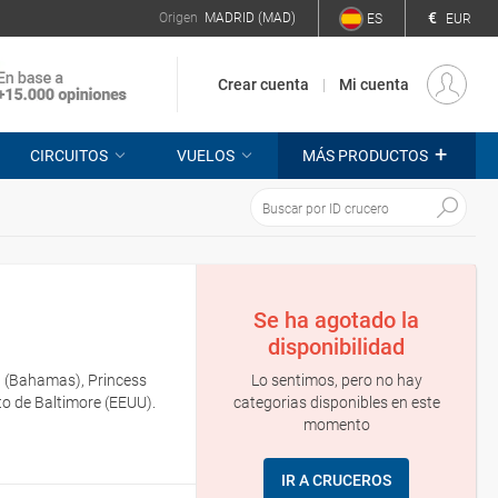
€
Origen
MADRID (MAD)
ES
EUR
Crear cuenta
Mi cuenta
+
CIRCUITOS
VUELOS
MÁS PRODUCTOS
Se ha agotado la
disponibilidad
Lo sentimos, pero no hay
u (Bahamas), Princess
categorias disponibles en este
o de Baltimore (EEUU).
momento
IR A CRUCEROS