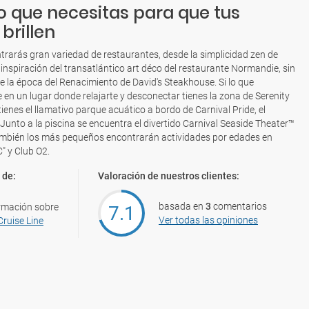
lo que necesitas para que tus
brillen
trarás gran variedad de restaurantes, desde la simplicidad zen de
inspiración del transatlántico art déco del restaurante Normandie, sin
 la época del Renacimiento de David's Steakhouse. Si lo que
e en un lugar donde relajarte y desconectar tienes la zona de Serenity
tienes el llamativo parque acuático a bordo de Carnival Pride, el
unto a la piscina se encuentra el divertido Carnival Seaside Theater™
ambién los más pequeños encontrarán actividades por edades en
" y Club O2.
 de:
Valoración de nuestros clientes:
basada en
3
comentarios
rmación sobre
7.1
Ver todas las opiniones
Cruise Line