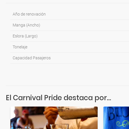
Año de renovación
Manga (Ancho)
Eslora (Largo)
Tonelaje
Capacidad Pasajeros
El Carnival Pride destaca por...