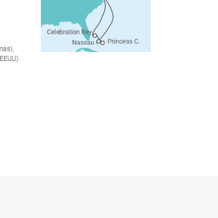
mas),
(EEUU).