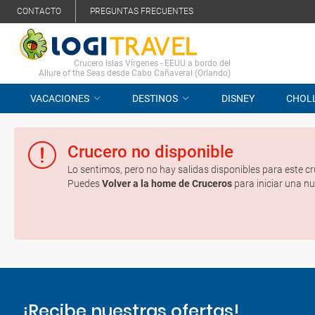
CONTACTO
PREGUNTAS FRECUENTES
Crucero Islas Vírgenes - EEUU a bordo del
Allure of the Seas desde Cabo Cañaveral (Orlando)
VACACIONES
DESTINOS
DISNEY
CHOL
Crucero no disponible
Lo sentimos, pero no hay salidas disponibles para este cr
Puedes
Volver a la home de Cruceros
para iniciar una n
¡Recibe nuestras ofertas!