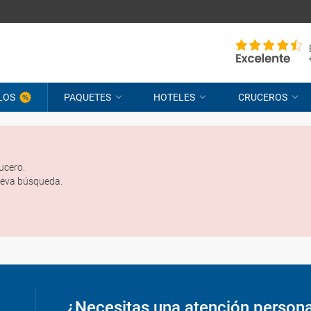
LOS
PAQUETES
HOTELES
CRUCEROS
ucero.
ueva búsqueda.
¿Necesitas una atención person