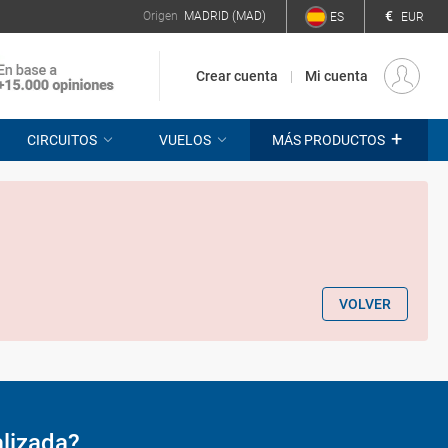
€
Origen
MADRID (MAD)
ES
EUR
Crear cuenta
Mi cuenta
+
CIRCUITOS
VUELOS
MÁS PRODUCTOS
VOLVER
alizada?