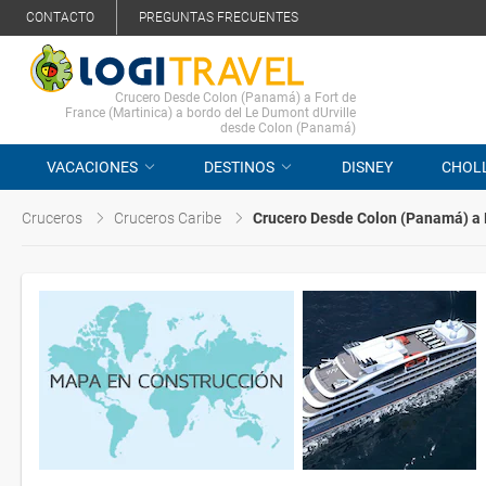
CONTACTO
PREGUNTAS FRECUENTES
Crucero Desde Colon (Panamá) a Fort de
France (Martinica) a bordo del Le Dumont dUrville
desde Colon (Panamá)
VACACIONES
DESTINOS
DISNEY
CHOL
Cruceros
Cruceros Caribe
Crucero Desde Colon (Panamá) a F