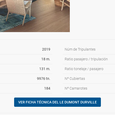
2019
Núm de Tripulantes
18 m.
Ratio pasajero / tripulación
131 m.
Ratio tonelaje / pasajero
9976 tn.
Nº Cubiertas
184
Nº Camarotes
VER FICHA TÉCNICA DEL LE DUMONT DURVILLE