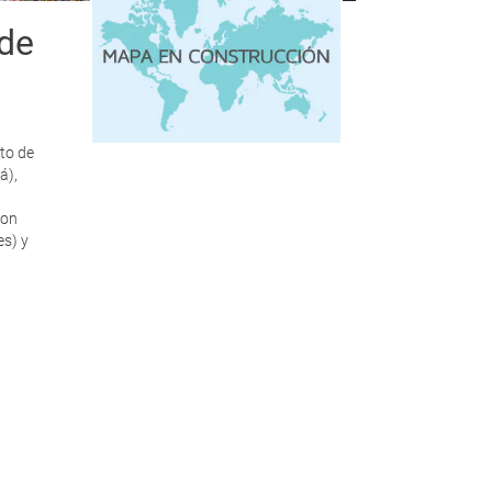
 de
rto de
á),
eon
es) y