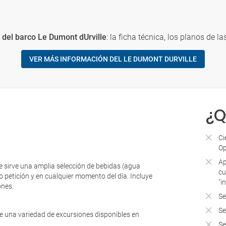
del barco Le Dumont dUrville
: la ficha técnica, los planos de la
VER MÁS INFORMACIÓN DEL LE DUMONT DURVILLE
¿Q
Ci
Op
Ap
e sirve una amplia selección de bebidas (agua
cu
jo petición y en cualquier momento del día. Incluye
"i
ones.
Se
Se
re una variedad de excursiones disponibles en
Se