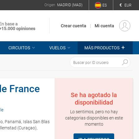
€
Origen
MADRID (MAD)
ES
EUR
Crear cuenta
Mi cuenta
+
CIRCUITOS
VUELOS
MÁS PRODUCTOS
de France
Se ha agotado la
disponibilidad
le
Lo sentimos, pero no hay
categorias disponibles en este
lo, Panamá, Islas San Blas
momento
llemstad (Curaçao),