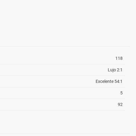
118
Lujo 2:1
Excelente 54:1
5
92