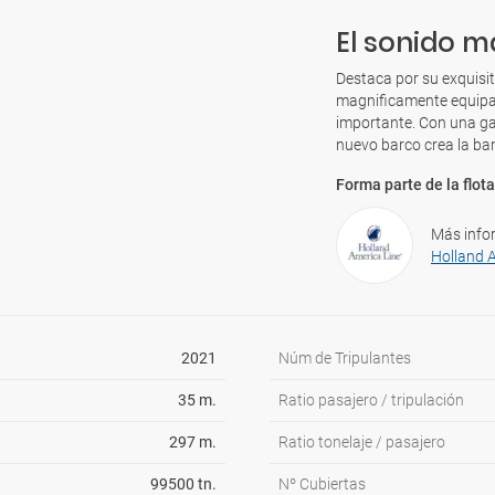
El sonido m
Destaca por su exquisi
magnificamente equipad
importante. Con una gas
nuevo barco crea la ba
Forma parte de la flota
Más info
Holland 
2021
Núm de Tripulantes
35 m.
Ratio pasajero / tripulación
297 m.
Ratio tonelaje / pasajero
99500 tn.
Nº Cubiertas