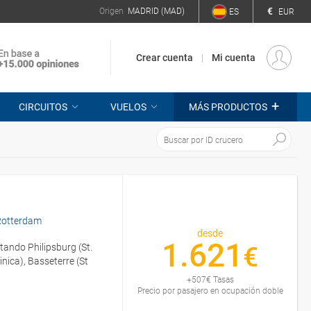
€
Origen
MADRID (MAD)
ES
EUR
Crear cuenta
Mi cuenta
+
CIRCUITOS
VUELOS
MÁS PRODUCTOS
Rotterdam
desde
1.621
itando Philipsburg (St.
€
nica), Basseterre (St
+
507
€
Tasas
Precio por pasajero en ocupación doble