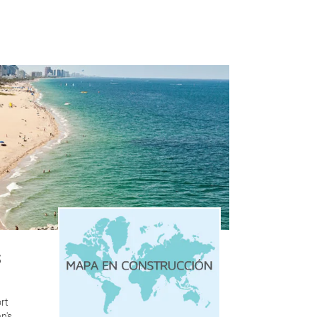
s
rt
n's