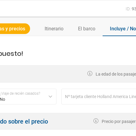
ID:
9
as y precios
Itinerario
El barco
Inclu
puesto!
La edad de los pasajer
¿Viaje de recién casados?
No
ndo sobre el precio
Precio por pasajer