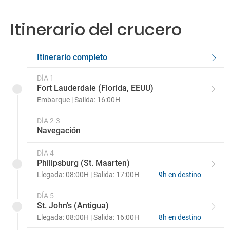
Exterior Familiar FB
Balcón VC
Suite Vista AS
Itinerario del crucero
Exterior Familiar FA
Balcón VB
Suite Signature SY
Balcón VA
Suite Neptune SC
Itinerario completo
Balcón V
Suite Neptune SB
DÍA 1
Fort Lauderdale (Florida, EEUU)
Embarque | Salida: 16:00H
Balcón VS
Suite Neptune SA
DÍA 2-3
Balcón Spa VQ
Suite Neptune Spa SQ
Navegación
Suite Pinnacle PS
DÍA 4
Philipsburg (St. Maarten)
Llegada: 08:00H | Salida: 17:00H
9h en destino
DÍA 5
St. John's (Antigua)
Llegada: 08:00H | Salida: 16:00H
8h en destino