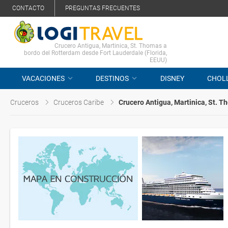
CONTACTO
PREGUNTAS FRECUENTES
Crucero Antigua, Martinica, St. Thomas a
bordo del Rotterdam desde Fort Lauderdale (Florida,
EEUU)
VACACIONES
DESTINOS
DISNEY
CHOL
Cruceros
Cruceros Caribe
Crucero Antigua, Martinica, St. 