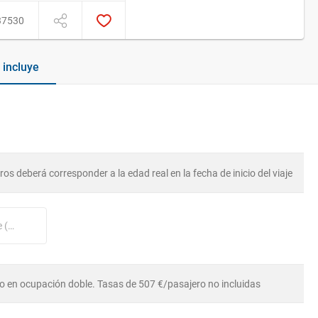
37530
ye / No incluye
os deberá corresponder a la edad real en la fecha de inicio del viaje
Nº tarjeta cliente Holland America Line (opcional)
o en ocupación doble. Tasas de 507 €/pasajero no incluidas