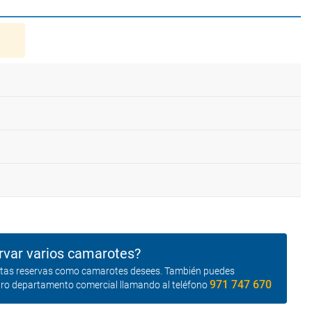
rvar varios camarotes?
antas reservas como camarotes desees. También puedes
971 747 670
tro departamento comercial llamando al teléfono