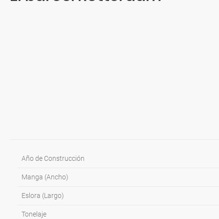
Llegada: 08:00H | Salida: 15:00H
7h en destino
DÍA 12
Fort Lauderdale (Florida, EEUU)
Llegada: 07:00H
Año de Construcción
Manga (Ancho)
Eslora (Largo)
Tonelaje