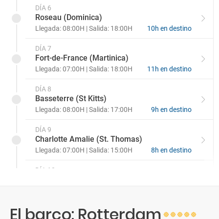
DÍA 6
Roseau (Dominica)
Llegada: 08:00H | Salida: 18:00H
10h en destino
DÍA 7
Fort-de-France (Martinica)
Llegada: 07:00H | Salida: 18:00H
11h en destino
DÍA 8
Basseterre (St Kitts)
Llegada: 08:00H | Salida: 17:00H
9h en destino
DÍA 9
Charlotte Amalie (St. Thomas)
Llegada: 07:00H | Salida: 15:00H
8h en destino
DÍA 10
Navegación
DÍA 11
El barco: Rotterdam
Half Moon Cay (Bahamas)