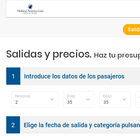
Salid
Salidas y precios.
Haz tu presu
1
Introduce los datos de los pasajeros
Personas
Edad
Edad
2
35
35
2
Elige la fecha de salida y categoría pulsa